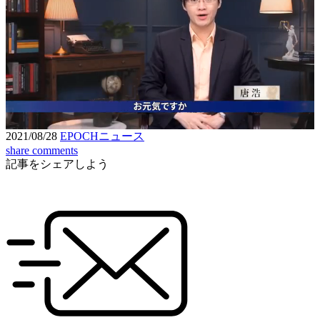
Loaded
:
6.24%
Unmute
Seek
Seek
/
back
forward
10
10
Settings
seconds
seconds
2021/08/28
EPOCHニュース
share
comments
記事をシェアしよう