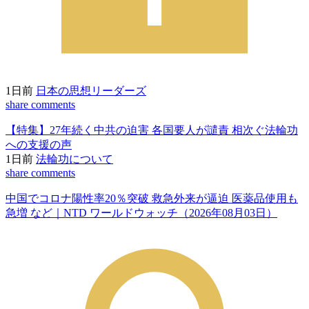
1日前
日本の思想リーダーズ
share
comments
【特集】27年続く中共の迫害 各国要人が譴責 相次ぐ法輪功
への支援の声
1日前
法輪功について
share
comments
中国でコロナ陽性率20％突破 救急外来が逼迫 医薬品使用も
急増 など｜NTD ワールドウォッチ（2026年08月03日）