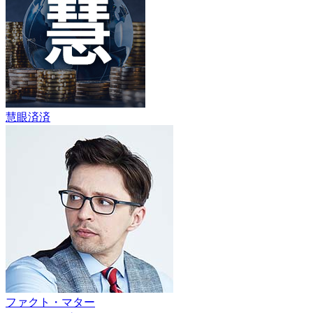
慧眼済済
ファクト・マター