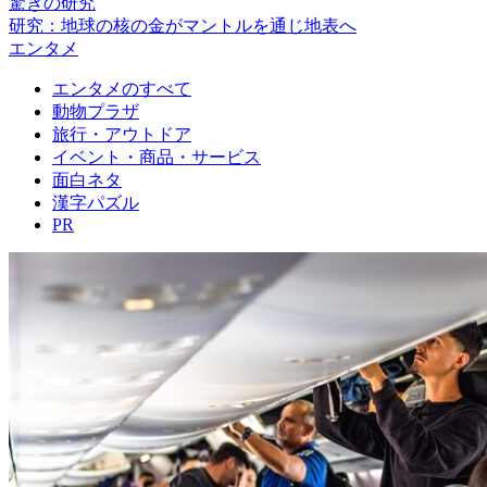
驚きの研究
研究：地球の核の金がマントルを通じ地表へ
エンタメ
エンタメのすべて
動物プラザ
旅行・アウトドア
イベント・商品・サービス
面白ネタ
漢字パズル
PR