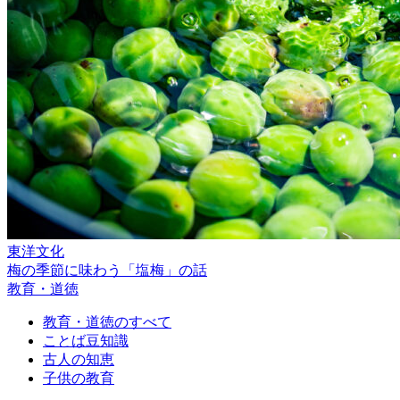
東洋文化
梅の季節に味わう「塩梅」の話
教育・道徳
教育・道徳のすべて
ことば豆知識
古人の知恵
子供の教育