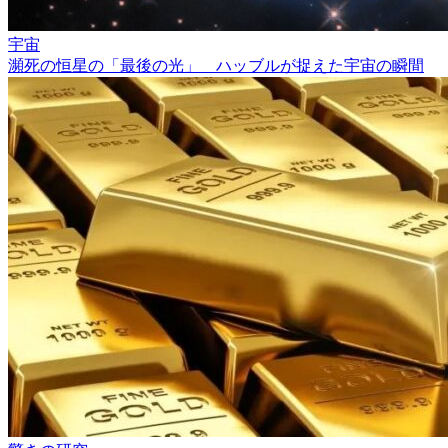
宇宙
瀕死の恒星の「最後の光」 ハッブルが捉えた宇宙の瞬間