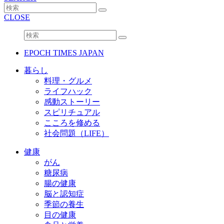
CLOSE
EPOCH TIMES JAPAN
暮らし
料理・グルメ
ライフハック
感動ストーリー
スピリチュアル
こころを修める
社会問題（LIFE）
健康
がん
糖尿病
腸の健康
脳と認知症
季節の養生
目の健康