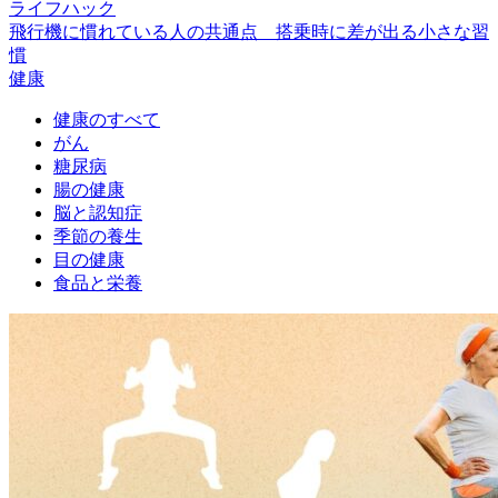
ライフハック
飛行機に慣れている人の共通点 搭乗時に差が出る小さな習
慣
健康
健康のすべて
がん
糖尿病
腸の健康
脳と認知症
季節の養生
目の健康
食品と栄養