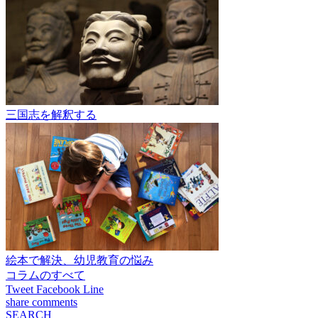
三国志を解釈する
絵本で解決、幼児教育の悩み
コラムのすべて
Tweet
Facebook
Line
share
comments
SEARCH