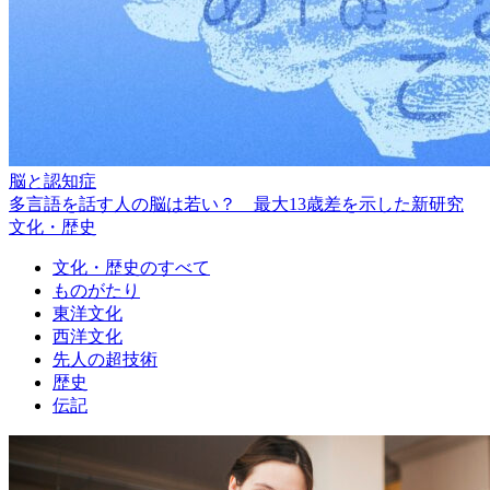
脳と認知症
多言語を話す人の脳は若い？ 最大13歳差を示した新研究
文化・歴史
文化・歴史のすべて
ものがたり
東洋文化
西洋文化
先人の超技術
歴史
伝記