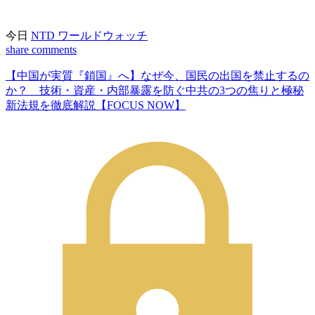
今日
NTD ワールドウォッチ
share
comments
【中国が実質『鎖国』へ】なぜ今、国民の出国を禁止するの
か？ 技術・資産・内部暴露を防ぐ中共の3つの焦りと極秘
新法規を徹底解説【FOCUS NOW】