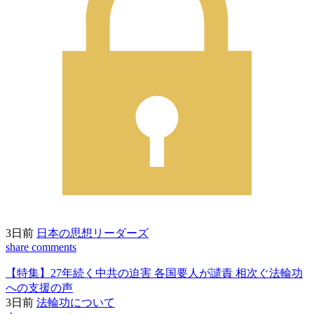
3日前
日本の思想リーダーズ
share
comments
【特集】27年続く中共の迫害 各国要人が譴責 相次ぐ法輪功
への支援の声
3日前
法輪功について