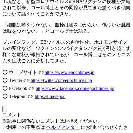
出現など、新型コロナウイルスmRNAワクチンの接種が実施
されて以来、コール博士とその同僚が見てきた驚くべき傾向
について話を伺うことができた。
「細胞は嘘をつかない。血栓は嘘をつかない。傷ついた臓器
は嘘をつかない。」とコール博士は語る。
ブレインフォグ、EBウイルスの再活性化、ホルモンサイク
ルの変化など、ワクチンのスパイクタンパク質が引き起こす
様々な症状が報告されているが、コール博士はそのメカニズ
ムを症状ごとに分析してきた。
⭕️ ウェブサイト 👉
https://www.epochtimes.jp​​
⭕️ Twitter 👉
https://twitter.com/epochtimes_jp
⭕️ Facebook 👉
https://www.facebook.com/epochtimes.jp/
⭕️ Telegram 👉
https://t.me/epoc
コメント
※記事に関係ないコメントはお控えください。
ご利用上の不明点は
ヘルプセンター
にお問い合わせくださ