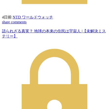
4日前
NTD ワールドウォッチ
share
comments
語られざる真実？ 地球の本来の住民は宇宙人 |【未解決ミス
テリー】