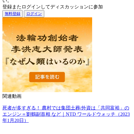
い。
登録またログインしてディスカッションに参加
無料登録
ログイン
関連動画
死者が多すぎる！ 農村では集団土葬/外資は「共同富裕」の
エンジン＝劉鶴副首相 など｜NTD ワールドウォッチ（2023
年1月20日）