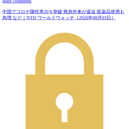
share
comments
中国でコロナ陽性率20％突破 救急外来が逼迫 医薬品使用も
急増 など｜NTD ワールドウォッチ（2026年08月03日）