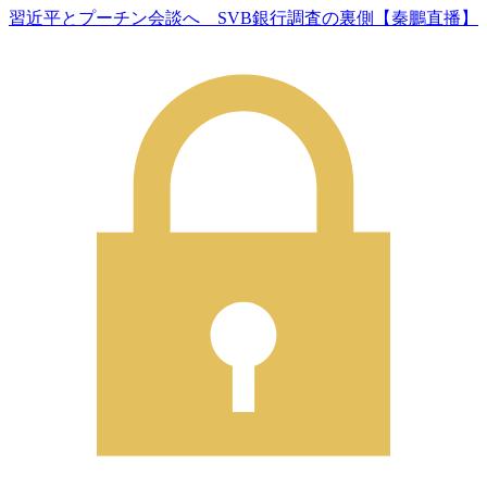
習近平とプーチン会談へ SVB銀行調査の裏側【秦鵬直播】