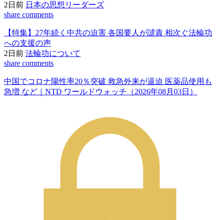
2日前
日本の思想リーダーズ
share
comments
【特集】27年続く中共の迫害 各国要人が譴責 相次ぐ法輪功
への支援の声
2日前
法輪功について
share
comments
中国でコロナ陽性率20％突破 救急外来が逼迫 医薬品使用も
急増 など｜NTD ワールドウォッチ（2026年08月03日）