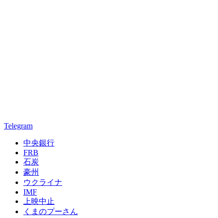
Telegram
中央銀行
FRB
石炭
豪州
ウクライナ
IMF
上映中止
くまのプーさん