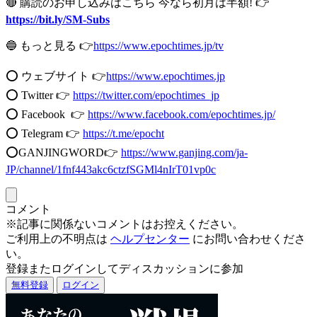
🔴 購読のお申し込みはこちら 今なら初月は半額! 👉
https://bit.ly/SM-Subs
🔵 もっと見る 👉
https://www.epochtimes.jp/tv
⭕️ ウェブサイト 👉
https://www.epochtimes.jp​​
⭕️ Twitter 👉
https://twitter.com/epochtimes_jp
⭕️ Facebook 👉
https://www.facebook.com/epochtimes.jp/
⭕️ Telegram 👉
https://t.me/epocht
⭕️GANJINGWORD👉
https://www.ganjing.com/ja-
JP/channel/1fnf443akc6ctzfSGMl4nIrT01vp0c
コメント
※記事に関係ないコメントはお控えください。
ご利用上の不明点は
ヘルプセンター
にお問い合わせくださ
い。
登録またログインしてディスカッションに参加
無料登録
ログイン