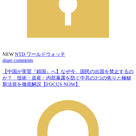
NEW
NTD ワールドウォッチ
share
comments
【中国が実質『鎖国』へ】なぜ今、国民の出国を禁止するの
か？ 技術・資産・内部暴露を防ぐ中共の3つの焦りと極秘
新法規を徹底解説【FOCUS NOW】