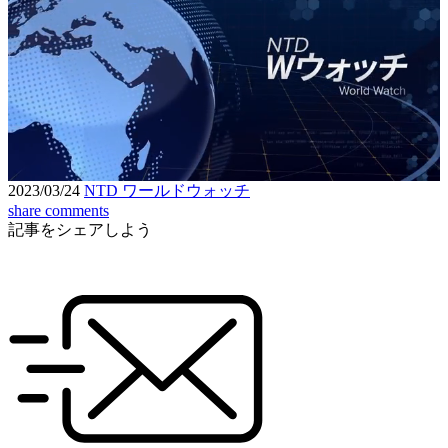
Loaded
:
9.90%
Unmute
Seek
Seek
/
back
forward
10
10
Settings
seconds
seconds
2023/03/24
NTD ワールドウォッチ
share
comments
記事をシェアしよう