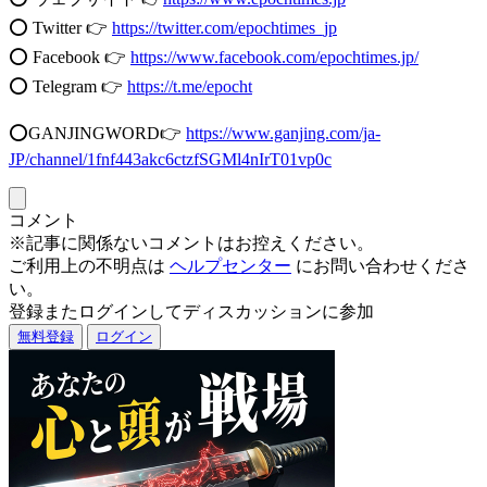
⭕️ Twitter 👉
https://twitter.com/epochtimes_jp
⭕️ Facebook 👉
https://www.facebook.com/epochtimes.jp/
⭕️ Telegram 👉
https://t.me/epocht
⭕️GANJINGWORD👉
https://www.ganjing.com/ja-
JP/channel/1fnf443akc6ctzfSGMl4nIrT01vp0c
コメント
※記事に関係ないコメントはお控えください。
ご利用上の不明点は
ヘルプセンター
にお問い合わせくださ
い。
登録またログインしてディスカッションに参加
無料登録
ログイン