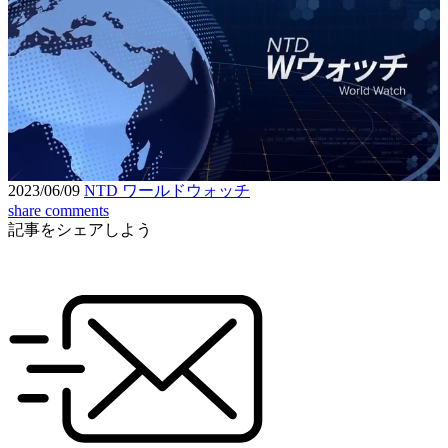
Loaded
:
6.39%
Unmute
Seek
Seek
/
back
forward
10
10
Settings
seconds
seconds
2023/06/09
NTD ワールドウォッチ
share
comments
記事をシェアしよう