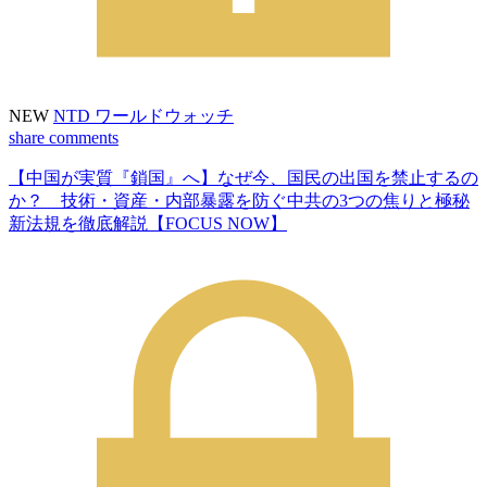
NEW
NTD ワールドウォッチ
share
comments
【中国が実質『鎖国』へ】なぜ今、国民の出国を禁止するの
か？ 技術・資産・内部暴露を防ぐ中共の3つの焦りと極秘
新法規を徹底解説【FOCUS NOW】