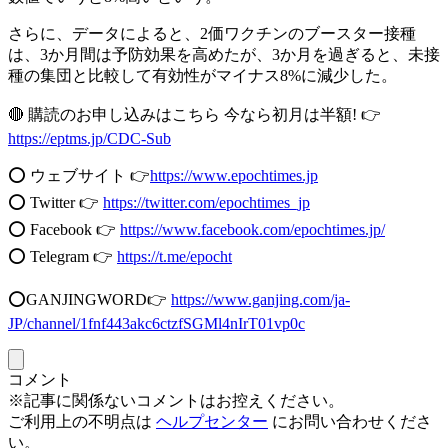
さらに、データによると、2価ワクチンのブースター接種
は、3か月間は予防効果を高めたが、3か月を過ぎると、未接
種の集団と比較して有効性がマイナス8%に減少した。
🔴 購読のお申し込みはこちら 今なら初月は半額! 👉
https://eptms.jp/CDC-Sub
⭕️ ウェブサイト 👉
https://www.epochtimes.jp​​
⭕️ Twitter 👉
https://twitter.com/epochtimes_jp
⭕️ Facebook 👉
https://www.facebook.com/epochtimes.jp/
⭕️ Telegram 👉
https://t.me/epocht
⭕️GANJINGWORD👉
https://www.ganjing.com/ja-
JP/channel/1fnf443akc6ctzfSGMl4nIrT01vp0c
コメント
※記事に関係ないコメントはお控えください。
ご利用上の不明点は
ヘルプセンター
にお問い合わせくださ
い。