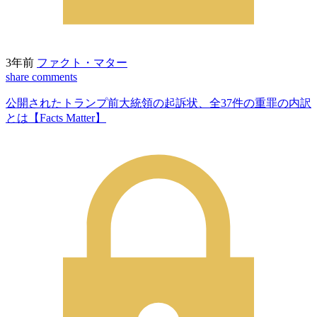
3年前
ファクト・マター
share
comments
公開されたトランプ前大統領の起訴状、全37件の重罪の内訳
とは【Facts Matter】