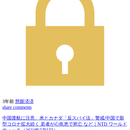
3年前
慧眼済済
share
comments
中国渡航に注意、米とカナダ「反スパイ法」警戒/中国で新
型コロナ拡大続く 若者が心疾患で死亡 など｜NTD ワールド