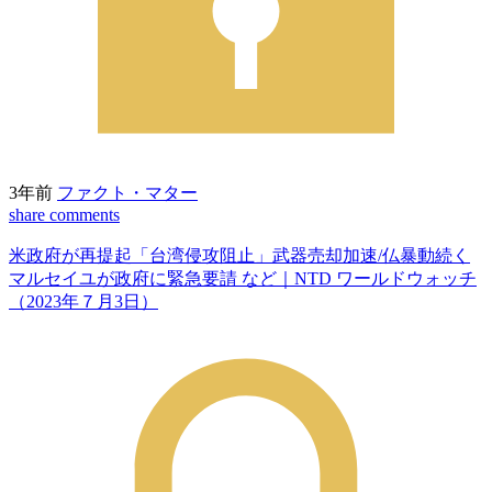
3年前
ファクト・マター
share
comments
米政府が再提起「台湾侵攻阻止」武器売却加速/仏暴動続く
マルセイユが政府に緊急要請 など｜NTD ワールドウォッチ
（2023年７月3日）