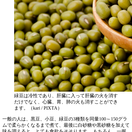
緑豆は冷性であり、肝臓に入って肝臓の火を消す
だけでなく、心臓、胃、肺の火も消すことができ
ます。（kari / PIXTA）
一般の人は、黒豆、小豆、緑豆の3種類を同量100～150グラ
ムで柔らかくなるまで煮て、最後に白砂糖や黒砂糖を加えて
味を調えると、とても食欲をそそります。 もちろん、一握