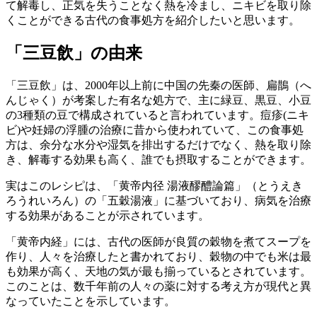
て解毒し、正気を失うことなく熱を冷まし、ニキビを取り除
くことができる古代の食事処方を紹介したいと思います。
「三豆飲」の由来
「三豆飲」は、2000年以上前に中国の先秦の医師、扁鵲（へ
んじゃく）が考案した有名な処方で、主に緑豆、黒豆、小豆
の3種類の豆で構成されていると言われています。痘疹(ニキ
ビ)や妊婦の浮腫の治療に昔から使われていて、この食事処
方は、余分な水分や湿気を排出するだけでなく、熱を取り除
き、解毒する効果も高く、誰でも摂取することができます。
実はこのレシピは、「黄帝内径 湯液醪醴論篇」（とうえき
ろうれいろん）の「五穀湯液」に基づいており、病気を治療
する効果があることが示されています。
「黄帝内経」には、古代の医師が良質の穀物を煮てスープを
作り、人々を治療したと書かれており、穀物の中でも米は最
も効果が高く、天地の気が最も揃っているとされています。
このことは、数千年前の人々の薬に対する考え方が現代と異
なっていたことを示しています。