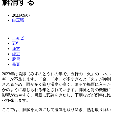
解消する
2023/09/07
白玉煕
ニキビ
五行
漢方
緑豆
脾胃
黒豆
2023年は癸卯（みずのとう）の年で、五行の「火」のエネル
ギーが不足します。「金」「水」が多すぎると「火」が抑制
されるため、雨が多く降り湿度が高く、まるで梅雨に入った
かのように感じられる年とされています。脾臓と胃の機能に
影響が出やすく、胃腸に変調をきたし、下痢などが例年に比
べ多発します。
ここでは、脾臓を元気にして湿気を取り除き、熱を取り除い