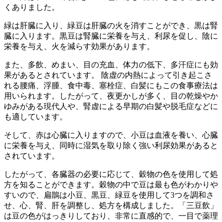
くありました。
緑は肝臓に入り、緑豆は肝臓の火を消すことができ、黒は腎
臓に入ります。黒豆は腎臓に栄養を与え、利尿を促し、陰に
栄養を与え、火を減らす効果があります。
また、多飲、めまい、目の充血、体力の低下、多汗症にも効
果があるとされています。 陰虚の内熱によって引き起こさ
れる腰痛、浮腫、食中毒、塞栓症、白髪にもこの食事療法は
用いられます。したがって、夜更かしが多く、目の乾燥やか
ゆみがある現代人や、腎虚による早期の白髪や脱毛症などに
も適しています。
そして、赤は心臓に入りますので、小豆は血液を養い、心臓
に栄養を与え、同時に湿気を取り除く強い利尿効果があると
されています。
したがって、各臓器の必要に応じて、穀物の色を使用して処
方を知ることができます。穀物の中で豆は最も色がわかりや
すいので、扁鵲は小豆、黒豆、緑豆を使用して3つを調和さ
せ、心、腎、肝を調整し、処方を構成しました。「三豆飲」
は豆の色がはっきりしており、非常に直感的で、一目で薬理