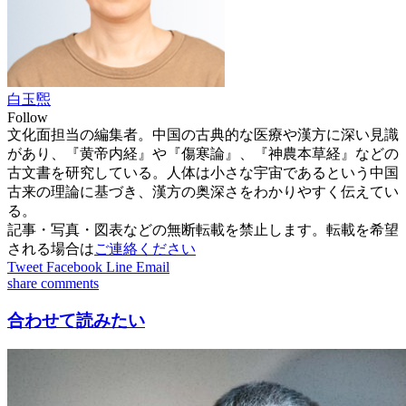
白玉煕
Follow
文化面担当の編集者。中国の古典的な医療や漢方に深い見識
があり、『黄帝内経』や『傷寒論』、『神農本草経』などの
古文書を研究している。人体は小さな宇宙であるという中国
古来の理論に基づき、漢方の奥深さをわかりやすく伝えてい
る。
記事・写真・図表などの無断転載を禁止します。転載を希望
される場合は
ご連絡ください
Tweet
Facebook
Line
Email
share
comments
合わせて読みたい