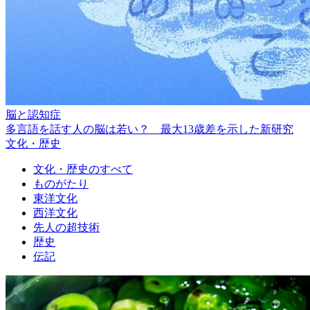
脳と認知症
多言語を話す人の脳は若い？ 最大13歳差を示した新研究
文化・歴史
文化・歴史のすべて
ものがたり
東洋文化
西洋文化
先人の超技術
歴史
伝記