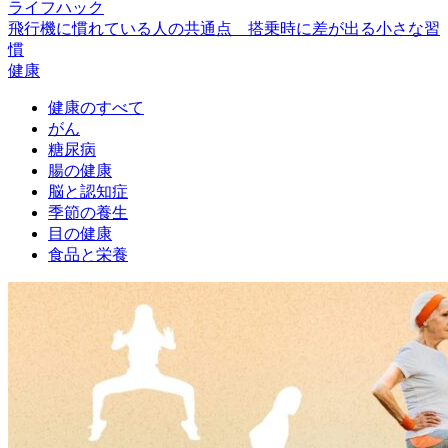
ライフハック
飛行機に慣れている人の共通点 搭乗時に差が出る小さな習
慣
健康
健康のすべて
がん
糖尿病
腸の健康
脳と認知症
季節の養生
目の健康
食品と栄養