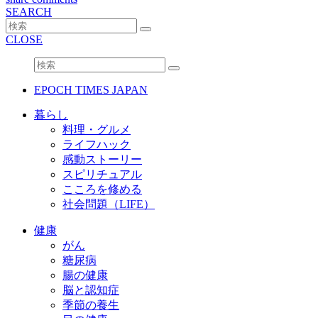
SEARCH
CLOSE
EPOCH TIMES JAPAN
暮らし
料理・グルメ
ライフハック
感動ストーリー
スピリチュアル
こころを修める
社会問題（LIFE）
健康
がん
糖尿病
腸の健康
脳と認知症
季節の養生