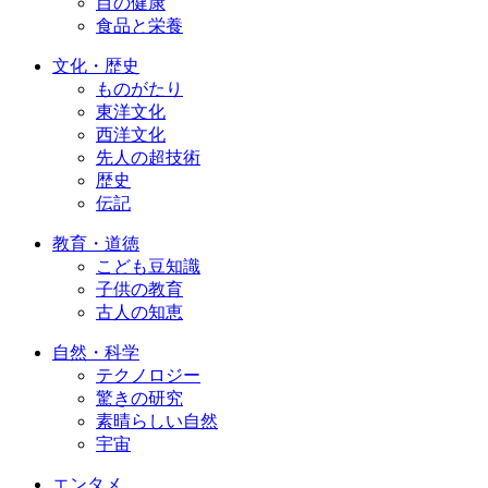
目の健康
食品と栄養
文化・歴史
ものがたり
東洋文化
西洋文化
先人の超技術
歴史
伝記
教育・道徳
こども豆知識
子供の教育
古人の知恵
自然・科学
テクノロジー
驚きの研究
素晴らしい自然
宇宙
エンタメ