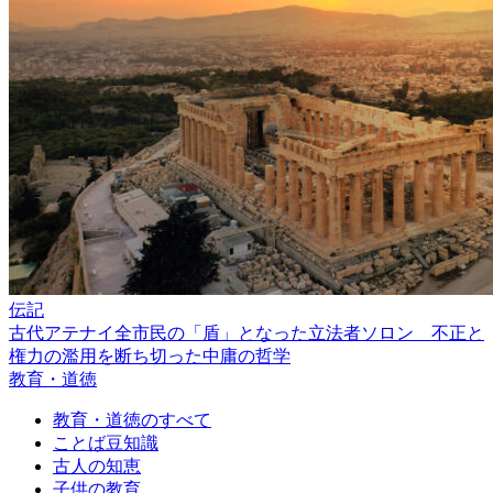
伝記
古代アテナイ全市民の「盾」となった立法者ソロン 不正と
権力の濫用を断ち切った中庸の哲学
教育・道徳
教育・道徳のすべて
ことば豆知識
古人の知恵
子供の教育