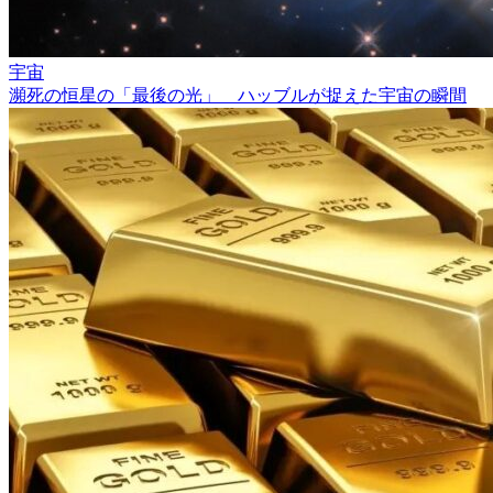
宇宙
瀕死の恒星の「最後の光」 ハッブルが捉えた宇宙の瞬間