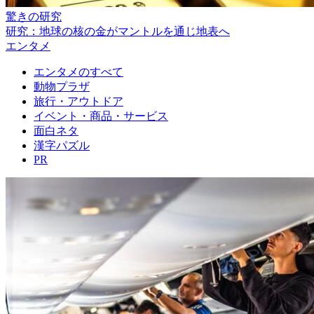
驚きの研究
研究：地球の核の金がマントルを通じ地表へ
エンタメ
エンタメのすべて
動物プラザ
旅行・アウトドア
イベント・商品・サービス
面白ネタ
漢字パズル
PR