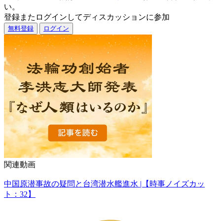
い。
登録またログインしてディスカッションに参加
無料登録
ログイン
関連動画
中国原潜事故の疑問と台湾潜水艦進水 |【時事ノイズカッ
ト：32】