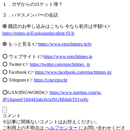
１．ガザからのロケット弾？
２．ハマスメンバーの会話
🔴 購読のお申し込みはこちら 今なら初月は半額! 👉
https://eptms.jp/ExplosionIncident-SUb
🔵 もっと見る 👉
https://www.epochtimes.jp/tv
⭕️ ウェブサイト 👉
https://www.epochtimes.jp​​
⭕️ Twitter 👉
https://twitter.com/epochtimes_jp
⭕️ Facebook 👉
https://www.facebook.com/epochtimes.jp/
⭕️ Telegram 👉
https://t.me/epocht
⭕️GANJINGWORD👉
https://www.ganjing.com/ja-
JP/channel/1fnf443akc6ctzfSGMl4nIrT01vp0c
コメント
※記事に関係ないコメントはお控えください。
ご利用上の不明点は
ヘルプセンター
にお問い合わせくださ