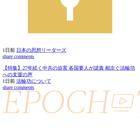
1日前
日本の思想リーダーズ
share
comments
【特集】27年続く中共の迫害 各国要人が譴責 相次ぐ法輪功
への支援の声
1日前
法輪功について
share
comments