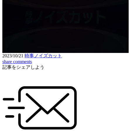
Loaded
:
8.73%
Unmute
Seek
Seek
/
back
forward
10
10
Settings
seconds
seconds
2023/10/21
時事ノイズカット
share
comments
記事をシェアしよう