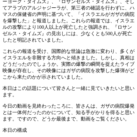
ーヨーク・タイムズ』、『ロサンゼルス・タイムズ』、そし
てアラブのアルジャジーラが、第三者の確認を行わずに、ハ
マスの保健省の声明に基づいて、「イスラエルがガザの病院
を爆撃した」と報道しました。これらの報道では、イスラエ
ルの攻撃により100人以上が死亡したと強調され、『ロサン
ゼルス・タイムズ』の見出しには、少なくとも500人が死亡
したと明記されていました。
これらの報道を受け、国際的な世論は急激に変わり、多くが
イスラエルを非難する方向へと傾きました。しかし、真相は
どうだったのでしょうか。実際の爆撃の瞬間を捉えたライブ
映像が存在し、その映像にはガザの病院を攻撃した爆弾がど
こから来たのかが示されていました。
本日はこの話題について皆さんと一緒に見ていきたいと思い
ます。
今日の動画を見終わったころに、皆さんは、ガザの病院爆発
とは一体何だったのかについて、知る手がかりを得ると思い
ます。ですので、どうか最後まで、動画をご覧ください。
本日の構成