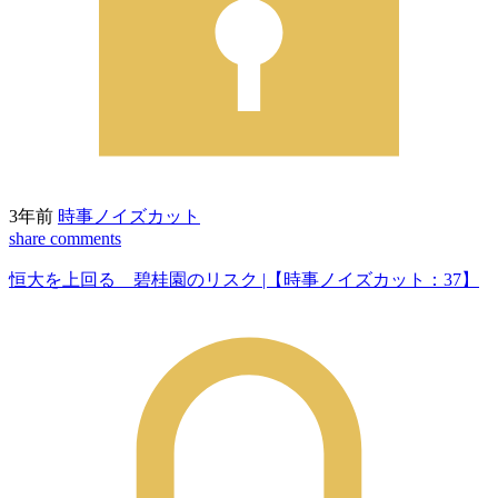
3年前
時事ノイズカット
share
comments
恒大を上回る 碧桂園のリスク |【時事ノイズカット：37】