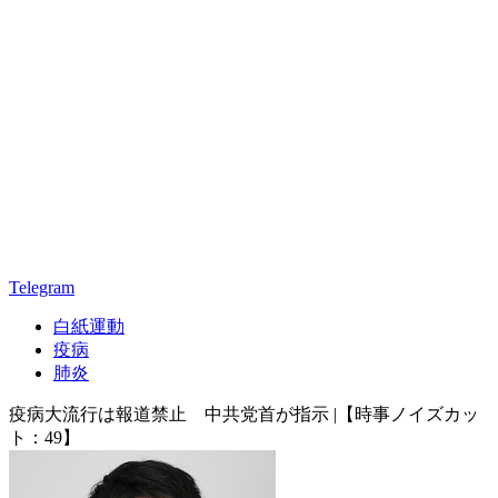
Telegram
白紙運動
疫病
肺炎
疫病大流行は報道禁止 中共党首が指示 |【時事ノイズカッ
ト：49】