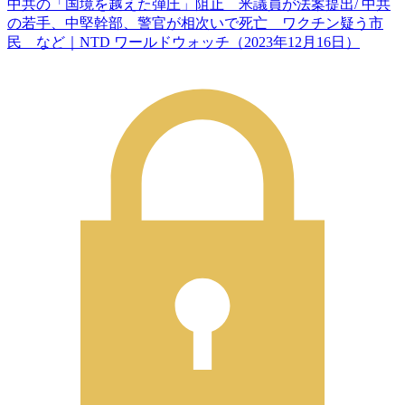
中共の「国境を越えた弾圧」阻止 米議員が法案提出/ 中共
の若手、中堅幹部、警官が相次いで死亡 ワクチン疑う市
民 など｜NTD ワールドウォッチ（2023年12月16日）