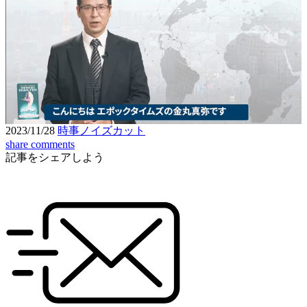
Loaded
:
5.93%
Unmute
Seek
Seek
/
back
forward
10
10
Settings
seconds
seconds
2023/11/28
時事ノイズカット
share
comments
記事をシェアしよう