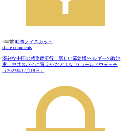
3年前
時事ノイズカット
share
comments
深刻な中国の感染症流行 新しい墓急増/ベルギーの政治
家 中共スパイに買収か など｜NTD ワールドウォッチ
（2023年12月18日）