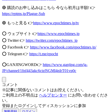
🔴 購読のお申し込みはこちら 今なら初月は半額! 👉
https://eptms.jp/Plague-Sub
🔵 もっと見る 👉
https://www.epochtimes.jp/tv
⭕️ ウェブサイト 👉
https://www.epochtimes.jp​​
⭕️ Twitter 👉
https://twitter.com/epochtimes_jp
⭕️ Facebook 👉
https://www.facebook.com/epochtimes.jp/
⭕️ Telegram 👉
https://t.me/epocht
⭕️GANJINGWORD👉
https://www.ganjing.com/ja-
JP/channel/1fnf443akc6ctzfSGMl4nIrT01vp0c
コメント
※記事に関係ないコメントはお控えください。
ご利用上の不明点は
ヘルプセンター
にお問い合わせくださ
い。
登録またログインしてディスカッションに参加
無料登録
ログイン