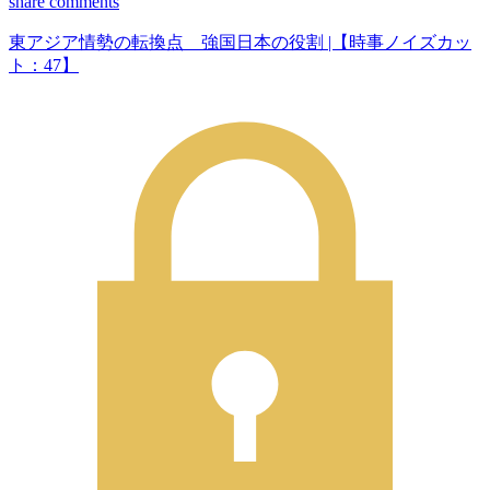
share
comments
東アジア情勢の転換点 強国日本の役割 |【時事ノイズカッ
ト：47】