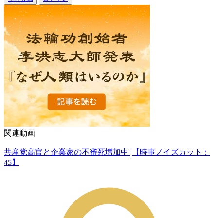
関連動画
共産党高官と企業家の不審死増加中 |【時事ノイズカット：
45】