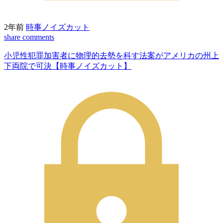
2年前
時事ノイズカット
share
comments
小児性犯罪加害者に物理的去勢を科す法案がアメリカの州上
下両院で可決【時事ノイズカット】