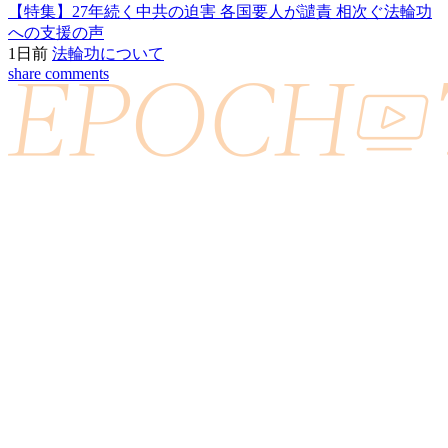
【特集】27年続く中共の迫害 各国要人が譴責 相次ぐ法輪功
への支援の声
1日前
法輪功について
share
comments