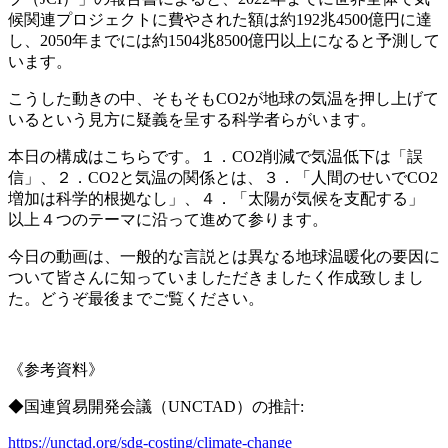
候関連プロジェクトに費やされた額は約192兆4500億円に達
し、2050年までには約1504兆8500億円以上になると予測して
います。
こうした動きの中、そもそもCO2が地球の気温を押し上げて
いるという見方に疑義を呈する科学者らがいます。
本日の構成はこちらです。１．CO2削減で気温低下は「誤
信」、２．CO2と気温の関係とは、３．「人間のせいでCO2
増加は科学的根拠なし」、４．「太陽が気候を支配する」
以上４つのテーマに沿って進めて参ります。
今日の動画は、一般的な言説とは異なる地球温暖化の要因に
ついて皆さんに知っていましただきましたく作成致しまし
た。どうぞ最後までご覧ください。
《参考資料》
◆国連貿易開発会議（UNCTAD）の推計:
https://unctad.org/sdg-costing/climate-change