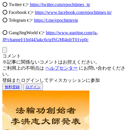
⭕️ Twitter 👉
https://twitter.com/epochtimes_jp
⭕️ Facebook 👉
https://www.facebook.com/epochtimes.jp/
⭕️ Telegram 👉
https://t.me/epochtmesjp
⭕️ GangJingWorld 👉
https://www.ganjing.com/ja-
JP/channel/1fnf443akc6ctzfSGMl4nIrT01vp0c
コメント
※記事に関係ないコメントはお控えください。
ご利用上の不明点は
ヘルプセンター
にお問い合わせくださ
い。
登録またログインしてディスカッションに参加
無料登録
ログイン