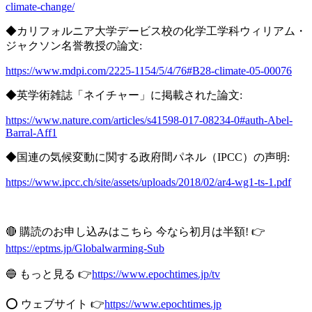
climate-change/
◆カリフォルニア大学デービス校の化学工学科ウィリアム・
ジャクソン名誉教授の論文:
https://www.mdpi.com/2225-1154/5/4/76#B28-climate-05-00076
◆英学術雑誌「ネイチャー」に掲載された論文:
https://www.nature.com/articles/s41598-017-08234-0#auth-Abel-
Barral-Aff1
◆国連の気候変動に関する政府間パネル（IPCC）の声明:
https://www.ipcc.ch/site/assets/uploads/2018/02/ar4-wg1-ts-1.pdf
🔴 購読のお申し込みはこちら 今なら初月は半額! 👉
https://eptms.jp/Globalwarming-Sub
🔵 もっと見る 👉
https://www.epochtimes.jp/tv
⭕️ ウェブサイト 👉
https://www.epochtimes.jp