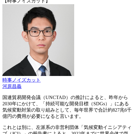
【時事ノイズカット】
時事ノイズカット
河原昌義
国連貿易開発会議（UNCTAD）の推計によると、昨年から
2030年にかけて、「持続可能な開発目標（SDGs）」にある
気候変動対策の取り組みとして、毎年世界で合計約827兆6千
億円の費用が必要になると言います。
これとは別に、左派系の非営利団体「気候変動イニシアティ
ブ（JCI）」の報告書によると、2022年までに世界全体で気