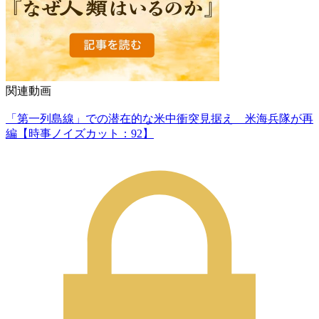
関連動画
「第一列島線」での潜在的な米中衝突見据え 米海兵隊が再
編【時事ノイズカット：92】