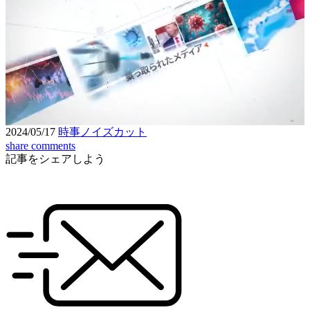
Loaded
:
6.97%
Unmute
Seek
Seek
/
back
forward
10
10
Settings
seconds
seconds
2024/05/17
時事ノイズカット
share
comments
記事をシェアしよう