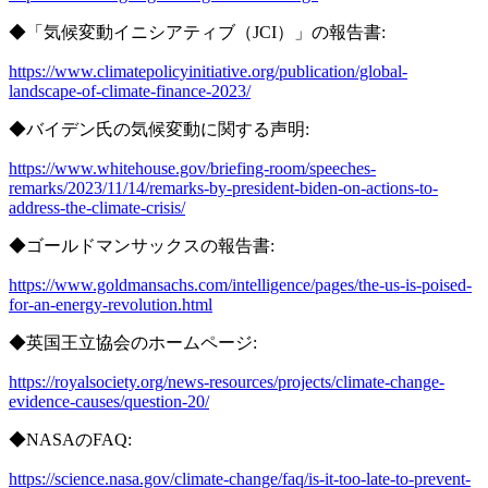
◆「気候変動イニシアティブ（JCI）」の報告書:
https://www.climatepolicyinitiative.org/publication/global-
landscape-of-climate-finance-2023/
◆バイデン氏の気候変動に関する声明:
https://www.whitehouse.gov/briefing-room/speeches-
remarks/2023/11/14/remarks-by-president-biden-on-actions-to-
address-the-climate-crisis/
◆ゴールドマンサックスの報告書:
https://www.goldmansachs.com/intelligence/pages/the-us-is-poised-
for-an-energy-revolution.html
◆英国王立協会のホームページ:
https://royalsociety.org/news-resources/projects/climate-change-
evidence-causes/question-20/
◆NASAのFAQ:
https://science.nasa.gov/climate-change/faq/is-it-too-late-to-prevent-