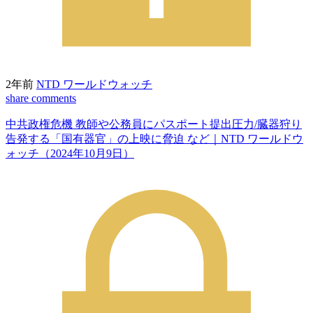
2年前
NTD ワールドウォッチ
share
comments
中共政権危機 教師や公務員にパスポート提出圧力/臓器狩り
告発する「国有器官」の上映に脅迫 など｜NTD ワールドウ
ォッチ（2024年10月9日）