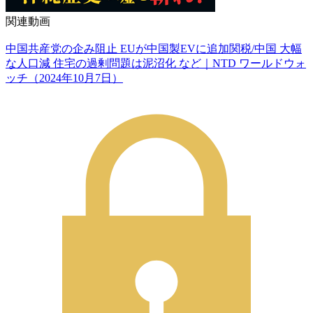
関連動画
中国共産党の企み阻止 EUが中国製EVに追加関税/中国 大幅
な人口減 住宅の過剰問題は泥沼化 など｜NTD ワールドウォ
ッチ（2024年10月7日）