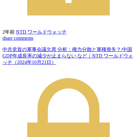
2年前
NTD ワールドウォッチ
share
comments
中共党首の軍事会議欠席 分析：権力分散と軍権喪失？/中国
GDP年成長率の減少が止まらない など｜NTD ワールドウォ
ッチ（2024年10月21日）