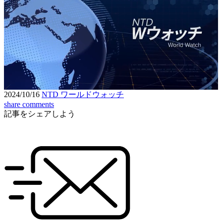
Loaded
:
5.10%
Unmute
Seek
Seek
/
back
forward
10
10
Settings
seconds
seconds
2024/10/16
NTD ワールドウォッチ
share
comments
記事をシェアしよう