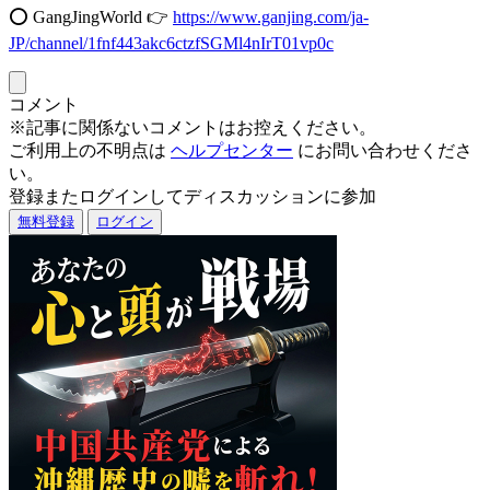
⭕️ GangJingWorld 👉
https://www.ganjing.com/ja-
JP/channel/1fnf443akc6ctzfSGMl4nIrT01vp0c
コメント
※記事に関係ないコメントはお控えください。
ご利用上の不明点は
ヘルプセンター
にお問い合わせくださ
い。
登録またログインしてディスカッションに参加
無料登録
ログイン