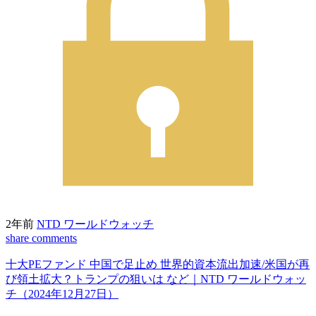
2年前
NTD ワールドウォッチ
share
comments
十大PEファンド 中国で足止め 世界的資本流出加速/米国が再
び領土拡大？トランプの狙いは など｜NTD ワールドウォッ
チ（2024年12月27日）