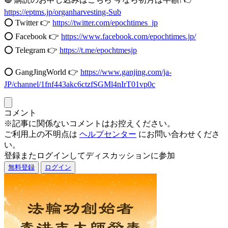
https://eptms.jp/organharvesting-Sub
⭕️ Twitter 👉
https://twitter.com/epochtimes_jp
⭕️ Facebook 👉
https://www.facebook.com/epochtimes.jp/
⭕️ Telegram 👉
https://t.me/epochtmesjp
⭕️ GangJingWorld 👉
https://www.ganjing.com/ja-
JP/channel/1fnf443akc6ctzfSGMl4nIrT01vp0c
コメント
※記事に関係ないコメントはお控えください。
ご利用上の不明点は
ヘルプセンター
にお問い合わせくださ
い。
登録またログインしてディスカッションに参加
無料登録
ログイン