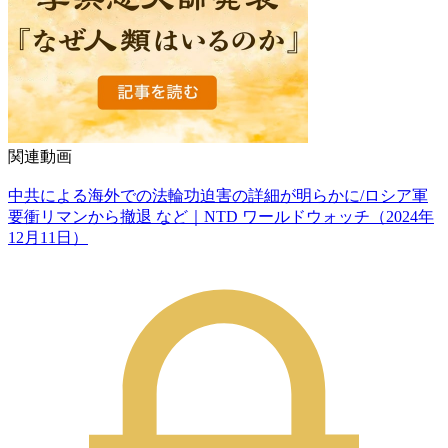
関連動画
中共による海外での法輪功迫害の詳細が明らかに/ロシア軍
要衝リマンから撤退 など｜NTD ワールドウォッチ（2024年
12月11日）