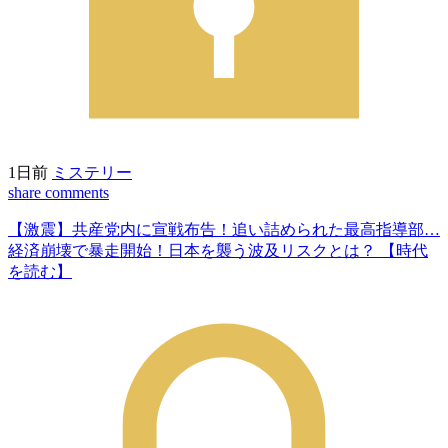
1日前
ミステリー
share
comments
【激震】共産党内に宣戦布告！追い詰められた最高指導部…
経済崩壊で暴走開始！日本を襲う波及リスクとは？ 【時代
を読む】