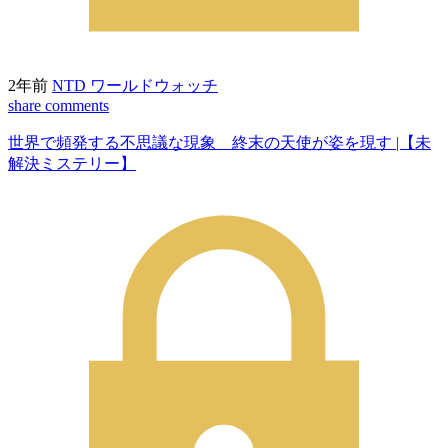
2年前
NTD ワールドウォッチ
share
comments
世界で頻発する不思議な現象 終末の天使が姿を現す |【未
解決ミステリー】