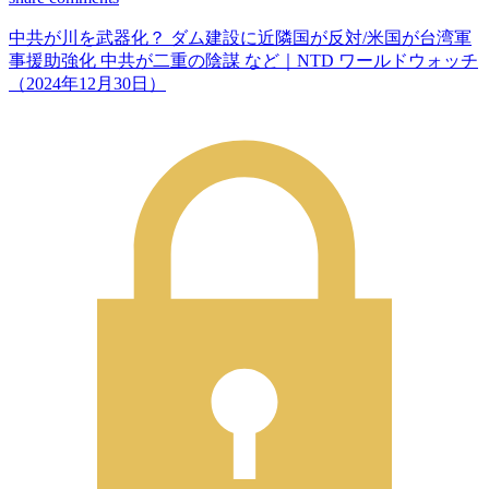
中共が川を武器化？ ダム建設に近隣国が反対/米国が台湾軍
事援助強化 中共が二重の陰謀 など｜NTD ワールドウォッチ
（2024年12月30日）