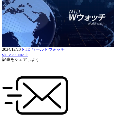
Loaded
:
7.02%
Unmute
Seek
Seek
/
back
forward
10
10
Settings
seconds
seconds
2024/12/20
NTD ワールドウォッチ
share
comments
記事をシェアしよう