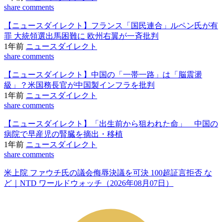
share
comments
【ニュースダイレクト】フランス「国民連合」ルペン氏が有
罪 大統領選出馬困難に 欧州右翼が一斉批判
1年前
ニュースダイレクト
share
comments
【ニュースダイレクト】中国の「一帯一路」は「脳震盪
級」？米国務長官が中国製インフラを批判
1年前
ニュースダイレクト
share
comments
【ニュースダイレクト】「出生前から狙われた命」 中国の
病院で早産児の腎臓を摘出・移植
1年前
ニュースダイレクト
share
comments
米上院 ファウチ氏の議会侮辱決議を可決 100超証言拒否 な
ど｜NTD ワールドウォッチ（2026年08月07日）