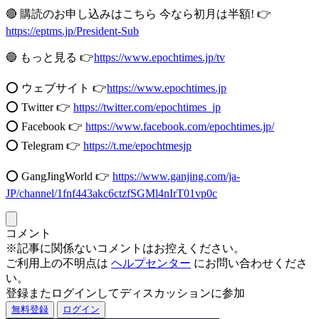
🔴 購読のお申し込みはこちら 今なら初月は半額! 👉
https://eptms.jp/President-Sub
🔵 もっと見る 👉
https://www.epochtimes.jp/tv
⭕️ ウェブサイト 👉
https://www.epochtimes.jp
⭕️ Twitter 👉
https://twitter.com/epochtimes_jp
⭕️ Facebook 👉
https://www.facebook.com/epochtimes.jp/
⭕️ Telegram 👉
https://t.me/epochtmesjp
⭕️ GangJingWorld 👉
https://www.ganjing.com/ja-
JP/channel/1fnf443akc6ctzfSGMl4nIrT01vp0c
コメント
※記事に関係ないコメントはお控えください。
ご利用上の不明点は
ヘルプセンター
にお問い合わせくださ
い。
登録またログインしてディスカッションに参加
無料登録
ログイン