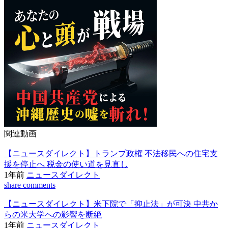
関連動画
【ニュースダイレクト】トランプ政権 不法移民への住宅支
援を停止へ 税金の使い道を見直し
1年前
ニュースダイレクト
share
comments
【ニュースダイレクト】米下院で「抑止法」が可決 中共か
らの米大学への影響を断絶
1年前
ニュースダイレクト