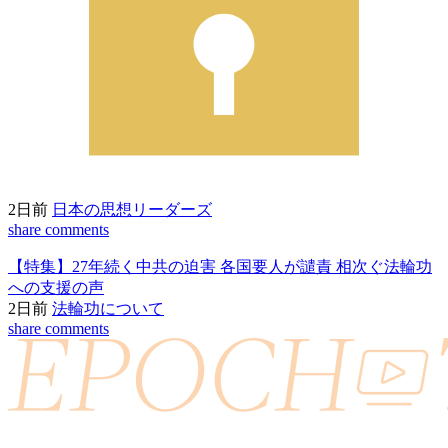
2日前
日本の思想リーダーズ
share
comments
【特集】27年続く中共の迫害 各国要人が譴責 相次ぐ法輪功
への支援の声
2日前
法輪功について
share
comments