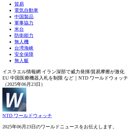
貿易
電気自動車
中国製品
軍事協力
米台
防衛能力
無人機
台湾海峡
安全保障
無人艇
イスラエル情報網 イラン深部で威力発揮/貿易摩擦が激化
EU 中国医療機器入札を制限 など｜NTD ワールドウォッチ
（2025年06月23日）
NTD ワールドウォッチ
2025年06月23日のワールドニュースをお伝えします。