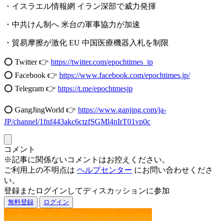
・イスラエル情報網 イラン深部で威力発揮
・中共けん制へ 米台の軍事協力が加速
・貿易摩擦が激化 EU 中国医療機器入札を制限
⭕️ Twitter 👉
https://twitter.com/epochtimes_jp
⭕️ Facebook 👉
https://www.facebook.com/epochtimes.jp/
⭕️ Telegram 👉
https://t.me/epochtmesjp
⭕️ GangJingWorld 👉
https://www.ganjing.com/ja-
JP/channel/1fnf443akc6ctzfSGMl4nIrT01vp0c
コメント
※記事に関係ないコメントはお控えください。
ご利用上の不明点は
ヘルプセンター
にお問い合わせくださ
い。
登録またログインしてディスカッションに参加
無料登録
ログイン