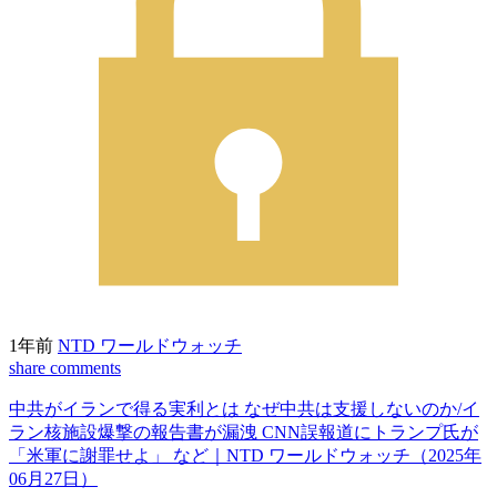
1年前
NTD ワールドウォッチ
share
comments
中共がイランで得る実利とは なぜ中共は支援しないのか/イ
ラン核施設爆撃の報告書が漏洩 CNN誤報道にトランプ氏が
「米軍に謝罪せよ」 など｜NTD ワールドウォッチ（2025年
06月27日）