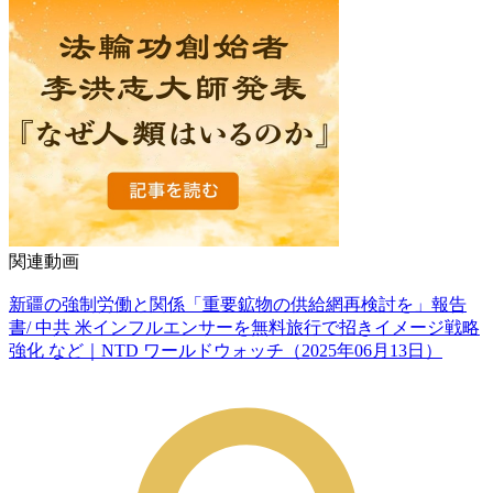
関連動画
新疆の強制労働と関係「重要鉱物の供給網再検討を」報告
書/ 中共 米インフルエンサーを無料旅行で招きイメージ戦略
強化 など｜NTD ワールドウォッチ（2025年06月13日）