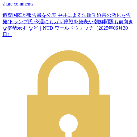
share
comments
追査国際が報告書を公表 中共による法輪功迫害の激化を告
発/トランプ氏 今週にもガザ停戦を発表か 朝鮮問題も前向き
な姿勢示す など｜NTD ワールドウォッチ（2025年06月30
日）