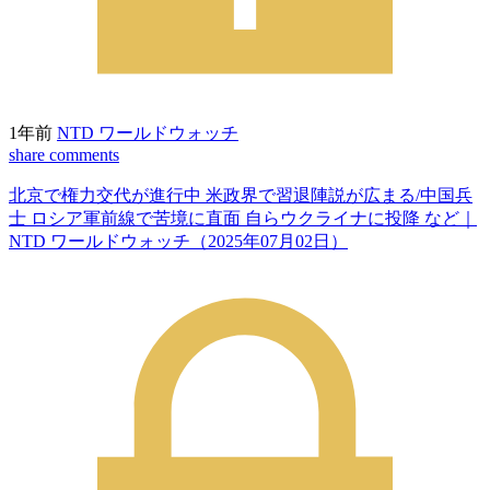
1年前
NTD ワールドウォッチ
share
comments
北京で権力交代が進行中 米政界で習退陣説が広まる/中国兵
士 ロシア軍前線で苦境に直面 自らウクライナに投降 など｜
NTD ワールドウォッチ（2025年07月02日）