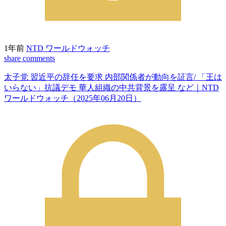
1年前
NTD ワールドウォッチ
share
comments
太子党 習近平の辞任を要求 内部関係者が動向を証言/ 「王は
いらない」抗議デモ 華人組織の中共背景を露呈 など｜NTD
ワールドウォッチ（2025年06月20日）