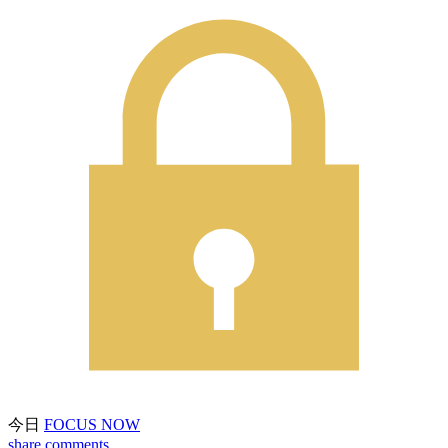
今日
FOCUS NOW
share
comments