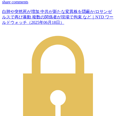
share
comments
白肺や突然死が増加 中共が新たな変異株を隠蔽か/ロサンゼ
ルスで再び暴動 複数の関係者が現場で拘束 など｜NTD ワー
ルドウォッチ（2025年06月18日）