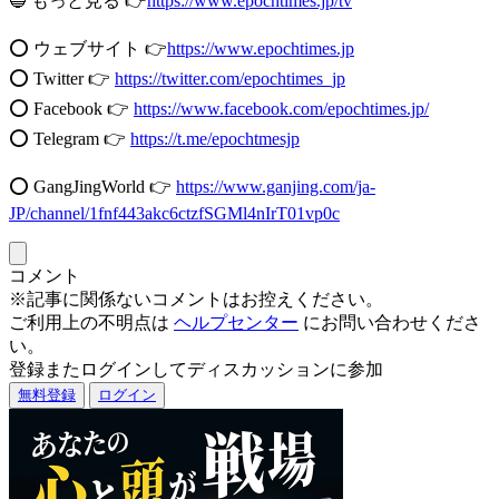
🔵 もっと見る 👉
https://www.epochtimes.jp/tv
⭕️ ウェブサイト 👉
https://www.epochtimes.jp
⭕️ Twitter 👉
https://twitter.com/epochtimes_jp
⭕️ Facebook 👉
https://www.facebook.com/epochtimes.jp/
⭕️ Telegram 👉
https://t.me/epochtmesjp
⭕️ GangJingWorld 👉
https://www.ganjing.com/ja-
JP/channel/1fnf443akc6ctzfSGMl4nIrT01vp0c
コメント
※記事に関係ないコメントはお控えください。
ご利用上の不明点は
ヘルプセンター
にお問い合わせくださ
い。
登録またログインしてディスカッションに参加
無料登録
ログイン