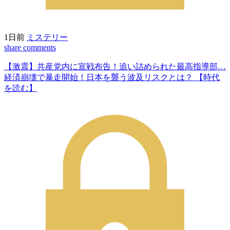
1日前
ミステリー
share
comments
【激震】共産党内に宣戦布告！追い詰められた最高指導部…
経済崩壊で暴走開始！日本を襲う波及リスクとは？ 【時代
を読む】