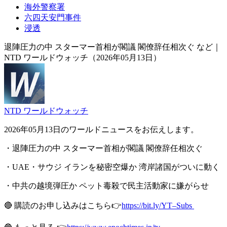
海外警察署
六四天安門事件
浸透
退陣圧力の中 スターマー首相が閣議 閣僚辞任相次ぐ など｜
NTD ワールドウォッチ（2026年05月13日）
NTD ワールドウォッチ
2026年05月13日のワールドニュースをお伝えします。
・退陣圧力の中 スターマー首相が閣議 閣僚辞任相次ぐ
・UAE・サウジ イランを秘密空爆か 湾岸諸国がついに動く
・中共の越境弾圧か ペット毒殺で民主活動家に嫌がらせ
🔴 購読のお申し込みはこちら👉
https://bit.ly/YT–Subs