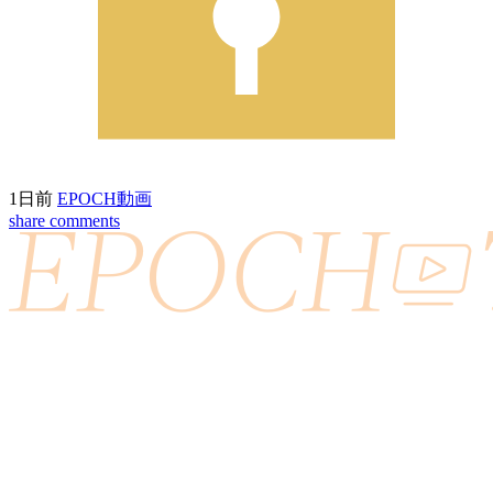
1日前
EPOCH動画
share
comments