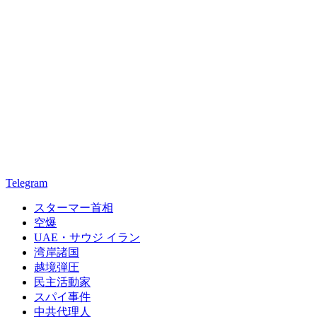
Telegram
スターマー首相
空爆
UAE・サウジ イラン
湾岸諸国
越境弾圧
民主活動家
スパイ事件
中共代理人