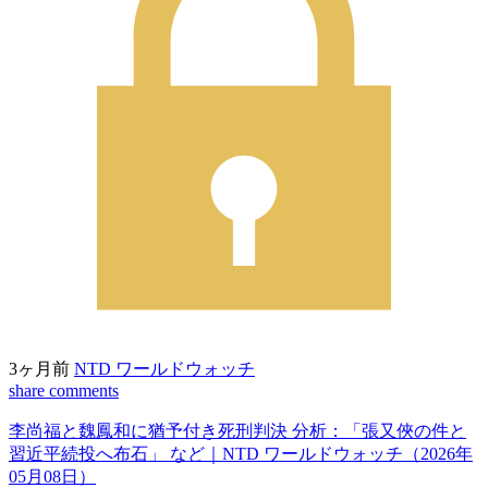
3ヶ月前
NTD ワールドウォッチ
share
comments
李尚福と魏鳳和に猶予付き死刑判決 分析：「張又俠の件と
習近平続投へ布石」 など｜NTD ワールドウォッチ（2026年
05月08日）