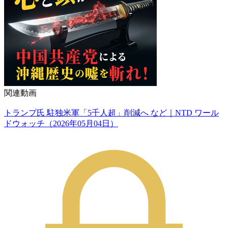
関連動画
トランプ氏 駐独米軍「5千人超」削減へ など｜NTD ワール
ドウォッチ（2026年05月04日）