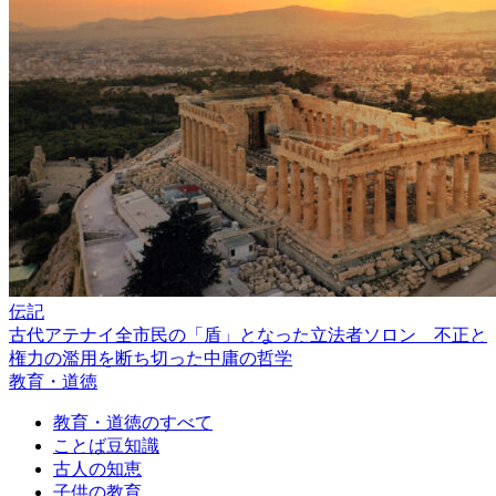
伝記
古代アテナイ全市民の「盾」となった立法者ソロン 不正と
権力の濫用を断ち切った中庸の哲学
教育・道徳
教育・道徳のすべて
ことば豆知識
古人の知恵
子供の教育