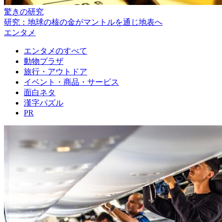
驚きの研究
研究：地球の核の金がマントルを通じ地表へ
エンタメ
エンタメのすべて
動物プラザ
旅行・アウトドア
イベント・商品・サービス
面白ネタ
漢字パズル
PR