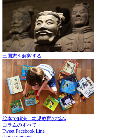
三国志を解釈する
絵本で解決、幼児教育の悩み
コラムのすべて
Tweet
Facebook
Line
share
comments