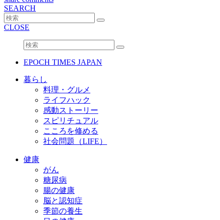
SEARCH
CLOSE
EPOCH TIMES JAPAN
暮らし
料理・グルメ
ライフハック
感動ストーリー
スピリチュアル
こころを修める
社会問題（LIFE）
健康
がん
糖尿病
腸の健康
脳と認知症
季節の養生