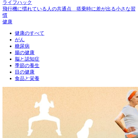
ライフハック
飛行機に慣れている人の共通点 搭乗時に差が出る小さな習
慣
健康
健康のすべて
がん
糖尿病
腸の健康
脳と認知症
季節の養生
目の健康
食品と栄養