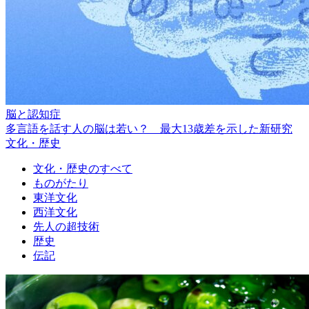
脳と認知症
多言語を話す人の脳は若い？ 最大13歳差を示した新研究
文化・歴史
文化・歴史のすべて
ものがたり
東洋文化
西洋文化
先人の超技術
歴史
伝記