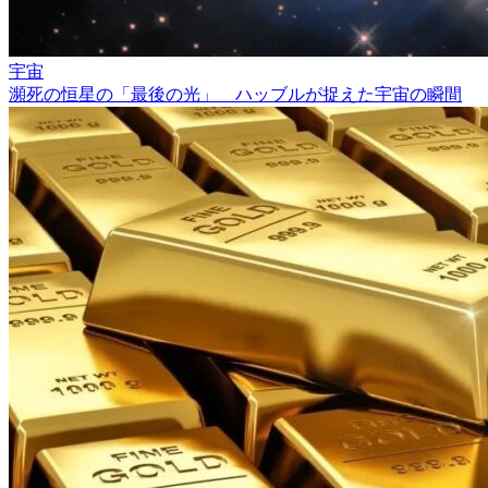
宇宙
瀕死の恒星の「最後の光」 ハッブルが捉えた宇宙の瞬間