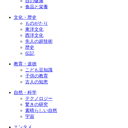
目の健康
食品と栄養
文化・歴史
ものがたり
東洋文化
西洋文化
先人の超技術
歴史
伝記
教育・道徳
こども豆知識
子供の教育
古人の知恵
自然・科学
テクノロジー
驚きの研究
素晴らしい自然
宇宙
エンタメ