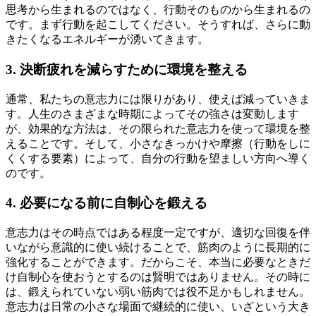
思考から生まれるのではなく、行動そのものから生まれるの
です。まず行動を起こしてください。そうすれば、さらに動
きたくなるエネルギーが湧いてきます。
3. 決断疲れを減らすために環境を整える
通常、私たちの意志力には限りがあり、使えば減っていきま
す。人生のさまざまな時期によってその強さは変動します
が、効果的な方法は、その限られた意志力を使って環境を整
えることです。そして、小さなきっかけや摩擦（行動をしに
くくする要素）によって、自分の行動を望ましい方向へ導く
のです。
4. 必要になる前に自制心を鍛える
意志力はその時点ではある程度一定ですが、適切な回復を伴
いながら意識的に使い続けることで、筋肉のように長期的に
強化することができます。だからこそ、本当に必要なときだ
け自制心を使おうとするのは賢明ではありません。その時に
は、鍛えられていない弱い筋肉では役不足かもしれません。
意志力は日常の小さな場面で継続的に使い、いざという大き