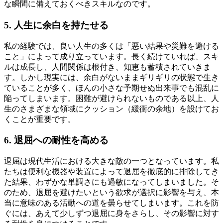
な瞬間に備えておくべきスキルなのです。
5. 人生に余白を持たせる
私の経験では、良い人生の多くは「悪い結果や災難を避ける
こと」によって成り立っています。長く続けていれば、スキ
ルは成長し、人間関係は根付き、知恵も蓄積されていきま
す。しかし現実には、余白がないままギリギリの状態で生き
ていることが多く、ほんの小さな予期せぬ出来事でも混乱に
陥ってしまいます。困難が避けられないものである以上、人
生のさまざまな領域にクッション（緩衝の余地）を設けてお
くことが重要です。
6. 退屈への耐性を高める
退屈は現代生活における大きな敵の一つとなっています。私
たちは便利な機器や装置によって退屈を徹底的に排除してき
た結果、わずかな単調さにも過敏になってしまいました。そ
のため、退屈を避けたいという欲求が選択に影響を与え、本
当に意味のある活動への道を曇らせてしまいます。これを防
ぐには、あえて少しずつ退屈に身をさらし、その影響に対す