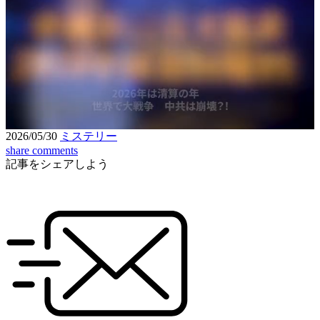
Loaded
:
2.80%
Unmute
Seek
Seek
/
back
forward
10
10
Settings
seconds
seconds
2026/05/30
ミステリー
share
comments
記事をシェアしよう