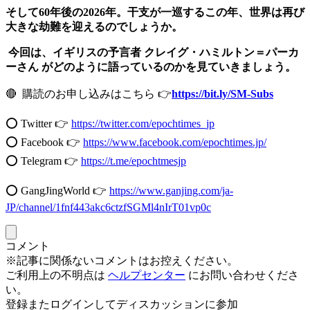
そして60年後の2026年。干支が一巡するこの年、世界は再び
大きな劫難を迎えるのでしょうか。
今回は、イギリスの予言者 クレイグ・ハミルトン＝パーカ
ーさん がどのように語っているのかを見ていきましょう。
🔴 購読のお申し込みはこちら 👉
https://bit.ly/SM-Subs
⭕️ Twitter 👉
https://twitter.com/epochtimes_jp
⭕️ Facebook 👉
https://www.facebook.com/epochtimes.jp/
⭕️ Telegram 👉
https://t.me/epochtmesjp
⭕️ GangJingWorld 👉
https://www.ganjing.com/ja-
JP/channel/1fnf443akc6ctzfSGMl4nIrT01vp0c
コメント
※記事に関係ないコメントはお控えください。
ご利用上の不明点は
ヘルプセンター
にお問い合わせくださ
い。
登録またログインしてディスカッションに参加