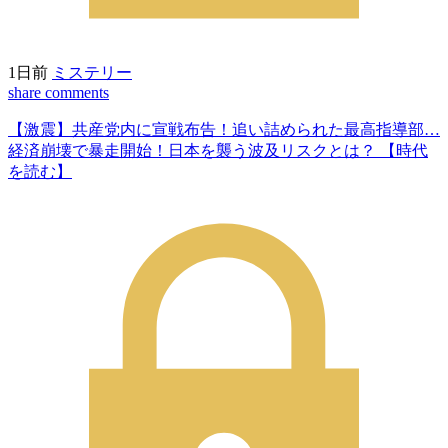
1日前
ミステリー
share
comments
【激震】共産党内に宣戦布告！追い詰められた最高指導部…
経済崩壊で暴走開始！日本を襲う波及リスクとは？ 【時代
を読む】