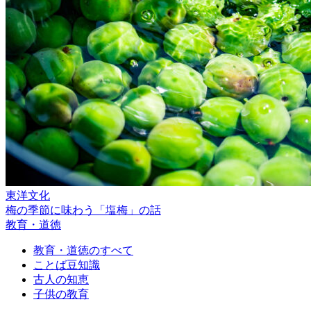
東洋文化
梅の季節に味わう「塩梅」の話
教育・道徳
教育・道徳のすべて
ことば豆知識
古人の知恵
子供の教育