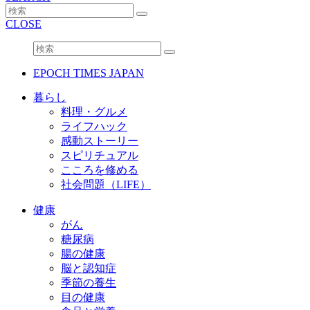
CLOSE
EPOCH TIMES JAPAN
暮らし
料理・グルメ
ライフハック
感動ストーリー
スピリチュアル
こころを修める
社会問題（LIFE）
健康
がん
糖尿病
腸の健康
脳と認知症
季節の養生
目の健康