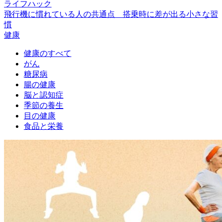
ライフハック
飛行機に慣れている人の共通点 搭乗時に差が出る小さな習
慣
健康
健康のすべて
がん
糖尿病
腸の健康
脳と認知症
季節の養生
目の健康
食品と栄養