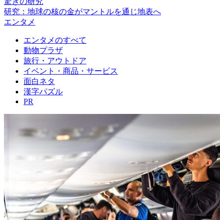
驚きの研究
研究：地球の核の金がマントルを通じ地表へ
エンタメ
エンタメのすべて
動物プラザ
旅行・アウトドア
イベント・商品・サービス
面白ネタ
漢字パズル
PR