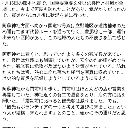
4月16日の熊本地震で、国重要重要文化財の楼門と拝殿が全
壊した。今まで何度も訪れたことがあり、気がかりだったの
で、震災から1カ月後に状況を見に行った。
阿蘇神社方面へ向かう国道57号線は立野地区が道路補修のた
め通行できず代替ルートを通って行く。豊肥線も一部、運行
出来ない区間があり、この地域の人たちの不便さを肌で感じ
た。
阿蘇神社に着くと、思っていたより多くの観光客が来てい
た。楼門は無残にも崩壊していたが、安全のため柵がめぐら
され、観光客に危険が及ばないよう対策がされている。訪れ
た人たちは皆、熱心に崩れ落ちた楼門を写真に収めていた。
歴史的な震災を記録しようとしているように見えた。
阿蘇神社から門前町を歩く。門前町はほとんどの店が営業を
再開していた。神社近くの食堂で昼食をとり、店の方に話を
聞いた。「震災前に比べると観光客は減りました。でも、
『観光もボランティアの一つと考えて遊びに来ました』とい
う人が結構 来られます」とのこと。確かにその通りだと思
う。