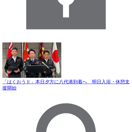
「はくおうⅡ」本日夕方に八代港到着へ 明日入浴・休憩支
援開始