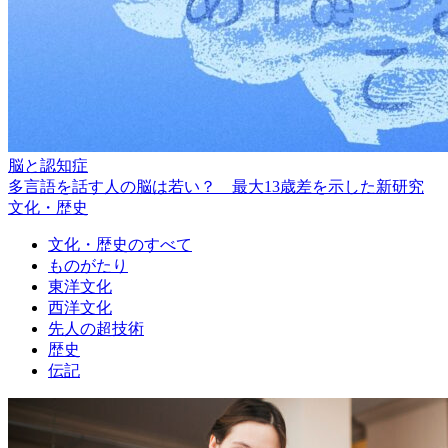
脳と認知症
多言語を話す人の脳は若い？ 最大13歳差を示した新研究
文化・歴史
文化・歴史のすべて
ものがたり
東洋文化
西洋文化
先人の超技術
歴史
伝記