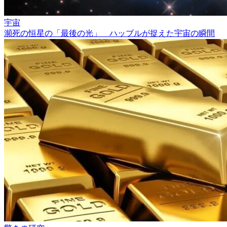
宇宙
瀕死の恒星の「最後の光」 ハッブルが捉えた宇宙の瞬間