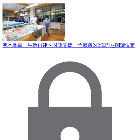
熊本地震 生活再建へ財政支援 予備費242億円を閣議決定