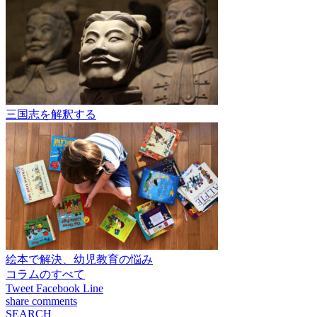
三国志を解釈する
絵本で解決、幼児教育の悩み
コラムのすべて
Tweet
Facebook
Line
share
comments
SEARCH