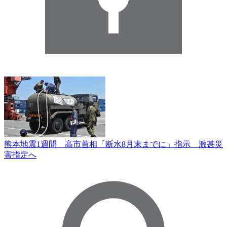
熊本地震1週間 高市首相「断水8月末までに」指示 激甚災
害指定へ