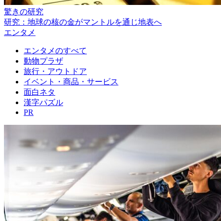
驚きの研究
研究：地球の核の金がマントルを通じ地表へ
エンタメ
エンタメのすべて
動物プラザ
旅行・アウトドア
イベント・商品・サービス
面白ネタ
漢字パズル
PR