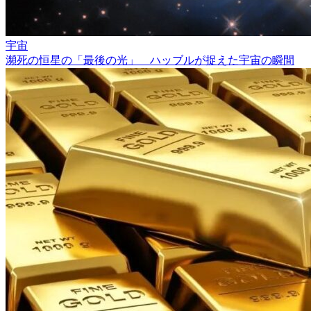
宇宙
瀕死の恒星の「最後の光」 ハッブルが捉えた宇宙の瞬間