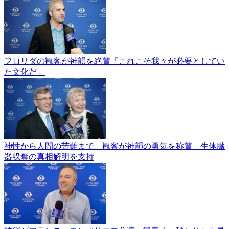
フロリダの観客が神韻を絶賛「これこそ我々が必要としてい
た文化だ」
神性から人間の苦難まで 観客が神韻の勇気を称賛 生体臓
器収奪の真相解明を支持