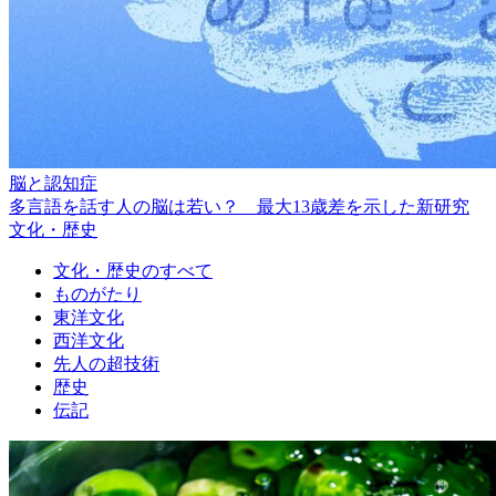
脳と認知症
多言語を話す人の脳は若い？ 最大13歳差を示した新研究
文化・歴史
文化・歴史のすべて
ものがたり
東洋文化
西洋文化
先人の超技術
歴史
伝記