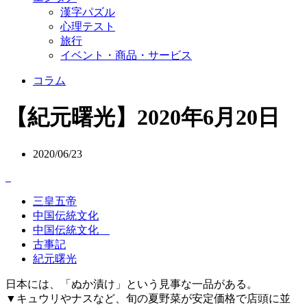
漢字パズル
心理テスト
旅行
イベント・商品・サービス
コラム
【紀元曙光】2020年6月20日
2020/06/23
三皇五帝
中国伝統文化
中国伝統文化
古事記
紀元曙光
日本には、「ぬか漬け」という見事な一品がある。
▼キュウリやナスなど、旬の夏野菜が安定価格で店頭に並