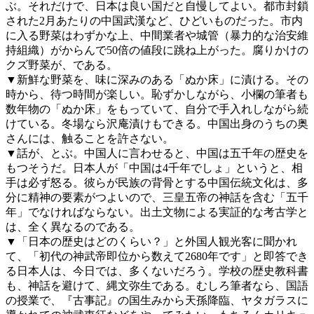
ぶ。それだけで、日本は良い国だと自慢してよい。都市封鎖
された2月あたりの中国武漢など、ひどいものだった。市内
に入る野菜はわずかな上、中間業者や城管（暴力的な治安維
持組織）がからんで50倍の値段に跳ね上がった。腐りかけの
クズ野菜が、である。
▼新鮮な野菜を、味に深みのある「ぬか床」に漬ける。その
時から、待つ時間が楽しい。恥ずかしながら、小欄の筆者も
数年物の「ぬか床」をもっていて、自分で手入れしながら続
けている。冬場なら沢庵漬けもできる。中国出身のうちの奥
さんには、触ることを許さない。
▼話が、とぶ。中国人に言わせると、中国は五千年の歴史を
もつそうだ。日本人が「中国は4千年でしょ」というと、相
手は必ず怒る。彼らが民族の背骨とする中国伝統文化は、多
分に精神の要素がつよいので、三皇五帝の神話を含む「五千
年」でなければならない。出土文物による実証的な考古学と
は、全く異なるのである。
▼「日本の歴史はどのくらい？」と外国人観光客に聞かれ
て、「初代の神武帝即位から数えて2680年です」と即答でき
る日本人は、今日では、多くないだろう。学校の歴史教科書
も、神話を避けて、縄文弥生である。むしろ筆者なら、国語
の授業で、『古事記』の国生みから天孫降臨、ヤタガラスに