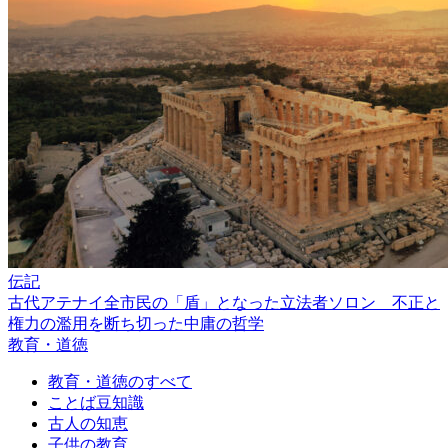
伝記
古代アテナイ全市民の「盾」となった立法者ソロン 不正と
権力の濫用を断ち切った中庸の哲学
教育・道徳
教育・道徳のすべて
ことば豆知識
古人の知恵
子供の教育