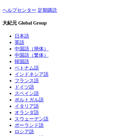
ヘルプセンター
定期購読
大紀元 Global Group
日本語
英語
中国語（簡体）
中国語（繁体）
韓国語
ベトナム語
インドネシア語
フランス語
ドイツ語
スペイン語
ポルトガル語
イタリア語
オランダ語
スウェーデン語
ポーランド語
ロシア語