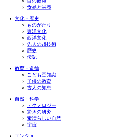
目の健康
食品と栄養
文化・歴史
ものがたり
東洋文化
西洋文化
先人の超技術
歴史
伝記
教育・道徳
こども豆知識
子供の教育
古人の知恵
自然・科学
テクノロジー
驚きの研究
素晴らしい自然
宇宙
エンタメ