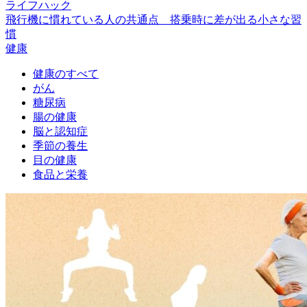
ライフハック
飛行機に慣れている人の共通点 搭乗時に差が出る小さな習
慣
健康
健康のすべて
がん
糖尿病
腸の健康
脳と認知症
季節の養生
目の健康
食品と栄養