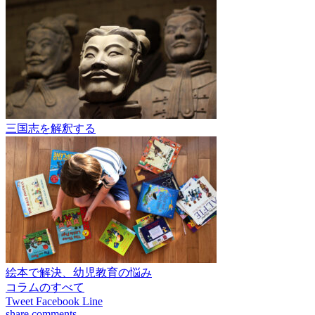
三国志を解釈する
絵本で解決、幼児教育の悩み
コラムのすべて
Tweet
Facebook
Line
share
comments