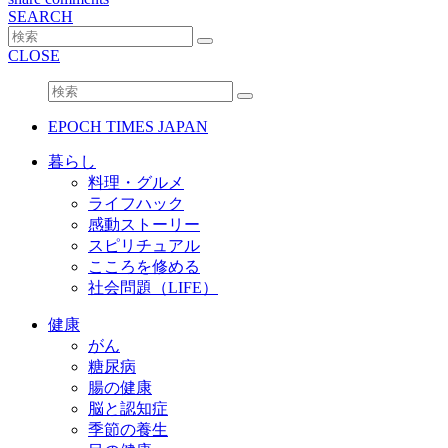
SEARCH
CLOSE
EPOCH TIMES JAPAN
暮らし
料理・グルメ
ライフハック
感動ストーリー
スピリチュアル
こころを修める
社会問題（LIFE）
健康
がん
糖尿病
腸の健康
脳と認知症
季節の養生