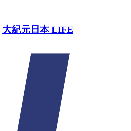
大紀元日本 LIFE