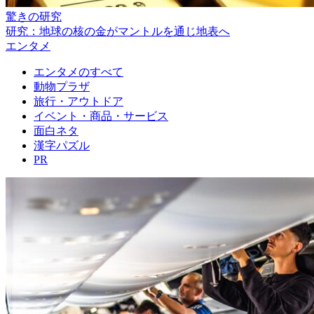
驚きの研究
研究：地球の核の金がマントルを通じ地表へ
エンタメ
エンタメのすべて
動物プラザ
旅行・アウトドア
イベント・商品・サービス
面白ネタ
漢字パズル
PR