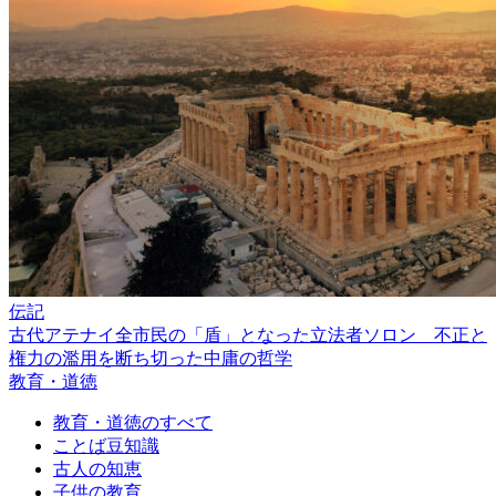
伝記
古代アテナイ全市民の「盾」となった立法者ソロン 不正と
権力の濫用を断ち切った中庸の哲学
教育・道徳
教育・道徳のすべて
ことば豆知識
古人の知恵
子供の教育