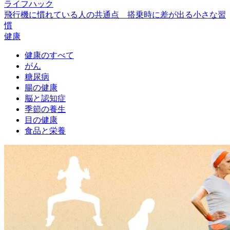
ライフハック
飛行機に慣れている人の共通点 搭乗時に差が出る小さな習
慣
健康
健康のすべて
がん
糖尿病
腸の健康
脳と認知症
季節の養生
目の健康
食品と栄養