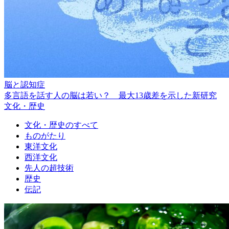
脳と認知症
多言語を話す人の脳は若い？ 最大13歳差を示した新研究
文化・歴史
文化・歴史のすべて
ものがたり
東洋文化
西洋文化
先人の超技術
歴史
伝記