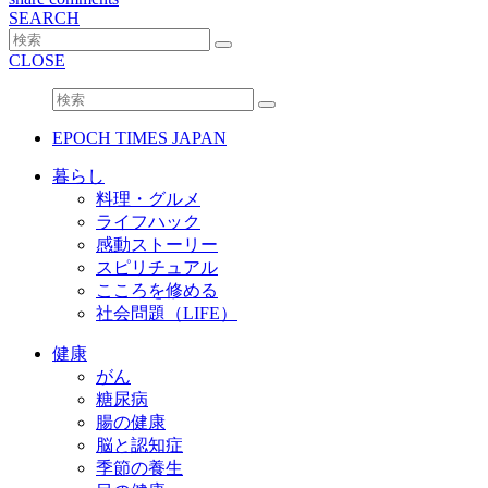
SEARCH
CLOSE
EPOCH TIMES JAPAN
暮らし
料理・グルメ
ライフハック
感動ストーリー
スピリチュアル
こころを修める
社会問題（LIFE）
健康
がん
糖尿病
腸の健康
脳と認知症
季節の養生