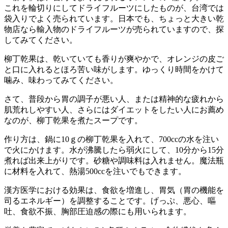
これを輪切りにしてドライフルーツにしたものが、台湾では
袋入りでよく売られています。日本でも、ちょっと大きい乾
物店なら輸入物のドライフルーツが売られていますので、探
してみてください。
柳丁乾果は、乾いていても香りが爽やかで、オレンジの皮ご
と口に入れるとほろ苦い味がします。ゆっくり時間をかけて
噛み、味わってみてください。
さて、普段から胃の調子が悪い人、または精神的な疲れから
肌荒れしやすい人、さらにはダイエットをしたい人にお薦め
なのが、柳丁乾果を煮たスープです。
作り方は、鍋に10ｇの柳丁乾果を入れて、700ccの水を注い
で火にかけます。水が沸騰したら弱火にして、10分から15分
煮れば出来上がりです。砂糖や調味料は入れません。魔法瓶
に材料を入れて、熱湯500ccを注いでもできます。
漢方医学における効果は、食欲を増進し、胃気（胃の機能を
司るエネルギー）を調整することです。げっぷ、悪心、嘔
吐、食欲不振、胸部圧迫感の際にも用いられます。