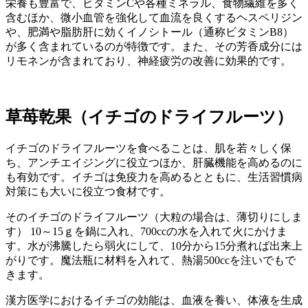
栄養も豊富で、ビタミンCや各種ミネラル、食物繊維を多く
含むほか、微小血管を強化して血流を良くするヘスペリジン
や、肥満や脂肪肝に効くイノシトール（通称ビタミンB8）
が多く含まれているのが特徴です。また、その芳香成分には
リモネンが含まれており、神経疲労の改善に効果的です。
草苺乾果（イチゴのドライフルーツ）
イチゴのドライフルーツを食べることは、肌を若々しく保
ち、アンチエイジングに役立つほか、肝臓機能を高めるのに
も有効です。イチゴは免疫力を高めるとともに、生活習慣病
対策にも大いに役立つ食材です。
そのイチゴのドライフルーツ（大粒の場合は、薄切りにしま
す） 10～15ｇを鍋に入れ、700ccの水を入れて火にかけま
す。水が沸騰したら弱火にして、10分から15分煮れば出来上
がりです。魔法瓶に材料を入れて、熱湯500ccを注いでもで
きます。
漢方医学におけるイチゴの効能は、血液を養い、体液を生成