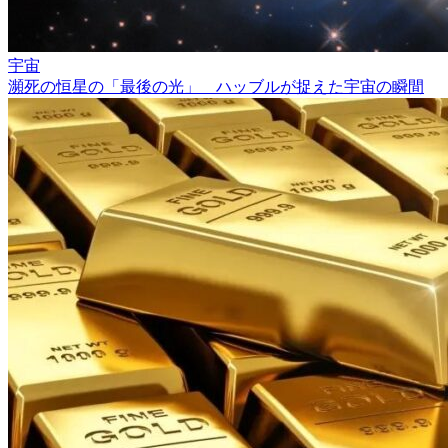
宇宙
瀕死の恒星の「最後の光」 ハッブルが捉えた宇宙の瞬間