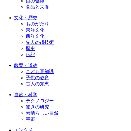
目の健康
食品と栄養
文化・歴史
ものがたり
東洋文化
西洋文化
先人の超技術
歴史
伝記
教育・道徳
こども豆知識
子供の教育
古人の知恵
自然・科学
テクノロジー
驚きの研究
素晴らしい自然
宇宙
エンタメ