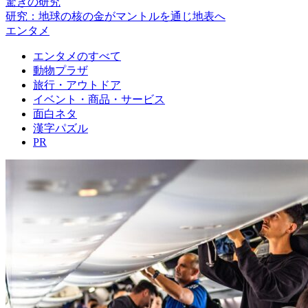
驚きの研究
研究：地球の核の金がマントルを通じ地表へ
エンタメ
エンタメのすべて
動物プラザ
旅行・アウトドア
イベント・商品・サービス
面白ネタ
漢字パズル
PR