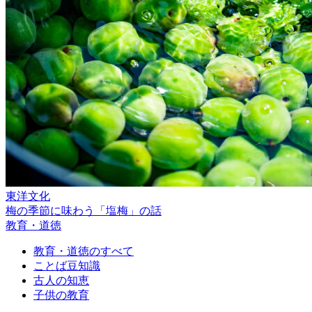
東洋文化
梅の季節に味わう「塩梅」の話
教育・道徳
教育・道徳のすべて
ことば豆知識
古人の知恵
子供の教育