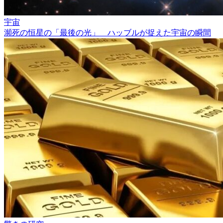
宇宙
瀕死の恒星の「最後の光」 ハッブルが捉えた宇宙の瞬間