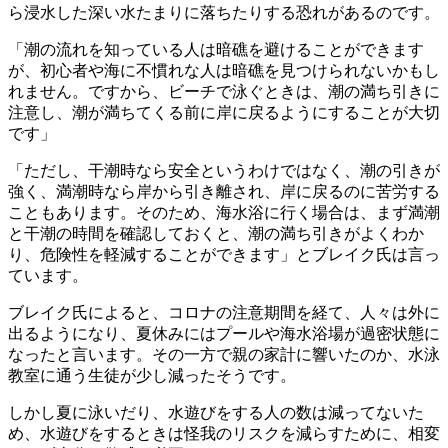
ら浸水した深い水たまりに落ちたりする恐れがあるのです。
「潮の流れを知っている人は暗礁を避けることができます
が、初心者や海に不慣れな人は暗礁を見つけられないかもし
れません。ですから、ビーチで泳ぐときは、潮の満ち引きに
注意し、潮が満ちてくる前に岸に戻るようにすることが大切
です」
「ただし、干潮時なら安全というわけではなく、潮の引きが
強く、満潮時なら岸から引き離され、岸に戻るのに苦労する
こともあります。そのため、海水浴に行く場合は、まず満潮
と干潮の時間を確認しておくと、潮の満ち引きがよくわか
り、危険性を軽減することができます」とブレイク氏は言っ
ています。
ブレイク氏によると、コロナの注意期間を経て、人々は外に
出るようになり、夏休みにはプールや海水浴場が過密状態に
なったと言います。その一方で親の家計に響いたのか、水泳
教室に通う生徒が少し減ったそうです。
しかし夏に泳いだり、水遊びをする人の数は減ってないた
め、水遊びをするときは怪我のリスクを減らすために、相変