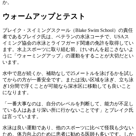
か。
ウォームアップとテスト
ブレイク・スイミングスクール（Blake Swim School）の責任
者であるブレイク氏は、ベテランの水泳コーチで、USAス
イミング協会の水泳とライフガード関連の免許を取得してい
ます。水上スポーツに取り組む前、けいれんを起こさないよ
うに「ウォーミングアップ」の運動をすることが大切だとい
います。
水中で息が続くか、補助なしで25メートルを泳げるかを試し
てからの方が一番安全です。または浅い区域を泳ぎ、立ち泳
ぎ1分間で浮くことが可能なら深水区に移動しても良いこと
になります。
「一番大事なのは、自分のレベルを判断して、能力が不足し
ている人はあまり深い所に行かないことです」とブレイク氏
は言っています。
水泳は良い運動であり、他のスポーツに比べて怪我も少ない
ため、体力向上のために患者に勧める医師も多いです。しか