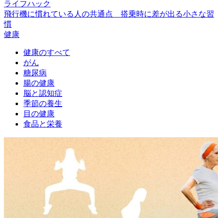
ライフハック
飛行機に慣れている人の共通点 搭乗時に差が出る小さな習
慣
健康
健康のすべて
がん
糖尿病
腸の健康
脳と認知症
季節の養生
目の健康
食品と栄養