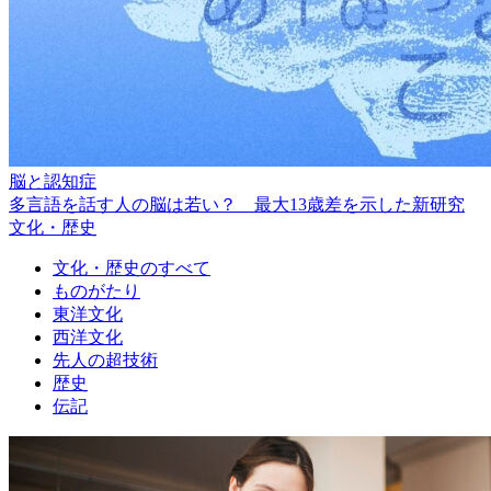
脳と認知症
多言語を話す人の脳は若い？ 最大13歳差を示した新研究
文化・歴史
文化・歴史のすべて
ものがたり
東洋文化
西洋文化
先人の超技術
歴史
伝記