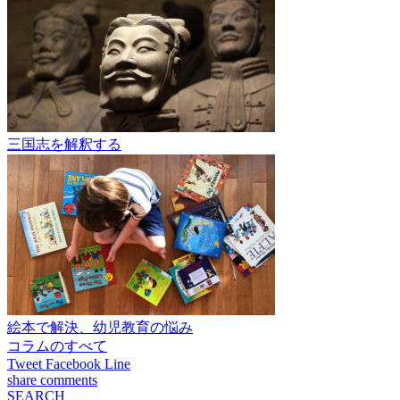
三国志を解釈する
絵本で解決、幼児教育の悩み
コラムのすべて
Tweet
Facebook
Line
share
comments
SEARCH