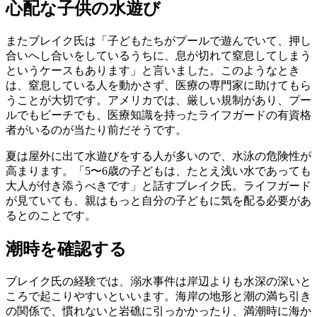
心配な子供の水遊び
またブレイク氏は「子どもたちがプールで遊んでいて、押し
合いへし合いをしているうちに、息が切れて窒息してしまう
というケースもあります」と言いました。このようなとき
は、窒息している人を動かさず、医療の専門家に助けてもら
うことが大切です。アメリカでは、厳しい規制があり、プー
ルでもビーチでも、医療知識を持ったライフガードの有資格
者がいるのが当たり前だそうです。
夏は屋外に出て水遊びをする人が多いので、水泳の危険性が
高まります。「5〜6歳の子どもは、たとえ浅い水であっても
大人が付き添うべきです」と話すブレイク氏。ライフガード
が見ていても、親はもっと自分の子どもに気を配る必要があ
るとのことです。
潮時を確認する
ブレイク氏の経験では、溺水事件は岸辺よりも水深の深いと
ころで起こりやすいといいます。海岸の地形と潮の満ち引き
の関係で、慣れないと岩礁に引っかかったり、満潮時に海か