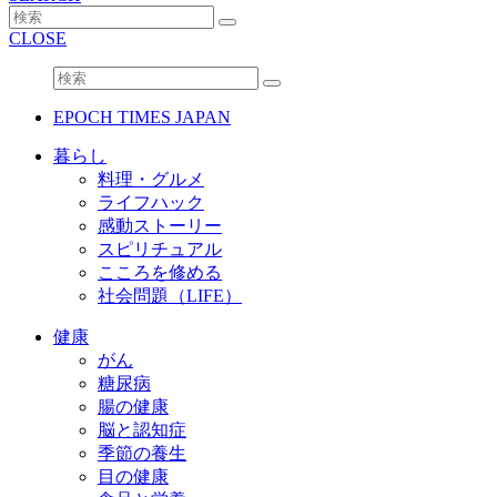
CLOSE
EPOCH TIMES JAPAN
暮らし
料理・グルメ
ライフハック
感動ストーリー
スピリチュアル
こころを修める
社会問題（LIFE）
健康
がん
糖尿病
腸の健康
脳と認知症
季節の養生
目の健康