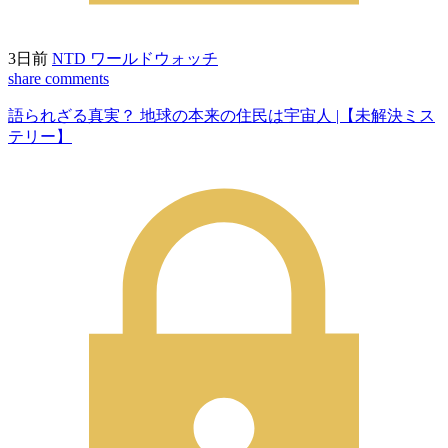
3日前
NTD ワールドウォッチ
share
comments
語られざる真実？ 地球の本来の住民は宇宙人 |【未解決ミス
テリー】