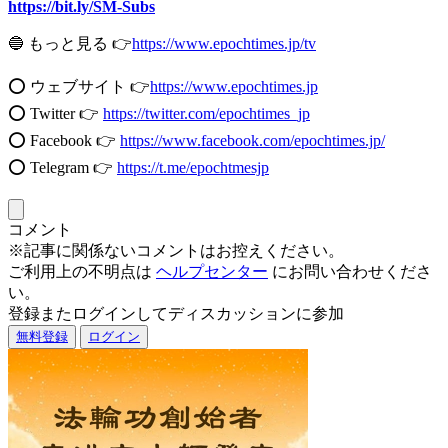
https://bit.ly/SM-Subs
🔵 もっと見る 👉
https://www.epochtimes.jp/tv
⭕️ ウェブサイト 👉
https://www.epochtimes.jp​​
⭕️ Twitter 👉
https://twitter.com/epochtimes_jp
⭕️ Facebook 👉
https://www.facebook.com/epochtimes.jp/
⭕️ Telegram 👉
https://t.me/epochtmesjp
コメント
※記事に関係ないコメントはお控えください。
ご利用上の不明点は
ヘルプセンター
にお問い合わせくださ
い。
登録またログインしてディスカッションに参加
無料登録
ログイン