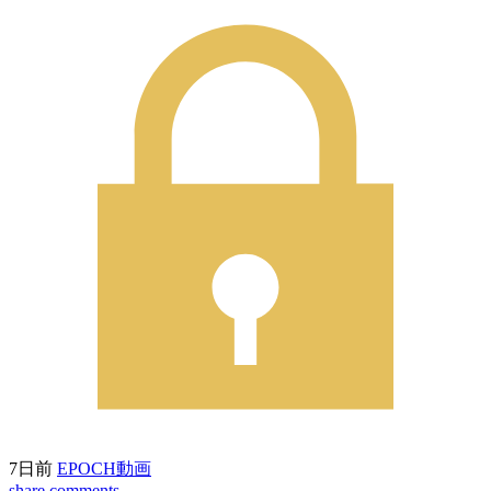
7日前
EPOCH動画
share
comments