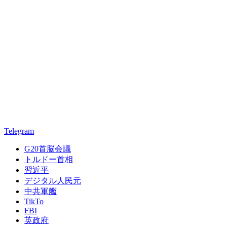
Telegram
G20首脳会議
トルドー首相
習近平
デジタル人民元
中共軍艦
TikTo
FBI
英政府