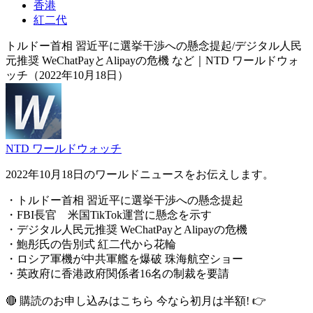
香港
紅二代
トルドー首相 習近平に選挙干渉への懸念提起/デジタル人民
元推奨 WeChatPayとAlipayの危機 など｜NTD ワールドウォ
ッチ（2022年10月18日）
NTD ワールドウォッチ
2022年10月18日のワールドニュースをお伝えします。
・トルドー首相 習近平に選挙干渉への懸念提起
・FBI長官 米国TikTok運営に懸念を示す
・デジタル人民元推奨 WeChatPayとAlipayの危機
・鮑彤氏の告別式 紅二代から花輪
・ロシア軍機が中共軍艦を爆破 珠海航空ショー
・英政府に香港政府関係者16名の制裁を要請
🔴 購読のお申し込みはこちら 今なら初月は半額! 👉