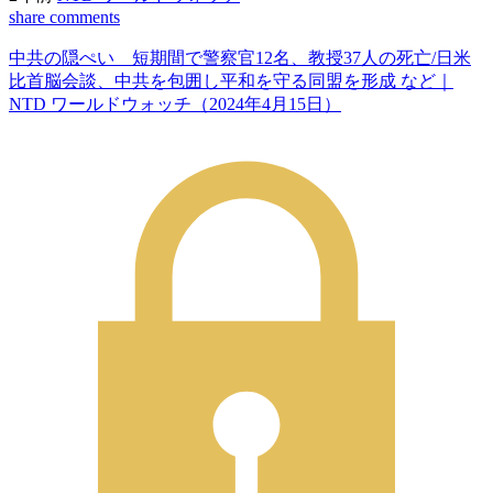
share
comments
中共の隠ぺい 短期間で警察官12名、教授37人の死亡/日米
比首脳会談、中共を包囲し平和を守る同盟を形成 など｜
NTD ワールドウォッチ（2024年4月15日）