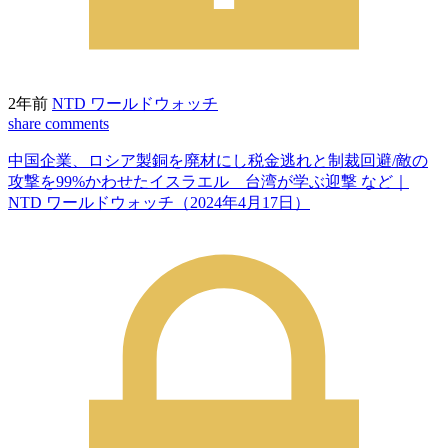
2年前
NTD ワールドウォッチ
share
comments
中国企業、ロシア製銅を廃材にし税金逃れと制裁回避/敵の
攻撃を99%かわせたイスラエル 台湾が学ぶ迎撃 など｜
NTD ワールドウォッチ（2024年4月17日）