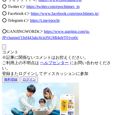
⭕️ Twitter 👉
https://twitter.com/epochtimes_jp
⭕️ Facebook 👉
https://www.facebook.com/epochtimes.jp/
⭕️ Telegram 👉
https://t.me/epocht
⭕️GANJINGWORD👉
https://www.ganjing.com/ja-
JP/channel/1fnf443akc6ctzfSGMl4nIrT01vp0c
コメント
※記事に関係ないコメントはお控えください。
ご利用上の不明点は
ヘルプセンター
にお問い合わせくださ
い。
登録またログインしてディスカッションに参加
無料登録
ログイン