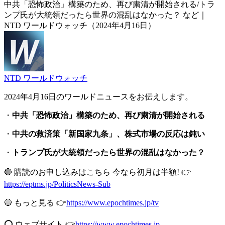
中共「恐怖政治」構築のため、再び粛清が開始される/トラ
ンプ氏が大統領だったら世界の混乱はなかった？ など｜
NTD ワールドウォッチ（2024年4月16日）
NTD ワールドウォッチ
2024年4月16日のワールドニュースをお伝えします。
・
中共「恐怖政治」構築のため、再び粛清が開始される
・
中共の救済策「新国家九条」、株式市場の反応は鈍い
・
トランプ氏が大統領だったら世界の混乱はなかった？
🔴 購読のお申し込みはこちら 今なら初月は半額! 👉
https://eptms.jp/PoliticsNews-Sub
🔵 もっと見る 👉
https://www.epochtimes.jp/tv
⭕️ ウェブサイト 👉
https://www.epochtimes.jp​​