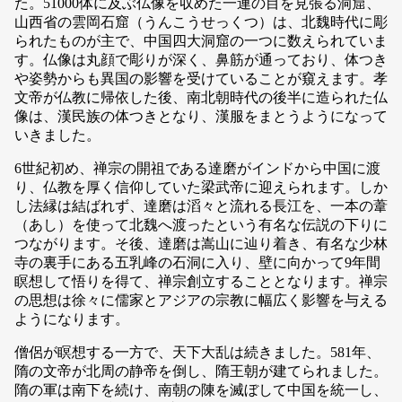
た。51000体に及ぶ仏像を収めた一連の目を見張る洞窟、
山西省の雲岡石窟（うんこうせっくつ）は、北魏時代に彫
られたものが主で、中国四大洞窟の一つに数えられていま
す。仏像は丸顔で彫りが深く、鼻筋が通っており、体つき
や姿勢からも異国の影響を受けていることが窺えます。孝
文帝が仏教に帰依した後、南北朝時代の後半に造られた仏
像は、漢民族の体つきとなり、漢服をまとうようになって
いきました。
6世紀初め、禅宗の開祖である達磨がインドから中国に渡
り、仏教を厚く信仰していた梁武帝に迎えられます。しか
し法縁は結ばれず、達磨は滔々と流れる長江を、一本の葦
（あし）を使って北魏へ渡ったという有名な伝説の下りに
つながります。そ後、達磨は嵩山に辿り着き、有名な少林
寺の裏手にある五乳峰の石洞に入り、壁に向かって9年間
瞑想して悟りを得て、禅宗創立することとなります。禅宗
の思想は徐々に儒家とアジアの宗教に幅広く影響を与える
ようになります。
僧侶が瞑想する一方で、天下大乱は続きました。581年、
隋の文帝が北周の静帝を倒し、隋王朝が建てられました。
隋の軍は南下を続け、南朝の陳を滅ぼして中国を統一し、