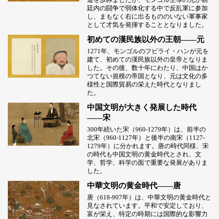
廷内の闘争で弱体化する中で反乱軍に参加
し、まもなく右に出るもののいない軍事家
として才気を発揮することとなりました。
初めての漢民族以外の王朝――元
1271年、モンゴルのフビライ・ハンが元を
建て、初めての漢民族以外の皇帝となりま
した。その後、数十年にわたり、中国はか
つてない規模の帝国となり、元は文化の多
様性と国際貿易の栄えた時代となりまし
た。
中国文明が大きく発展した時代
――宋
300年続いた宋（960-1279年）は、前半の
北宋（960-1127年）と後半の南宋（1127-
1279年）に分かれます。唐の時代同様、宋
の時代も中国文明の黄金時代とされ、文
学、哲学、科学の面で重要な発展がありま
した。
中華文明の黄金時代――唐
唐（618-907年）は、中華文明の黄金時代と
見なされています。平和で安定しており、
富が栄え、特定の時期には国際的な影響力