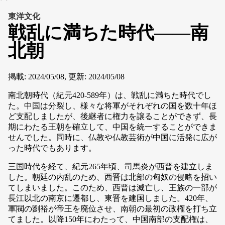
東洋文化
戦乱に満ちた時代――南
北朝
掲載:
2024/05/08
,
更新:
2024/05/08
南北朝時代（紀元420-589年）は、戦乱に満ちた時代でし
た。中国は分裂し、様々な将軍がそれぞれの国を数十年ほ
ど支配しましたが、後継者に権力を譲ることができず、長
期にわたる王朝を確立して、中国を統一することができま
せんでした。同時に、仏教や仏教芸術が中国に活発に広が
った時代でもあります。
三国時代を経て、紀元265年頃、司馬炎が西晋を建立しま
した。朝廷の内乱のため、西晋は北部の匈奴の侵略を招い
てしまいました。このため、西晋は滅亡し、王族の一部が
長江以北の南京に遷都し、東晋を建国しました。420年、
軍閥の劉裕が帝王を廃位させ、南朝の最初の政権を打ち立
てました。以降150年にわたって、中国南部の支配権は、