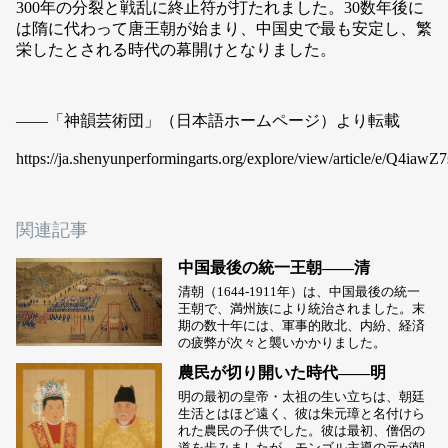
300年の分裂と戦乱に終止符が打たれました。30数年後に
は隋に代わって唐王朝が始まり、中国史で最も安定し、繁
栄したとされる時代の幕開けとなりました。
――「神韻芸術団」（日本語ホームページ）より転載
https://ja.shenyunperformingarts.org/explore/view/article/e/Q4iawZ
関連記事
中国最後の統一王朝――清
清朝（1644-1911年）は、中国最後の統一
王朝で、満州族により統治されました。末
期の数十年には、軍事的敗北、内紛、経済
の疲弊が次々と襲いかかりました。
農民が切り開いた時代――明
明の最初の皇帝・太祖の生い立ちは、朝廷
生活とはほど遠く、彼は朱元璋と名付けら
れた農民の子供でした。彼は最初、僧侶の
道を歩みましたが、モンゴル主導の元が朝