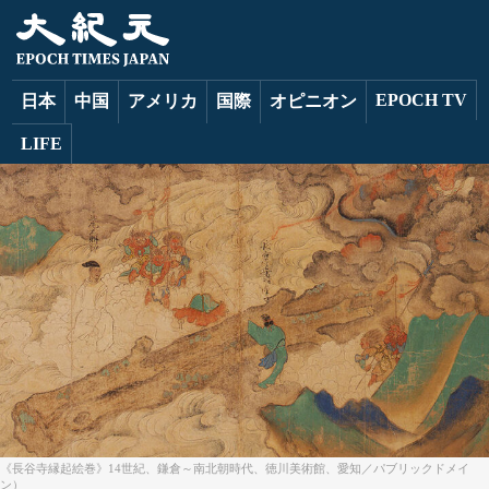
EPOCH TV
日本
中国
アメリカ
国際
オピニオン
LIFE
《長谷寺縁起絵巻》14世紀、鎌倉～南北朝時代、徳川美術館、愛知／パブリックドメイ
ン）