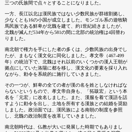
三つの氏族間で点々とすることになりました。
一方、長江以北は漢民族ではない少数民族が群雄割拠し、
少なくとも16の小国が成立しました。モンゴル系の遊牧騎
馬民族である鮮卑が北魏を建て、約1世紀続きましたが、
北魏が滅んだ534年から581の間に北部の統治権は4回替わ
りました。
南北朝で権力を手にした者の多くは、少数民族の出身でし
たが、まもなく漢文化に同化しました。孝文帝（467-499
年）の統治下で、北魏はそれ以前のいくつかの漢人王朝が
拠点にしていた洛陽に都を移し、漢文化の要素を採り入れ
ながら、勅令を系統的に施行していきました。
その一つが、鮮卑の全ての者が漢の名を姓としなければな
らないというもので、孝文帝自身も、「拓跋宏」という本
名を「元宏」に改名しました。また、漢服を着て漢語を話
すように勅令を出し、土地を所有する漢族との結婚を奨励
しました。政治面では、漢民族による南朝の制度を参照
し、北魏の政治制度を改革していきました。
南北朝時代は、仏教が大いに発展した時期でもありまし