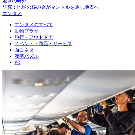
驚きの研究
研究：地球の核の金がマントルを通じ地表へ
エンタメ
エンタメのすべて
動物プラザ
旅行・アウトドア
イベント・商品・サービス
面白ネタ
漢字パズル
PR