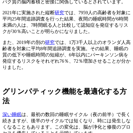
パク質の脳内蓄積と密接に関係しているとされています。
2021年に実施された縦断
研究
では、7959人の高齢者を対象に
平均25年間追跡調査を行った結果、夜間の睡眠時間が6時間
未満の人は、7時間眠る人と比較して認知症を発症するリス
クが30％高いことが明らかになりました。
また、2019年の別の
研究
では、1万3千人以上のオランダ人高
齢者を対象に平均8年間追跡調査を実施。その結果、睡眠の
質の低下や睡眠時間の短縮が、6年以内にパーキンソン病を
発症するリスクをそれぞれ76％、72％増加させることが分か
りました。
グリンパティック機能を最適化する方
法
深い睡眠
は、最初の数回の睡眠サイクル（夜の前半）で長く
続きますが、後半のサイクルでは短くなり、時には発生しな
くなることもあります。この変化は、脳が浄化と修復のプロ