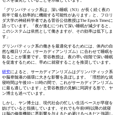
セスを優先していることを示唆しています。
「グリンパティック系は、深い睡眠（N3）が長く続く夜の
前半で最も効率的に機能する可能性があります」と、フロリ
ダ大学の神経科学者である菅谷公信教授はThe Epoch Timesに
語っています。「夜が進むにつれて深い睡眠が減少すると、
このシステムは依然として働きますが、その効率は低下しま
す」
グリンパティック系の働きを最適化するためには、体内の自
然な概日リズム（サーカディアンリズム）に合わせて睡眠を
取ることが重要です。菅谷教授は、夜の早い段階で深い睡眠
を促進するために、早めに就寝することを推奨しています。
研究
によると、サーカディアンリズムはグリンパティック系
や脳脊髄液の循環に大きな影響を及ぼします。「理想的な就
寝時間は午後10～11時の間で、これがサーカディアンリズム
に最も適しています」と菅谷教授の見解に同調する形で、ヤ
ン博士も述べています。
しかし、ヤン博士は、現代社会の忙しい生活ペースが早寝を
妨げていると指摘しています。それでも午前0時以降の就寝
は脳の修復機能に悪影響を与えるため避けるべきだと強調し