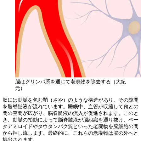
脳はグリンパ系を通じて老廃物を除去する（大紀
元）
脳には動脈を包む鞘（さや）のような構造があり、その隙間
を脳脊髄液が流れています。睡眠中、血管が収縮して鞘との
間の空間が広がり、脳脊髄液の流入が促進されます。このと
き、動脈の拍動によって脳脊髄液が脳組織を通り抜け、ベー
タアミロイドやタウタンパク質といった老廃物を脳細胞の間
から押し流します。最終的に、これらの老廃物は脳の外へと
排出されます。