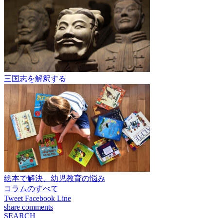
三国志を解釈する
絵本で解決、幼児教育の悩み
コラムのすべて
Tweet
Facebook
Line
share
comments
SEARCH