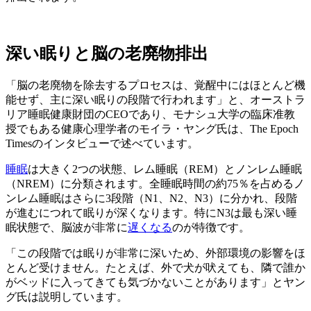
深い眠りと脳の老廃物排出
「脳の老廃物を除去するプロセスは、覚醒中にはほとんど機
能せず、主に深い眠りの段階で行われます」と、オーストラ
リア睡眠健康財団のCEOであり、モナシュ大学の臨床准教
授でもある健康心理学者のモイラ・ヤング氏は、The Epoch
Timesのインタビューで述べています。
睡眠
は大きく2つの状態、レム睡眠（REM）とノンレム睡眠
（NREM）に分類されます。全睡眠時間の約75％を占めるノ
ンレム睡眠はさらに3段階（N1、N2、N3）に分かれ、段階
が進むにつれて眠りが深くなります。特にN3は最も深い睡
眠状態で、脳波が非常に
遅くなる
のが特徴です。
「この段階では眠りが非常に深いため、外部環境の影響をほ
とんど受けません。たとえば、外で犬が吠えても、隣で誰か
がベッドに入ってきても気づかないことがあります」とヤン
グ氏は説明しています。