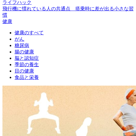
ライフハック
飛行機に慣れている人の共通点 搭乗時に差が出る小さな習
慣
健康
健康のすべて
がん
糖尿病
腸の健康
脳と認知症
季節の養生
目の健康
食品と栄養