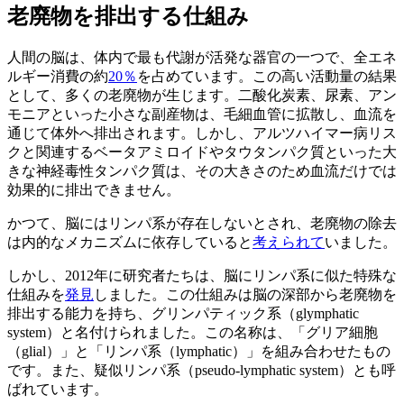
老廃物を排出する仕組み
人間の脳は、体内で最も代謝が活発な器官の一つで、全エネ
ルギー消費の約
20％
を占めています。この高い活動量の結果
として、多くの老廃物が生じます。二酸化炭素、尿素、アン
モニアといった小さな副産物は、毛細血管に拡散し、血流を
通じて体外へ排出されます。しかし、アルツハイマー病リス
クと関連するベータアミロイドやタウタンパク質といった大
きな神経毒性タンパク質は、その大きさのため血流だけでは
効果的に排出できません。
かつて、脳にはリンパ系が存在しないとされ、老廃物の除去
は内的なメカニズムに依存していると
考えられて
いました。
しかし、2012年に研究者たちは、脳にリンパ系に似た特殊な
仕組みを
発見
しました。この仕組みは脳の深部から老廃物を
排出する能力を持ち、グリンパティック系（glymphatic
system）と名付けられました。この名称は、「グリア細胞
（glial）」と「リンパ系（lymphatic）」を組み合わせたもの
です。また、疑似リンパ系（pseudo-lymphatic system）とも呼
ばれています。