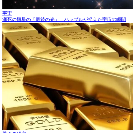
宇宙
瀕死の恒星の「最後の光」 ハッブルが捉えた宇宙の瞬間