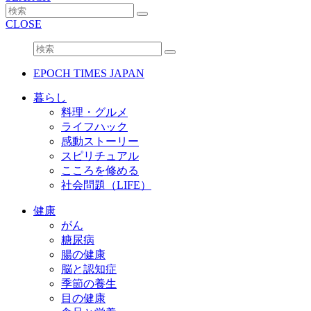
CLOSE
EPOCH TIMES JAPAN
暮らし
料理・グルメ
ライフハック
感動ストーリー
スピリチュアル
こころを修める
社会問題（LIFE）
健康
がん
糖尿病
腸の健康
脳と認知症
季節の養生
目の健康