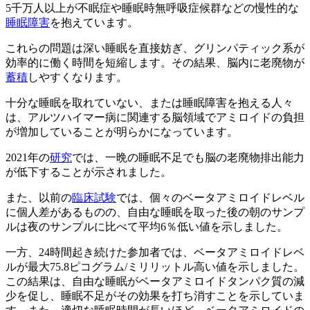
5千万人以上が不眠症や睡眠時無呼吸症候群などの慢性的な
睡眠障害
を抱えています。
これらの問題は深い睡眠を直接妨ぎ、グリンパティック系が
効率的に働く時間を短縮します。その結果、脳内に老廃物が
蓄積
しやすくなります。
十分な睡眠を取れていない、または睡眠障害を抱える人々
は、アルツハイマー病に関連する脳領域でアミロイドの負担
が増加していることが明らかになっています。
2021年の
研究
では、一晩の睡眠不足でも脳の老廃物排出能力
が低下することが示されました。
また、以前の
臨床試験
では、個々のベータアミロイドレベル
に個人差があるものの、自由な睡眠を取った後の朝のサンプ
ルは夜のサンプルに比べて平均6％低い値を示しました。
一方、24時間起き続けた参加者では、ベータアミロイドレベ
ルが最大75.8ピコグラム/ミリリットル高い値を示しました。
この結果は、自由な睡眠がベータアミロイドタンパク質の減
少を促し、睡眠不足がその効果を打ち消すことを示していま