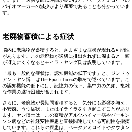
す。また、適切な睡眠時間が長いほど、ベータアミロイドの
バイオマーカーの減少がより顕著であることも分かっていま
す。
老廃物蓄積による症状
脳内に老廃物が蓄積すると、さまざまな症状が現れる可能性
があります。この老廃物が適切に排出されずに溜まると、頭
が冴えにくくなるとモイラ・ヤング氏は説明しています。
「最も一般的な症状は、認知機能の低下です」と、ジンドゥ
アン・ヤン博士はThe Epoch Timesの取材で述べています。こ
の認知機能の低下には、記憶力の低下、集中力の欠如、複雑
な作業の遂行困難が含まれます。
さらに、老廃物が長期間蓄積すると、気分にも影響を与え、
不安感、うつ症状、またはイライラを引き起こすことがあり
ます。ヤン博士は、この蓄積がアルツハイマー病やパーキン
ソン病などの神経変性疾患と直接関連している可能性を指摘
しています。これらの疾患は、ベータアミロイドやタウタン