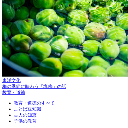
東洋文化
梅の季節に味わう「塩梅」の話
教育・道徳
教育・道徳のすべて
ことば豆知識
古人の知恵
子供の教育