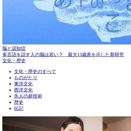
脳と認知症
多言語を話す人の脳は若い？ 最大13歳差を示した新研究
文化・歴史
文化・歴史のすべて
ものがたり
東洋文化
西洋文化
先人の超技術
歴史
伝記