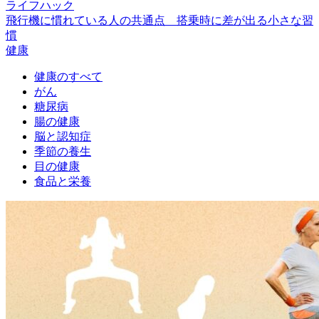
ライフハック
飛行機に慣れている人の共通点 搭乗時に差が出る小さな習
慣
健康
健康のすべて
がん
糖尿病
腸の健康
脳と認知症
季節の養生
目の健康
食品と栄養