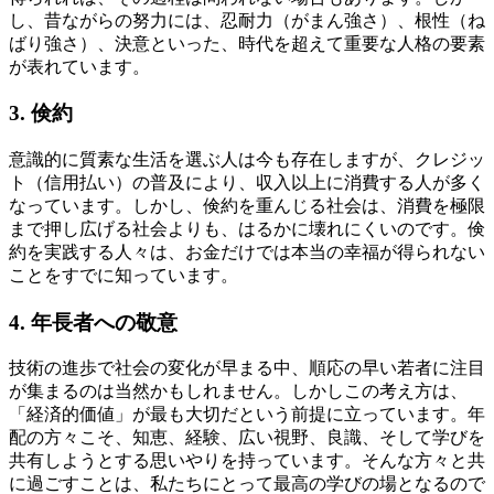
し、昔ながらの努力には、忍耐力（がまん強さ）、根性（ね
ばり強さ）、決意といった、時代を超えて重要な人格の要素
が表れています。
3. 倹約
意識的に質素な生活を選ぶ人は今も存在しますが、クレジッ
ト（信用払い）の普及により、収入以上に消費する人が多く
なっています。しかし、倹約を重んじる社会は、消費を極限
まで押し広げる社会よりも、はるかに壊れにくいのです。倹
約を実践する人々は、お金だけでは本当の幸福が得られない
ことをすでに知っています。
4. 年長者への敬意
技術の進歩で社会の変化が早まる中、順応の早い若者に注目
が集まるのは当然かもしれません。しかしこの考え方は、
「経済的価値」が最も大切だという前提に立っています。年
配の方々こそ、知恵、経験、広い視野、良識、そして学びを
共有しようとする思いやりを持っています。そんな方々と共
に過ごすことは、私たちにとって最高の学びの場となるので