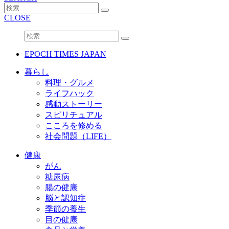
CLOSE
EPOCH TIMES JAPAN
暮らし
料理・グルメ
ライフハック
感動ストーリー
スピリチュアル
こころを修める
社会問題（LIFE）
健康
がん
糖尿病
腸の健康
脳と認知症
季節の養生
目の健康