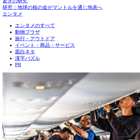
驚きの研究
研究：地球の核の金がマントルを通じ地表へ
エンタメ
エンタメのすべて
動物プラザ
旅行・アウトドア
イベント・商品・サービス
面白ネタ
漢字パズル
PR