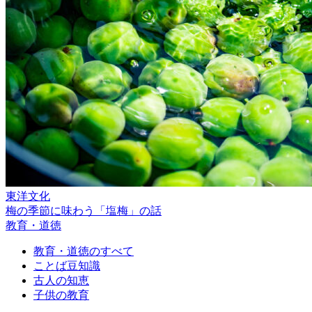
東洋文化
梅の季節に味わう「塩梅」の話
教育・道徳
教育・道徳のすべて
ことば豆知識
古人の知恵
子供の教育