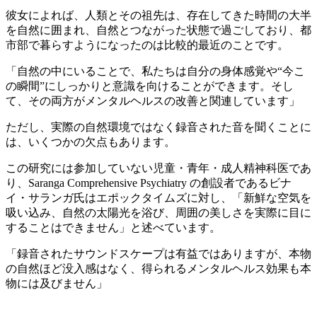
彼女によれば、人類とその祖先は、存在してきた時間の大半
を自然に囲まれ、自然とつながった状態で過ごしており、都
市部で暮らすようになったのは比較的最近のことです。
「自然の中にいることで、私たちは自分の身体感覚や“今こ
の瞬間”にしっかりと意識を向けることができます。そし
て、その両方がメンタルヘルスの改善と関連しています」
ただし、実際の自然環境ではなく録音された音を聞くことに
は、いくつかの欠点もあります。
この研究には参加していない児童・青年・成人精神科医であ
り、Saranga Comprehensive Psychiatry の創設者であるビナ
イ・サランガ氏はエポックタイムズに対し、「新鮮な空気を
吸い込み、自然の太陽光を浴び、周囲の美しさを実際に目に
することはできません」と述べています。
「録音されたサウンドスケープは有益ではありますが、本物
の自然ほど没入感はなく、得られるメンタルヘルス効果も本
物には及びません」