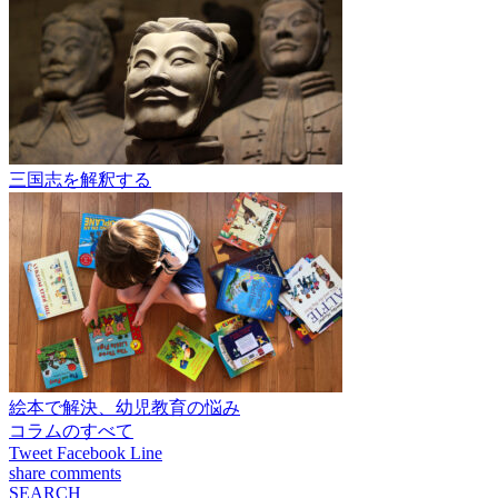
三国志を解釈する
絵本で解決、幼児教育の悩み
コラムのすべて
Tweet
Facebook
Line
share
comments
SEARCH