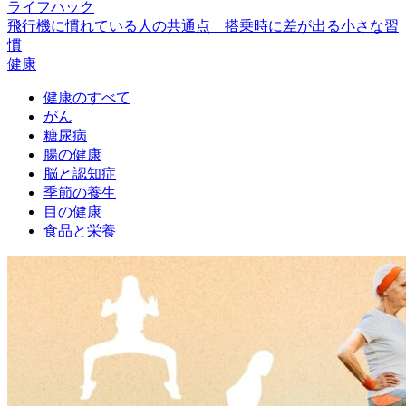
ライフハック
飛行機に慣れている人の共通点 搭乗時に差が出る小さな習
慣
健康
健康のすべて
がん
糖尿病
腸の健康
脳と認知症
季節の養生
目の健康
食品と栄養