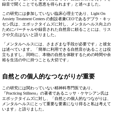
録音で聞くことでも恩恵を得られます」と述べました。
この研究には参加していない臨床心理士であり、Light On
Anxiety Treatment Centers の創設者兼CEOであるデブラ・キッ
セン氏は、エポックタイムズに対し、メンタルヘルス向上の
ためにバーチャルや録音された自然音に頼ることには、リス
クや欠点はないと語りました。
「メンタルヘルスには、さまざまな手段が必要です」と彼女
は述べています。「簡単に利用できる自然音があることは役
立ちますし、同時に、本物の自然を体験するための時間や余
裕を生活の中に持つことも大切です」
自然との個人的なつながりが重要
この研究には関わっていない精神科専門医であり、
『Practicing Stillness』の著者であるニッサ・ケヤシアン氏は
エポックタイムズに対し、「自然との個人的なつながりは、
メンタルヘルスにとって重要な要素になり得ると私は考えて
います」と語りました。