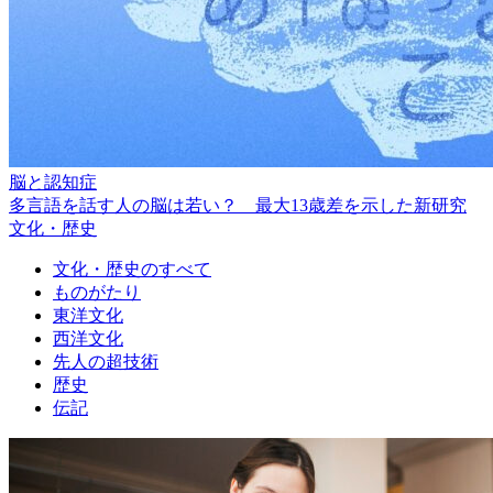
脳と認知症
多言語を話す人の脳は若い？ 最大13歳差を示した新研究
文化・歴史
文化・歴史のすべて
ものがたり
東洋文化
西洋文化
先人の超技術
歴史
伝記