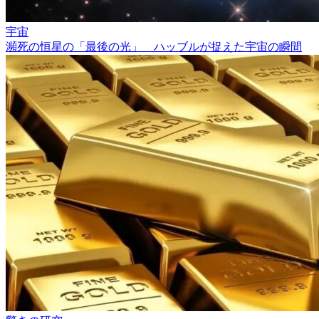
宇宙
瀕死の恒星の「最後の光」 ハッブルが捉えた宇宙の瞬間