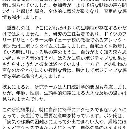
音に限られていました。参加者が「より多様な動物の声を聞
いた」と感じた場合、全体的に気分が良くなり、否定的な感
情も減少しました。
「重要なのは、そこにどれだけ多くの生物種が存在するかだ
けではありません」と、研究の主任著者であり、ドイツのフ
リードリヒ・シラー大学イェーナ校の教授であるアレッタ・
ボン氏はエポックタイムズに語りました。自宅近くを散歩し
ている時に耳にする鳥の声のように、自分がよく知る森を思
い起こさせる音のほうが、はるかに強いポジティブな効果を
もたらすようだと彼女は述べています。一方で、どの動物の
声なのか分かりにくい複雑な音は、時としてポジティブな感
情を弱める場合もありました。
彼女によると、研究チームは人口統計学的要因も考慮しまし
たが、年齢、性別、生態学的知識による大きな反応の違いは
見られませんでした。
この研究結果は、特に自然に簡単にアクセスできない人々に
とって、実生活でも重要な意味を持っています。ボン氏は、
「病気や移動の困難さによって外出できない人や、緑地にほ
とんどアクセスできない人にとって、自然の鳥のさえずりを