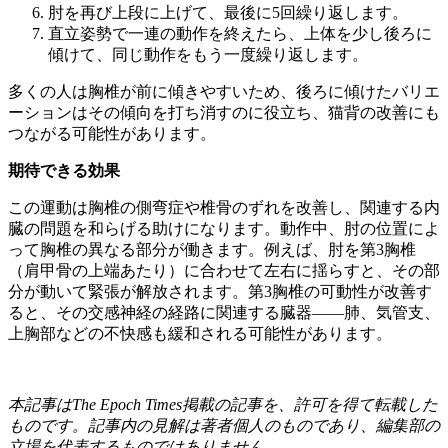
肘を再び上段に上げて、最後に5回繰り返します。
直立姿勢で一連の動作を終えたら、上体を少し後ろに
傾けて、同じ動作をもう一度繰り返します。
多くの人は胸椎が前に傾きやすいため、後ろに傾けたバリエ
ーションはその傾向を打ち消すのに役立ち、猫背の改善にも
つながる可能性があります。
期待できる効果
この運動は胸椎の側弯症や椎骨のずれを改善し、関連する内
臓の問題を和らげる助けになります。動作中、肘の位置によ
って胸椎の異なる部分が働きます。例えば、肘を第3胸椎
（肩甲骨の上端あたり）に合わせて左右に揺らすと、その部
分が動いて緊張が解放されます。第3胸椎の可動性が改善す
ると、その交感神経の経路に関連する臓器——肺、気管支、
上胸部などの不快感も緩和される可能性があります。
本記事はThe Epoch Times掲載の記事を、許可を得て転載した
ものです。記事内の見解は著者個人のものであり、編集部の
立場を代表するものではありません。