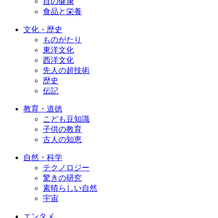
目の健康
食品と栄養
文化・歴史
ものがたり
東洋文化
西洋文化
先人の超技術
歴史
伝記
教育・道徳
こども豆知識
子供の教育
古人の知恵
自然・科学
テクノロジー
驚きの研究
素晴らしい自然
宇宙
エンタメ