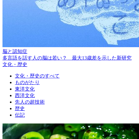
脳と認知症
多言語を話す人の脳は若い？ 最大13歳差を示した新研究
文化・歴史
文化・歴史のすべて
ものがたり
東洋文化
西洋文化
先人の超技術
歴史
伝記