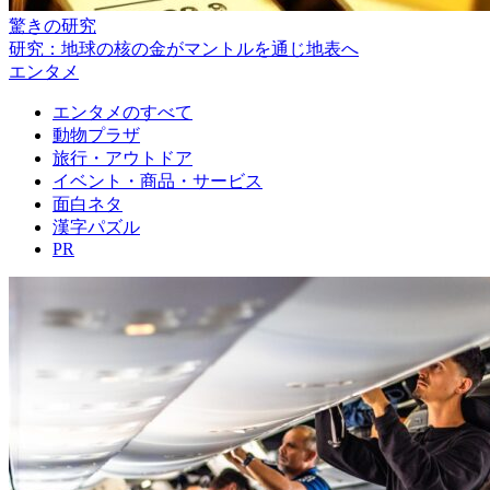
驚きの研究
研究：地球の核の金がマントルを通じ地表へ
エンタメ
エンタメのすべて
動物プラザ
旅行・アウトドア
イベント・商品・サービス
面白ネタ
漢字パズル
PR