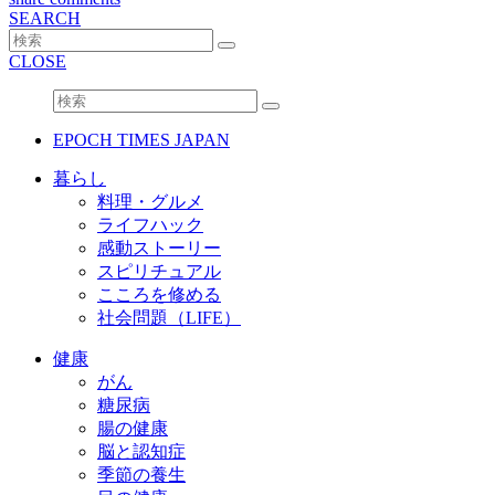
SEARCH
CLOSE
EPOCH TIMES JAPAN
暮らし
料理・グルメ
ライフハック
感動ストーリー
スピリチュアル
こころを修める
社会問題（LIFE）
健康
がん
糖尿病
腸の健康
脳と認知症
季節の養生