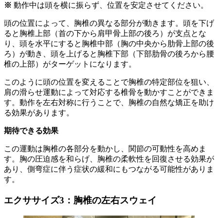
※
動作中は頭を横に振らず、位置を安定させてください。
頭の位置によって、胸椎の異なる部分が動きます。頭を下げ
ると胸椎上部（首の下から肩甲骨上部の後ろ）が支点とな
り、頭を水平にすると胸椎中部（胸の中央から肋骨上部の後
ろ）が動き、頭を上げると胸椎下部（下部肋骨の後ろから腰
椎の上部）がターゲットになります。
このように頭の位置を変えることで胸椎の特定部位を狙い、
肩の滑らせ運動によって対応する椎骨を動かすことができま
す。動作を左右対称に行うことで、胸椎の自然な矯正を助け
る効果があります。
期待できる効果
この運動は胸椎の各部分を動かし、関節の可動性を高めま
す。胸の圧迫感を和らげ、胸椎の柔軟性を回復させる効果が
あり、側弯症に伴う症状の緩和にもつながる可能性がありま
す。
エクササイズ3：胸椎の左右スウェイ