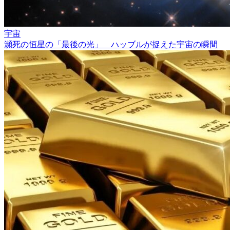
宇宙
瀕死の恒星の「最後の光」 ハッブルが捉えた宇宙の瞬間