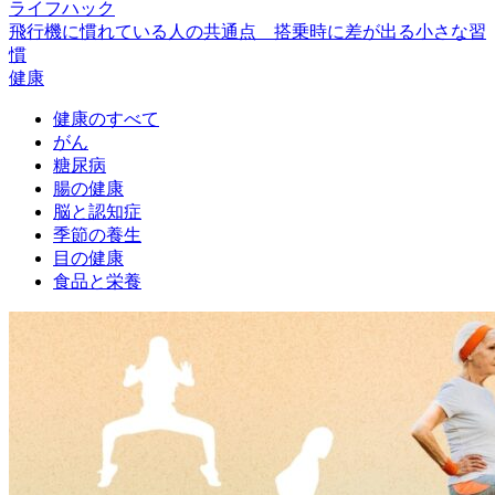
ライフハック
飛行機に慣れている人の共通点 搭乗時に差が出る小さな習
慣
健康
健康のすべて
がん
糖尿病
腸の健康
脳と認知症
季節の養生
目の健康
食品と栄養