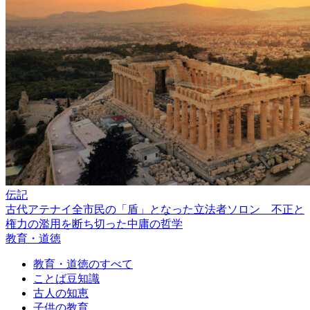
伝記
古代アテナイ全市民の「盾」となった立法者ソロン 不正と
権力の濫用を断ち切った中庸の哲学
教育・道徳
教育・道徳のすべて
ことば豆知識
古人の知恵
子供の教育