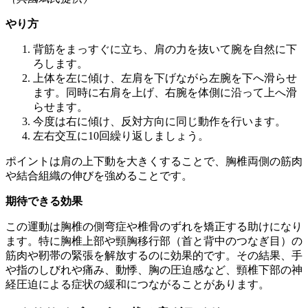
やり方
背筋をまっすぐに立ち、肩の力を抜いて腕を自然に下
ろします。
上体を左に傾け、左肩を下げながら左腕を下へ滑らせ
ます。同時に右肩を上げ、右腕を体側に沿って上へ滑
らせます。
今度は右に傾け、反対方向に同じ動作を行います。
左右交互に10回繰り返しましょう。
ポイントは肩の上下動を大きくすることで、胸椎両側の筋肉
や結合組織の伸びを強めることです。
期待できる効果
この運動は胸椎の側弯症や椎骨のずれを矯正する助けになり
ます。特に胸椎上部や頸胸移行部（首と背中のつなぎ目）の
筋肉や靭帯の緊張を解放するのに効果的です。その結果、手
や指のしびれや痛み、動悸、胸の圧迫感など、頸椎下部の神
経圧迫による症状の緩和につながることがあります。