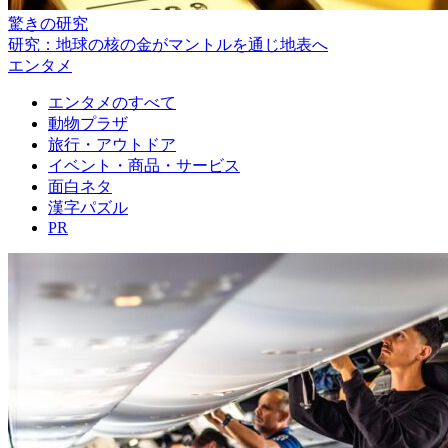
驚きの研究
研究：地球の核の金がマントルを通じ地表へ
エンタメ
エンタメのすべて
動物プラザ
旅行・アウトドア
イベント・商品・サービス
面白ネタ
漢字パズル
PR