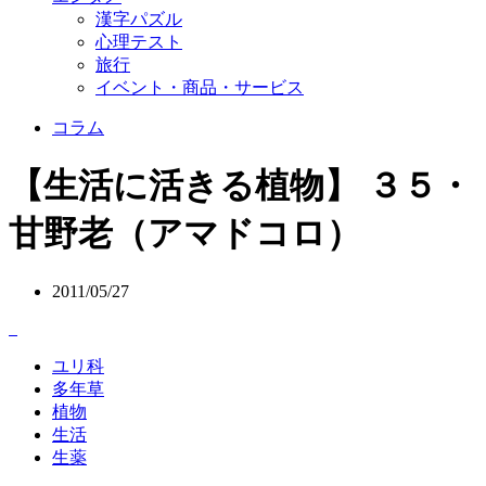
漢字パズル
心理テスト
旅行
イベント・商品・サービス
コラム
【生活に活きる植物】 ３５・
甘野老（アマドコロ）
2011/05/27
ユリ科
多年草
植物
生活
生薬