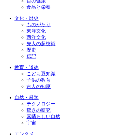
目の健康
食品と栄養
文化・歴史
ものがたり
東洋文化
西洋文化
先人の超技術
歴史
伝記
教育・道徳
こども豆知識
子供の教育
古人の知恵
自然・科学
テクノロジー
驚きの研究
素晴らしい自然
宇宙
エンタメ