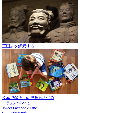
三国志を解釈する
絵本で解決、幼児教育の悩み
コラムのすべて
Tweet
Facebook
Line
share
comments