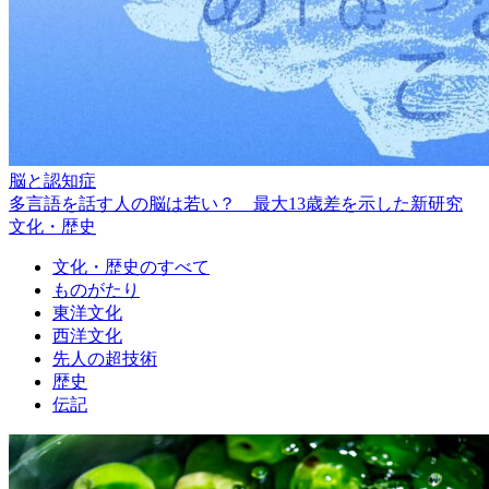
脳と認知症
多言語を話す人の脳は若い？ 最大13歳差を示した新研究
文化・歴史
文化・歴史のすべて
ものがたり
東洋文化
西洋文化
先人の超技術
歴史
伝記