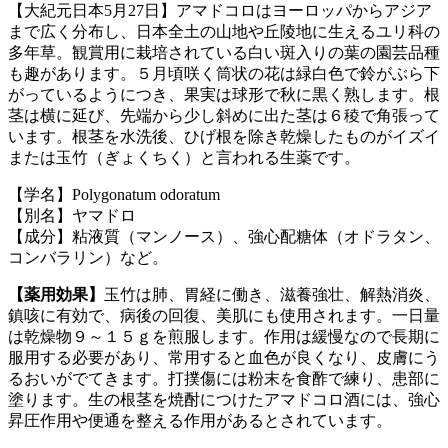
【大紀元日本5月27日】アマドコロはヨーロッパからアジア
まで広く分布し、日本全土の山地や丘陵地に生えるユリ科の
多年草。観賞用に栽培されている白い斑入りの葉の園芸品種
も趣があります。５月頃咲く筒状の花は緑白色で鈴がぶら下
がっているようにつき、果実は球形で秋に黒く熟します。根
茎は横に延び、先端から少し斜めに出た茎は６稜で角張って
います。根茎を水洗後、ひげ根を除き乾燥したものがイズイ
または玉竹（ぎょくちく）と言われる生薬です。
【学名】Polygonatum odoratum
【別名】ヤマドロ
【成分】粘液質（マンノース）、強心配糖体（オドラタン、
コンバラリン）など。
【薬用効果】
玉竹は肺、胃経に働き、滋養強壮、解熱消炎、
鎮咳に有効で、病後の回復、美肌にも使用されます。一日量
は乾燥物９～１５ｇを煎服します。作用は緩慢なので長期に
服用する必要があり、常用すると血色が良くなり、皮膚にう
るおいがでてきます。打撲傷には粉末を食酢で練り、患部に
塗ります。生の根茎を焼酎につけたアマドコロ酒には、強心
昇圧作用や便通を整える作用があるとされています。