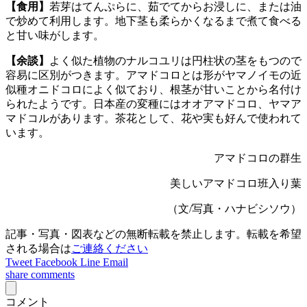
【食用】
若芽はてんぷらに、茹でてからお浸しに、または油
で炒めて利用します。地下茎も柔らかくなるまで煮て食べる
と甘い味がします。
【余談】
よく似た植物のナルコユリは円柱状の茎をもつので
容易に区別がつきます。アマドコロとは形がヤマノイモの近
似種オニドコロによく似ており、根茎が甘いことから名付け
られたようです。日本産の変種にはオオアマドコロ、ヤマア
マドコルがあります。茶花として、花や実も好んで使われて
います。
アマドコロの群生
美しいアマドコロ班入り葉
（文/写真・ハナビシソウ）
記事・写真・図表などの無断転載を禁止します。転載を希望
される場合は
ご連絡ください
Tweet
Facebook
Line
Email
share
comments
コメント