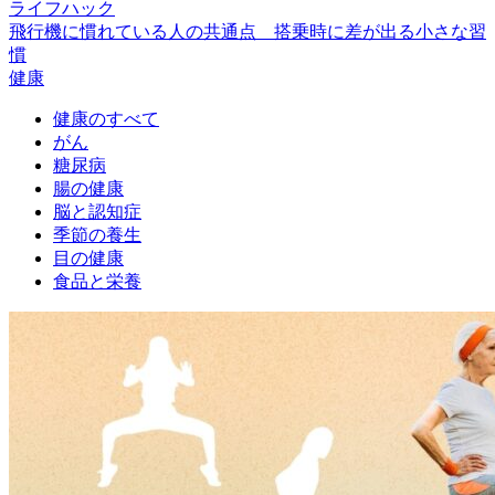
ライフハック
飛行機に慣れている人の共通点 搭乗時に差が出る小さな習
慣
健康
健康のすべて
がん
糖尿病
腸の健康
脳と認知症
季節の養生
目の健康
食品と栄養