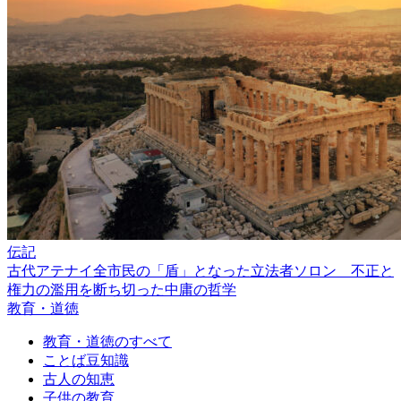
伝記
古代アテナイ全市民の「盾」となった立法者ソロン 不正と
権力の濫用を断ち切った中庸の哲学
教育・道徳
教育・道徳のすべて
ことば豆知識
古人の知恵
子供の教育