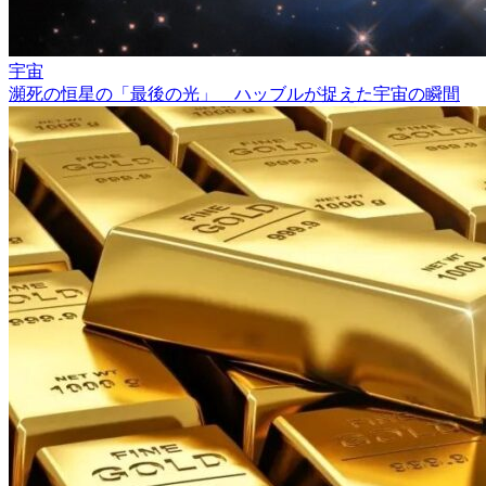
宇宙
瀕死の恒星の「最後の光」 ハッブルが捉えた宇宙の瞬間