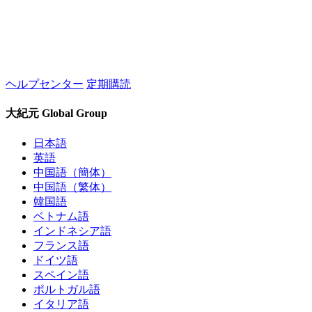
ヘルプセンター
定期購読
大紀元 Global Group
日本語
英語
中国語（簡体）
中国語（繁体）
韓国語
ベトナム語
インドネシア語
フランス語
ドイツ語
スペイン語
ポルトガル語
イタリア語