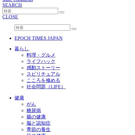
SEARCH
CLOSE
EPOCH TIMES JAPAN
暮らし
料理・グルメ
ライフハック
感動ストーリー
スピリチュアル
こころを修める
社会問題（LIFE）
健康
がん
糖尿病
腸の健康
脳と認知症
季節の養生