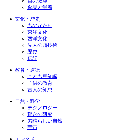
目の健康
食品と栄養
文化・歴史
ものがたり
東洋文化
西洋文化
先人の超技術
歴史
伝記
教育・道徳
こども豆知識
子供の教育
古人の知恵
自然・科学
テクノロジー
驚きの研究
素晴らしい自然
宇宙
エンタメ