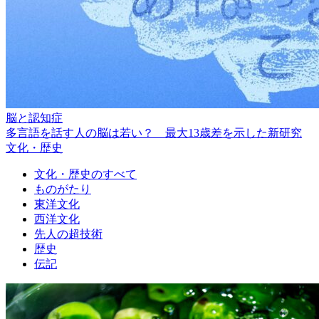
脳と認知症
多言語を話す人の脳は若い？ 最大13歳差を示した新研究
文化・歴史
文化・歴史のすべて
ものがたり
東洋文化
西洋文化
先人の超技術
歴史
伝記