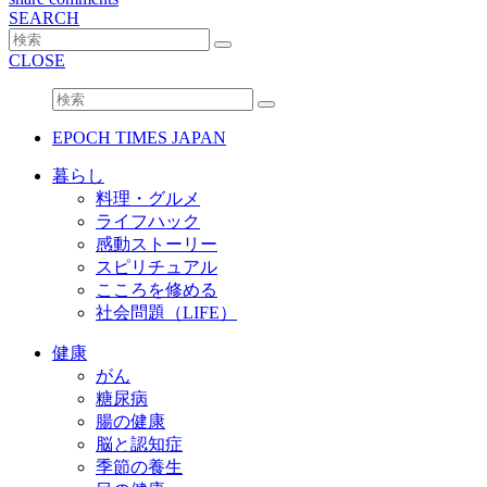
SEARCH
CLOSE
EPOCH TIMES JAPAN
暮らし
料理・グルメ
ライフハック
感動ストーリー
スピリチュアル
こころを修める
社会問題（LIFE）
健康
がん
糖尿病
腸の健康
脳と認知症
季節の養生