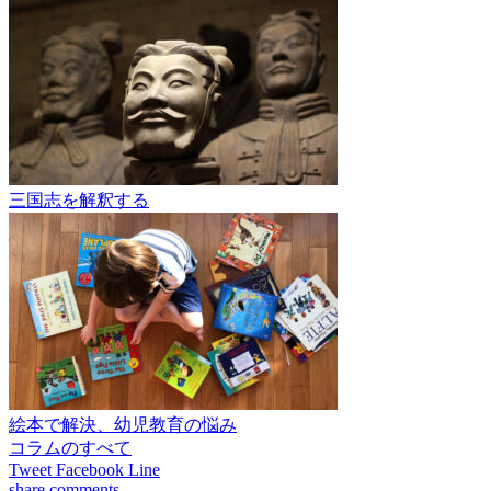
三国志を解釈する
絵本で解決、幼児教育の悩み
コラムのすべて
Tweet
Facebook
Line
share
comments