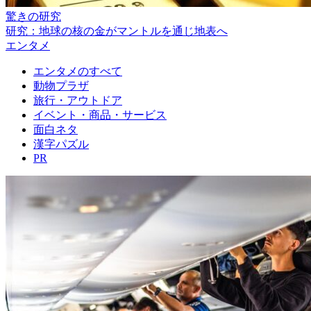
驚きの研究
研究：地球の核の金がマントルを通じ地表へ
エンタメ
エンタメのすべて
動物プラザ
旅行・アウトドア
イベント・商品・サービス
面白ネタ
漢字パズル
PR