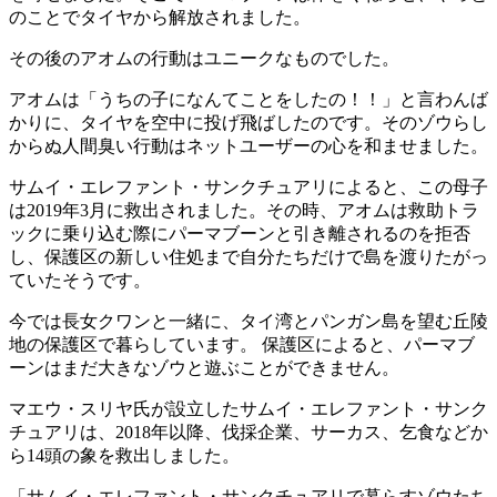
のことでタイヤから解放されました。
その後のアオムの行動はユニークなものでした。
アオムは「うちの子になんてことをしたの！！」と言わんば
かりに、タイヤを空中に投げ飛ばしたのです。そのゾウらし
からぬ人間臭い行動はネットユーザーの心を和ませました。
サムイ・エレファント・サンクチュアリによると、この母子
は2019年3月に救出されました。その時、アオムは救助トラ
ックに乗り込む際にパーマブーンと引き離されるのを拒否
し、保護区の新しい住処まで自分たちだけで島を渡りたがっ
ていたそうです。
今では長女クワンと一緒に、タイ湾とパンガン島を望む丘陵
地の保護区で暮らしています。 保護区によると、パーマブ
ーンはまだ大きなゾウと遊ぶことができません。
マエウ・スリヤ氏が設立したサムイ・エレファント・サンク
チュアリは、2018年以降、伐採企業、サーカス、乞食などか
ら14頭の象を救出しました。
「サムイ・エレファント・サンクチュアリで暮らすゾウたち