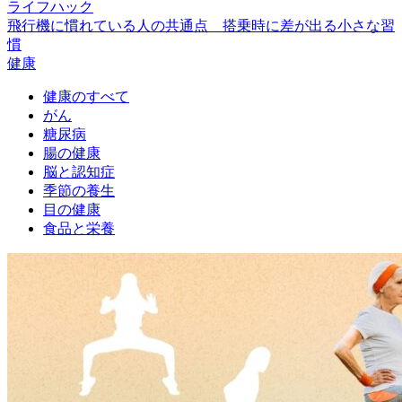
ライフハック
飛行機に慣れている人の共通点 搭乗時に差が出る小さな習
慣
健康
健康のすべて
がん
糖尿病
腸の健康
脳と認知症
季節の養生
目の健康
食品と栄養