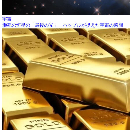
宇宙
瀕死の恒星の「最後の光」 ハッブルが捉えた宇宙の瞬間