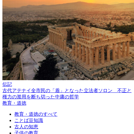
伝記
古代アテナイ全市民の「盾」となった立法者ソロン 不正と
権力の濫用を断ち切った中庸の哲学
教育・道徳
教育・道徳のすべて
ことば豆知識
古人の知恵
子供の教育