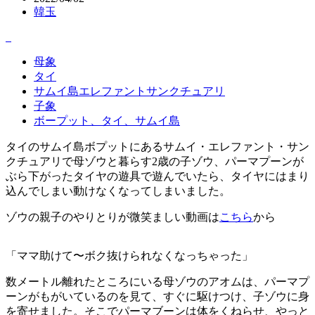
韓玉
母象
タイ
サムイ島エレファントサンクチュアリ
子象
ボープット、タイ、サムイ島
タイのサムイ島ボプットにあるサムイ・エレファント・サン
クチュアリで母ゾウと暮らす2歳の子ゾウ、パーマプーンが
ぶら下がったタイヤの遊具で遊んでいたら、タイヤにはまり
込んでしまい動けなくなってしまいました。
ゾウの親子のやりとりが微笑ましい動画は
こちら
から
「ママ助けて〜ボク抜けられなくなっちゃった」
数メートル離れたところにいる母ゾウのアオムは、パーマプ
ーンがもがいているのを見て、すぐに駆けつけ、子ゾウに身
を寄せました。そこでパーマブーンは体をくねらせ、やっと