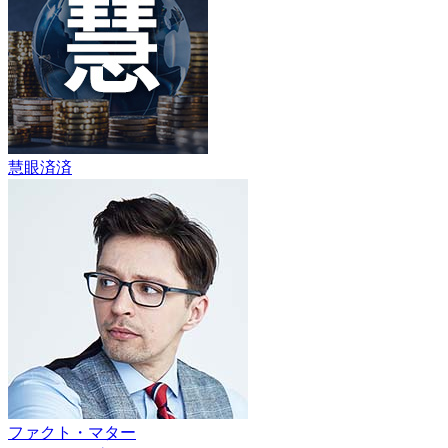
慧眼済済
ファクト・マター