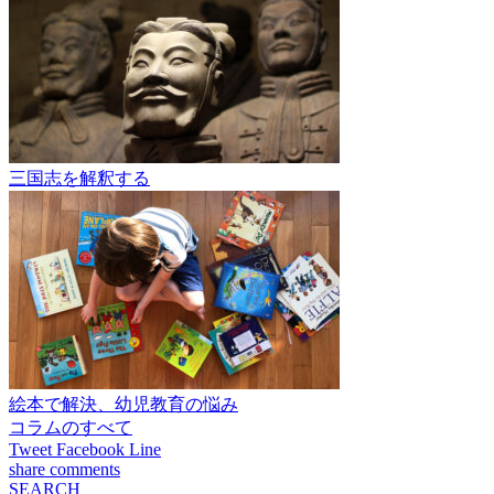
三国志を解釈する
絵本で解決、幼児教育の悩み
コラムのすべて
Tweet
Facebook
Line
share
comments
SEARCH