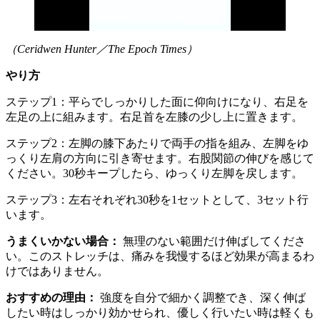
（Ceridwen Hunter／The Epoch Times）
やり方
ステップ1：平らでしっかりした面に仰向けになり、右足を
左足の上に組みます。右足首を左膝の少し上に置きます。
ステップ2：左脚の膝下あたりで両手の指を組み、左脚をゆ
っくり左肩の方向に引き寄せます。右股関節の伸びを感じて
ください。30秒キープしたら、ゆっくり左脚を戻します。
ステップ3：左右それぞれ30秒を1セットとして、3セット行
います。
うまくいかない場合：
無理のない範囲だけ伸ばしてくださ
い。このストレッチは、痛みを我慢するほど効果が高まるわ
けではありません。
おすすめの理由：
強度を自分で細かく調整でき、深く伸ば
したい時はしっかり効かせられ、優しく行いたい時は軽くも