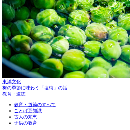
東洋文化
梅の季節に味わう「塩梅」の話
教育・道徳
教育・道徳のすべて
ことば豆知識
古人の知恵
子供の教育