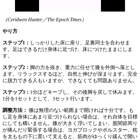
（Ceridwen Hunter／The Epoch Times）
やり方
ステップ1：
しっかりした床に座り、足裏同士を合わせま
す。足はできるだけ身体に近づけ、床につけたままにしま
す。
ステップ2：
脚の力を抜き、重力に任せて膝を外側へ落とし
ます。リラックスするほど、自然と伸びが深まります。完全
に脱力できる人もいますが、できなくても問題ありません。
ステップ3：
1分ほどキープし、その後脚を戻して休みます。
1分を1セットとして、3セット行います。
調整方法：
膝は無理のない範囲まで開ければ十分です。も
し足を身体にあまり近づけられない場合は、それ自体を目標
にしても構いません。膝が大きく浮いてしまい、股関節周り
が痛んだり緊張する場合は、ヨガブロックやボルスター、枕
を太ももの下に置いて支えると、筋肉がゆっくり緩んで開い