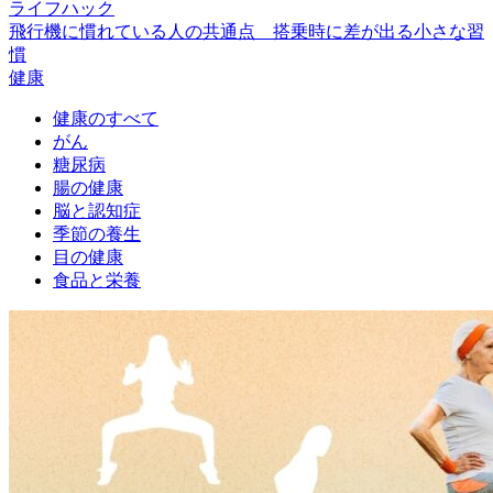
ライフハック
飛行機に慣れている人の共通点 搭乗時に差が出る小さな習
慣
健康
健康のすべて
がん
糖尿病
腸の健康
脳と認知症
季節の養生
目の健康
食品と栄養