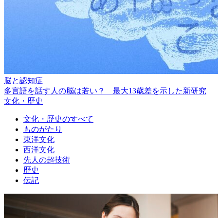
脳と認知症
多言語を話す人の脳は若い？ 最大13歳差を示した新研究
文化・歴史
文化・歴史のすべて
ものがたり
東洋文化
西洋文化
先人の超技術
歴史
伝記