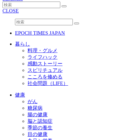
CLOSE
EPOCH TIMES JAPAN
暮らし
料理・グルメ
ライフハック
感動ストーリー
スピリチュアル
こころを修める
社会問題（LIFE）
健康
がん
糖尿病
腸の健康
脳と認知症
季節の養生
目の健康