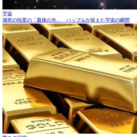
宇宙
瀕死の恒星の「最後の光」 ハッブルが捉えた宇宙の瞬間