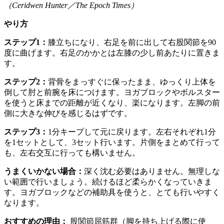
（Ceridwen Hunter／The Epoch Times）
やり方
ステップ1：
膝立ちになり、右足を前に出して右股関節を90
度に曲げます。右足のかかとは左膝の少し前あたりに置きま
す。
ステップ2：
背骨をまっすぐに保ったまま、ゆっくり上体を
倒して肘と前腕を床につけます。ヨガブロックやボルスター
を使うと床までの距離が近くなり、楽になります。左脚の前
側に大きな伸びを感じるはずです。
ステップ3：
1分キープして元に戻ります。左右それぞれ1分
を1セットとして、3セット行います。片側をまとめて行って
も、左右交互に行っても構いません。
うまくいかない場合：
深く沈む必要はありません。無理しな
い範囲で行いましょう。続けるほど柔らかくなっていきま
す。ヨガブロックなどの補助具を使うと、とても行いやすく
なります。
おすすめの理由：
股関節屈筋群（脚を持ち上げる際に使