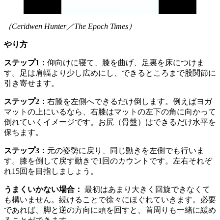
（Ceridwen Hunter／The Epoch Times）
やり方
ステップ1：
仰向けに寝て、膝を曲げ、足裏を床につけま
す。足は肩幅より少し広めにし、できるところまで股関節に
引き寄せます。
ステップ2：
右膝を左側へできるだけ倒します。例えばヨガ
マットの上にいるなら、右膝はマットの左下の角に向かって
倒れていくイメージです。お尻（骨盤）はできるだけ水平を
保ちます。
ステップ3：
元の姿勢に戻り、同じ動きを左側でも行いま
す。膝を倒して戻す動きで1回のカウントです。左右それぞ
れ15回を目指しましょう。
うまくいかない場合：
最初はあまり大きく回旋できなくて
も構いません。続けることで徐々にほぐれていきます。必要
であれば、脚と逆の方向に頭を回すと、首周りも一緒に緩め