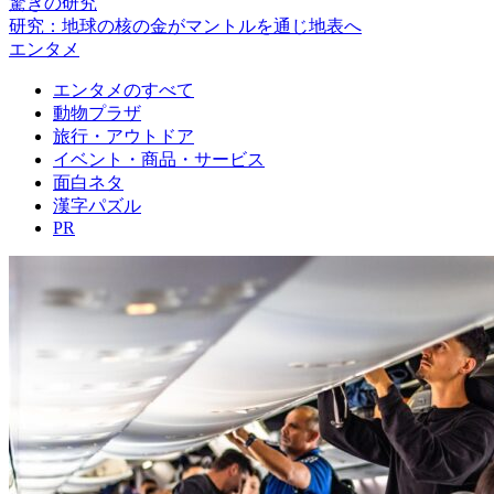
驚きの研究
研究：地球の核の金がマントルを通じ地表へ
エンタメ
エンタメのすべて
動物プラザ
旅行・アウトドア
イベント・商品・サービス
面白ネタ
漢字パズル
PR