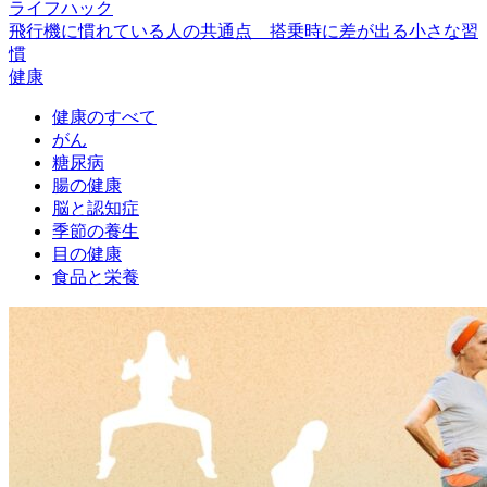
ライフハック
飛行機に慣れている人の共通点 搭乗時に差が出る小さな習
慣
健康
健康のすべて
がん
糖尿病
腸の健康
脳と認知症
季節の養生
目の健康
食品と栄養