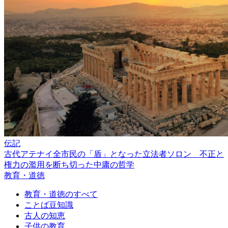
伝記
古代アテナイ全市民の「盾」となった立法者ソロン 不正と
権力の濫用を断ち切った中庸の哲学
教育・道徳
教育・道徳のすべて
ことば豆知識
古人の知恵
子供の教育