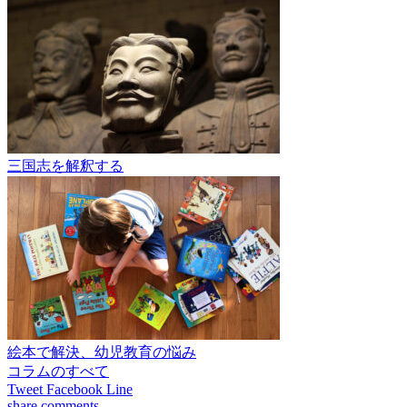
三国志を解釈する
絵本で解決、幼児教育の悩み
コラムのすべて
Tweet
Facebook
Line
share
comments