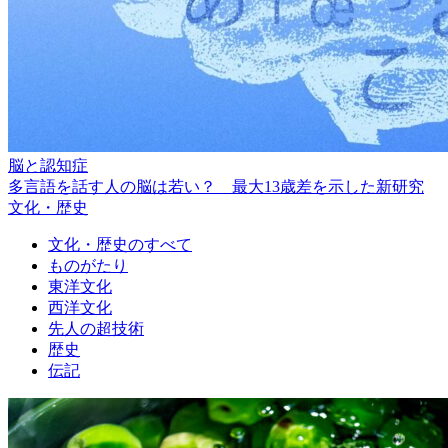
脳と認知症
多言語を話す人の脳は若い？ 最大13歳差を示した新研究
文化・歴史
文化・歴史のすべて
ものがたり
東洋文化
西洋文化
先人の超技術
歴史
伝記