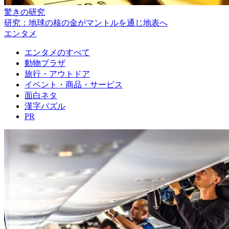
驚きの研究
研究：地球の核の金がマントルを通じ地表へ
エンタメ
エンタメのすべて
動物プラザ
旅行・アウトドア
イベント・商品・サービス
面白ネタ
漢字パズル
PR