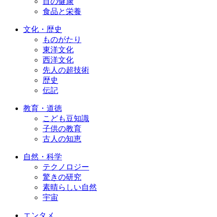
目の健康
食品と栄養
文化・歴史
ものがたり
東洋文化
西洋文化
先人の超技術
歴史
伝記
教育・道徳
こども豆知識
子供の教育
古人の知恵
自然・科学
テクノロジー
驚きの研究
素晴らしい自然
宇宙
エンタメ