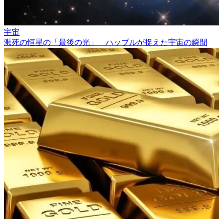
宇宙
瀕死の恒星の「最後の光」 ハッブルが捉えた宇宙の瞬間