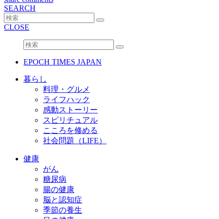
SEARCH
CLOSE
EPOCH TIMES JAPAN
暮らし
料理・グルメ
ライフハック
感動ストーリー
スピリチュアル
こころを修める
社会問題（LIFE）
健康
がん
糖尿病
腸の健康
脳と認知症
季節の養生