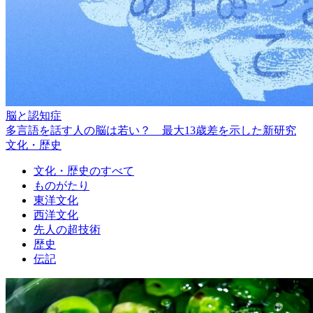
脳と認知症
多言語を話す人の脳は若い？ 最大13歳差を示した新研究
文化・歴史
文化・歴史のすべて
ものがたり
東洋文化
西洋文化
先人の超技術
歴史
伝記