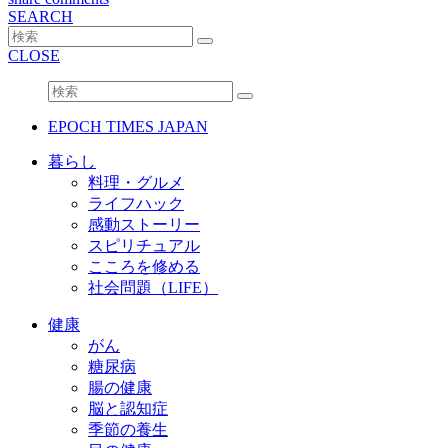
SEARCH
CLOSE
EPOCH TIMES JAPAN
暮らし
料理・グルメ
ライフハック
感動ストーリー
スピリチュアル
こころを修める
社会問題（LIFE）
健康
がん
糖尿病
腸の健康
脳と認知症
季節の養生