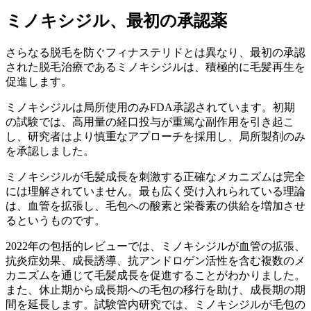
ミノキシジル、最初の承認薬
さらなる脱毛を防ぐフィナステリドとは異なり、最初の承認
された脱毛治療であるミノキシジルは、積極的に毛髪再生を
促進します。
ミノキシジルは局所使用のみFDA承認されています。初期
の試験では、高用量の経口投与が重篤な副作用を引き起こ
し、研究者はより慎重なアプローチを採用し、局所製剤のみ
を承認しました。
ミノキシジルが毛髪成長を刺激する正確なメカニズムは完全
には理解されていません。最も広く受け入れられている理論
は、血管を拡張し、毛包への酸素と栄養素の供給を増加させ
るというものです。
2022年の包括的レビューでは、ミノキシジルが血管の拡張、
抗炎症効果、成長誘導、抗アンドロゲン活性を含む複数のメ
カニズムを通じて毛髪成長を促進することがわかりました。
また、休止期から成長期への毛包の移行を助け、成長期の期
間を延長します。試験管内研究では、ミノキシジルが毛包の