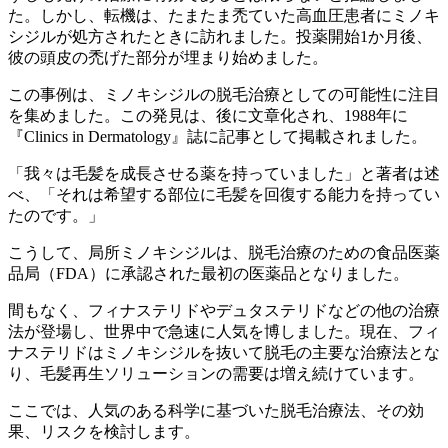
た。しかし、転機は、たまたま禿ていた高血圧患者にミノキ
シジルが処方されたときに訪れました。投薬開始1か月後、
彼の頭皮の禿げた部分が埋まり始めました。
この事例は、ミノキシジルの脱毛治療としての可能性に注目
を集めました。この発見は、後に文章化され、1988年に
『Clinics in Dermatology』誌に記事として掲載されました。
「我々は毛髪を成長させる薬を持っていました」と著者は述
べ、「それは希望する部位に毛髪を回復する能力を持ってい
たのです。」
こうして、局所ミノキシジルは、脱毛治療のための食品医薬
品局（FDA）に承認された最初の医薬品となりました。
間もなく、フィナステリドやデュタステリドなどの他の治療
法が登場し、世界中で急速に人気を博しました。現在、フィ
ナステリドはミノキシジルを抜いて脱毛の主要な治療法とな
り、毛髪再生ソリューションの需要は増え続けています。
ここでは、人気のある科学に基づいた脱毛治療法、その効
果、リスクを検討します。