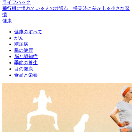
ライフハック
飛行機に慣れている人の共通点 搭乗時に差が出る小さな習
慣
健康
健康のすべて
がん
糖尿病
腸の健康
脳と認知症
季節の養生
目の健康
食品と栄養