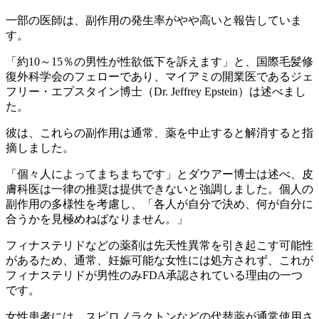
一部の医師は、副作用の発生率がやや高いと報告していま
す。
「約10～15％の男性が性欲低下を訴えます」と、国際毛髪修
復外科学会のフェローであり、マイアミの開業医であるジェ
フリー・エプスタイン博士（Dr. Jeffrey Epstein）は述べまし
た。
彼は、これらの副作用は通常、薬を中止すると解消すると指
摘しました。
「個々人によってまちまちです」とダウアー博士は述べ、皮
膚科医は一律の推奨は提供できないと強調しました。個人の
副作用の多様性を考慮し、「各人が自分で決め、何が自分に
合うかを見極めねばなりません。」
フィナステリドなどの薬剤は先天性異常を引き起こす可能性
があるため、通常、妊娠可能な女性には処方されず、これが
フィナステリドが男性のみFDA承認されている理由の一つ
です。
女性患者には、スピロノラクトンなどの代替薬が通常使用さ