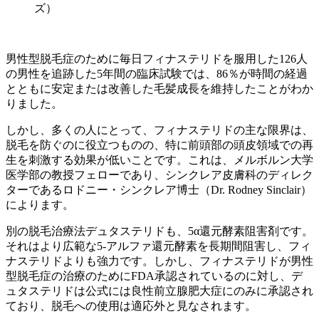
ズ）
男性型脱毛症のために毎日フィナステリドを服用した126人
の男性を追跡した5年間の臨床試験では、86％が時間の経過
とともに安定または改善した毛髪成長を維持したことがわか
りました。
しかし、多くの人にとって、フィナステリドの主な限界は、
脱毛を防ぐのに役立つものの、特に前頭部の頭皮領域での再
生を刺激する効果が低いことです。これは、メルボルン大学
医学部の教授フェローであり、シンクレア皮膚科のディレク
ターであるロドニー・シンクレア博士（Dr. Rodney Sinclair）
によります。
別の脱毛治療法デュタステリドも、5α還元酵素阻害剤です。
それはより広範な5-アルファ還元酵素を長期間阻害し、フィ
ナステリドよりも強力です。しかし、フィナステリドが男性
型脱毛症の治療のためにFDA承認されているのに対し、デ
ュタステリドは公式には良性前立腺肥大症にのみに承認され
ており、脱毛への使用は適応外と見なされます。