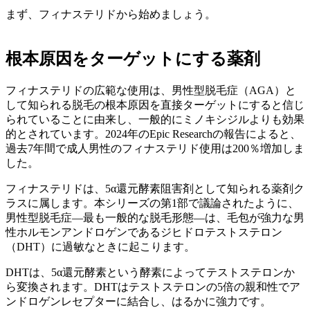
まず、フィナステリドから始めましょう。
根本原因をターゲットにする薬剤
フィナステリドの広範な使用は、男性型脱毛症（AGA）と
して知られる脱毛の根本原因を直接ターゲットにすると信じ
られていることに由来し、一般的にミノキシジルよりも効果
的とされています。2024年のEpic Researchの報告によると、
過去7年間で成人男性のフィナステリド使用は200％増加しま
した。
フィナステリドは、5α還元酵素阻害剤として知られる薬剤ク
ラスに属します。本シリーズの第1部で議論されたように、
男性型脱毛症—最も一般的な脱毛形態—は、毛包が強力な男
性ホルモンアンドロゲンであるジヒドロテストステロン
（DHT）に過敏なときに起こります。
DHTは、5α還元酵素という酵素によってテストステロンか
ら変換されます。DHTはテストステロンの5倍の親和性でア
ンドロゲンレセプターに結合し、はるかに強力です。