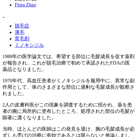
Flora Zhao
脱毛症
薄毛
育毛剤
ミノキシジル
1988年の医学論文では、希望する部位に毛髪成長を促す薬剤
が報告され、これが脱毛治療で初めて承認されたFDAの医
薬品となりました。
1970年代、高血圧患者がミノキシジルを服用中に、異常な副
作用として、体のさまざまな部位に過剰な毛髪成長が観察さ
れました。
2人の皮膚科医がこの現象を調査するために招かれ、薬を患
者の腕に局所的に塗布したところ、処理された部位の毛髪が
顕著に濃くなりました。
当時、ほとんどの医師はこの発見を退け、腕の毛髪成長が必
ずしも禿げの治療に有効であるとは限らないと推論しまし