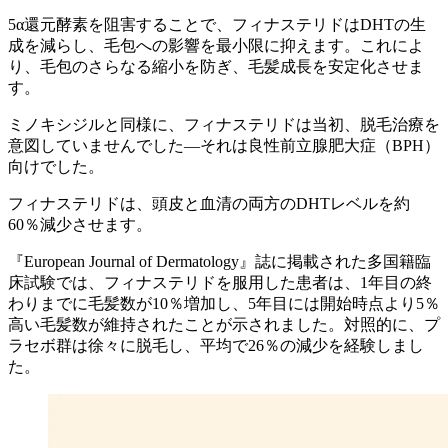
5α還元酵素を阻害することで、フィナステリドはDHTの生
成を減らし、毛包への影響を最小限に抑えます。これによ
り、毛包のさらなる縮小を防ぎ、毛髪成長を安定化させま
す。
ミノキシジルと同様に、フィナステリドは当初、脱毛治療を
意図していませんでした—それは良性前立腺肥大症（BPH）
向けでした。
フィナステリドは、頭皮と血清の両方のDHTレベルを約
60％減少させます。
『European Journal of Dermatology』誌に掲載された多国籍臨
床試験では、フィナステリドを服用した患者は、1年目の終
わりまでに毛髪数が10％増加し、5年目には開始時点より5％
高い毛髪数が維持されたことが示されました。対照的に、プ
ラセボ群は徐々に脱毛し、平均で26％の減少を経験しまし
た。