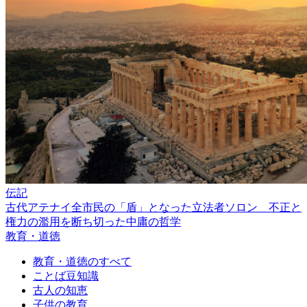
伝記
古代アテナイ全市民の「盾」となった立法者ソロン 不正と
権力の濫用を断ち切った中庸の哲学
教育・道徳
教育・道徳のすべて
ことば豆知識
古人の知恵
子供の教育