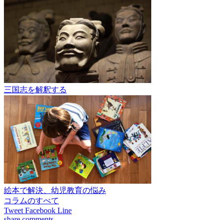
三国志を解釈する
絵本で解決、幼児教育の悩み
コラムのすべて
Tweet
Facebook
Line
share
comments