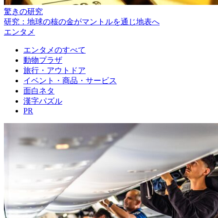
驚きの研究
研究：地球の核の金がマントルを通じ地表へ
エンタメ
エンタメのすべて
動物プラザ
旅行・アウトドア
イベント・商品・サービス
面白ネタ
漢字パズル
PR