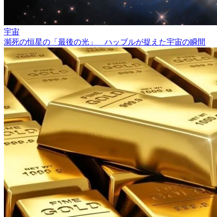
宇宙
瀕死の恒星の「最後の光」 ハッブルが捉えた宇宙の瞬間