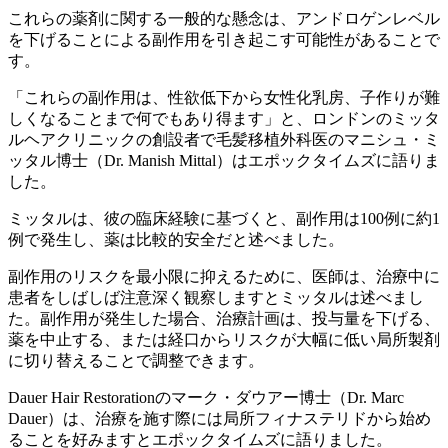
これらの薬剤に関する一般的な懸念は、アンドロゲンレベル
を下げることによる副作用を引き起こす可能性があることで
す。
「これらの副作用は、性欲低下から女性化乳房、子作りが難
しくなることまで何でもあり得ます」と、ロンドンのミッタ
ルヘアクリニックの創設者で毛髪移植外科医のマニシュ・ミ
ッタル博士（Dr. Manish Mittal）はエポックタイムズに語りま
した。
ミッタルは、彼の臨床経験に基づくと、副作用は100例に約1
例で発生し、薬は比較的安全だと述べました。
副作用のリスクを最小限に抑えるために、医師は、治療中に
患者をしばしば注意深く観察しますとミッタルは述べまし
た。副作用が発生した場合、治療計画は、投与量を下げる、
薬を中止する、または経口からリスクが大幅に低い局所製剤
に切り替えることで調整できます。
Dauer Hair Restorationのマーク・ダウアー博士（Dr. Marc
Dauer）は、治療を施す際には局所フィナステリドから始め
ることを好みますとエポックタイムズに語りました。