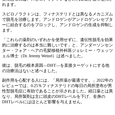
れます。
スピロノラクトンは、フィナステリドとは異なるメカニズム
で脱毛を治療します。アンドロゲンがアンドロゲンレセプタ
ーに結合するのをブロックし、アンドロゲンの生成を抑制し
ます。
「これらの薬剤のいずれかを使用せずに、遺伝性脱毛を効果
的に治療するのは本当に難しいです」と、アンダーソンセン
ター・フォア・ヘアの毛髪移植外科医ジェレミー・ウェッツ
ェル博士（Dr. Jeremy Wetzel）は述べました。
彼は、脱毛の根本原因—DHT—を直接ターゲットにする他
の治療法はないと述べました。
副作用を心配する人には、「局所薬が最適です。」2022年の
レビューでは、0.25％フィナステリドの毎日の局所塗布が男
性型脱毛症に有効であることが示されました。経口薬とは異
なり、局所製剤は主に頭皮のDHTレベルを下げ、全身の
DHTレベルにはほとんど影響を与えません。