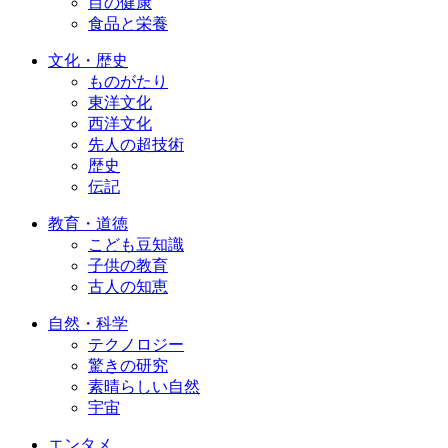
目の健康
食品と栄養
文化・歴史
ものがたり
東洋文化
西洋文化
先人の超技術
歴史
伝記
教育・道徳
こども豆知識
子供の教育
古人の知恵
自然・科学
テクノロジー
驚きの研究
素晴らしい自然
宇宙
エンタメ