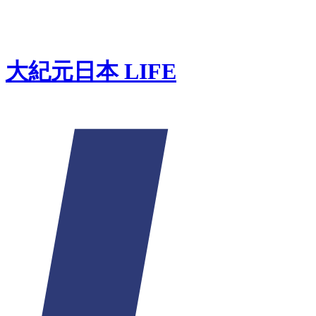
大紀元日本 LIFE