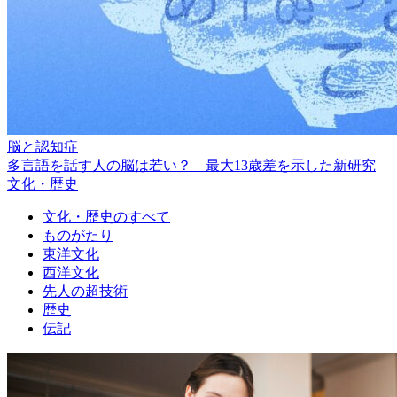
脳と認知症
多言語を話す人の脳は若い？ 最大13歳差を示した新研究
文化・歴史
文化・歴史のすべて
ものがたり
東洋文化
西洋文化
先人の超技術
歴史
伝記