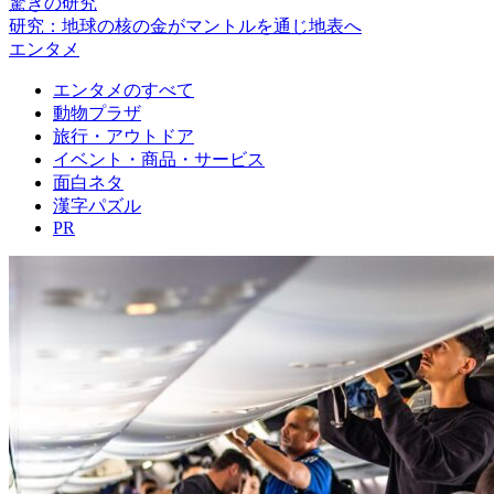
驚きの研究
研究：地球の核の金がマントルを通じ地表へ
エンタメ
エンタメのすべて
動物プラザ
旅行・アウトドア
イベント・商品・サービス
面白ネタ
漢字パズル
PR