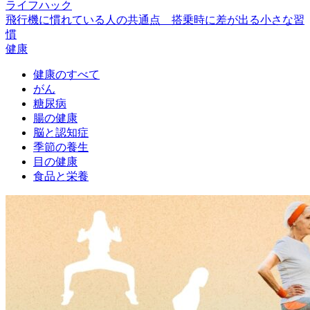
ライフハック
飛行機に慣れている人の共通点 搭乗時に差が出る小さな習
慣
健康
健康のすべて
がん
糖尿病
腸の健康
脳と認知症
季節の養生
目の健康
食品と栄養