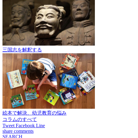
三国志を解釈する
絵本で解決、幼児教育の悩み
コラムのすべて
Tweet
Facebook
Line
share
comments
SEARCH