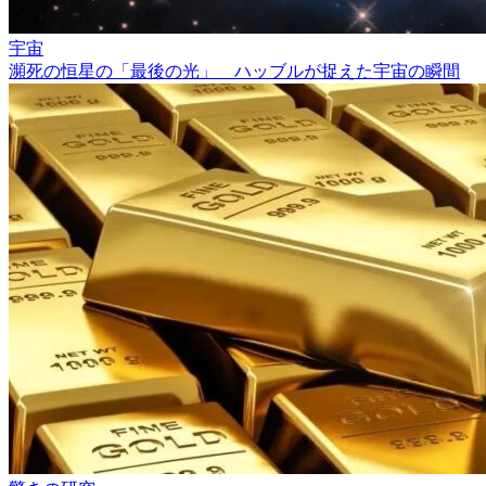
宇宙
瀕死の恒星の「最後の光」 ハッブルが捉えた宇宙の瞬間