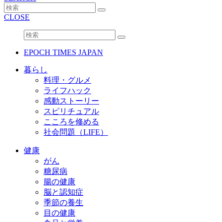
CLOSE
EPOCH TIMES JAPAN
暮らし
料理・グルメ
ライフハック
感動ストーリー
スピリチュアル
こころを修める
社会問題（LIFE）
健康
がん
糖尿病
腸の健康
脳と認知症
季節の養生
目の健康