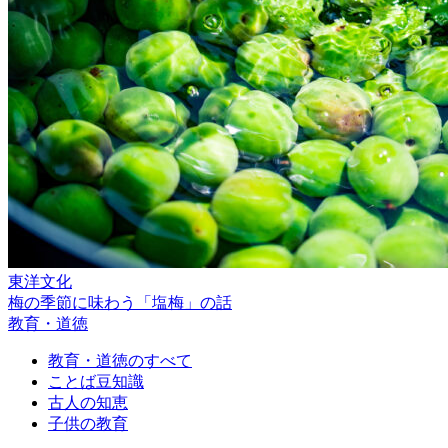
東洋文化
梅の季節に味わう「塩梅」の話
教育・道徳
教育・道徳のすべて
ことば豆知識
古人の知恵
子供の教育