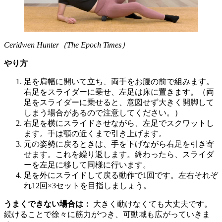
Ceridwen Hunter（The Epoch Times）
やり方
足を肩幅に開いて立ち、両手をお腹の前で組みます。
右足をスライダーに乗せ、左足は床に置きます。（両
足をスライダーに乗せると、意図せず大きく開脚して
しまう場合があるので注意してください。）
右足を横にスライドさせながら、左足でスクワットし
ます。手は顎の近くまで引き上げます。
元の姿勢に戻るときは、手を下げながら右足を引き寄
せます。これを繰り返します。終わったら、スライダ
ーを左足に移して同様に行います。
足を外にスライドして戻る動作で1回です。左右それぞ
れ12回×3セットを目指しましょう。
うまくできない場合は：
大きく動けなくても大丈夫です。
続けることで徐々に筋力がつき、可動域も広がっていきま