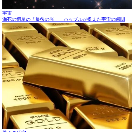
宇宙
瀕死の恒星の「最後の光」 ハッブルが捉えた宇宙の瞬間