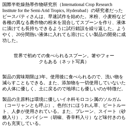
国際半乾燥熱帯作物研究所（International Crop Research
Institute for the Semi-Arid Tropics, Hyderabad）の研究者だった
ピースパティさんは、早速試作を始めた。米粉、小麦粉など
各種の異なる農作物の粉末を混合してスプーンを作り、液体
に漬けても長持ちできるように試行錯誤を繰り返した。よう
やく、20分間熱い液体に入れても溶けにくい製品の開発に成
功した。
世界で初めての食べられるスプーン。箸やフォー
クもある（ネット写真）
製品の賞味期限は3年。使用後に食べられるので、洗い物を
減らすこともできる。また、添加物を一切使用していないた
め人体に優しく、土に戻るので地球にも優しいのが特徴だ。
製品の主原料は環境に優しいイネ科モロコシ属のソルガム
（コーリャンとも呼ぶ）。色付けにほうれん草、ビートルー
ト、人参が使用されている。また、プレーン、スイート（砂
糖入り）、スパイシー（胡椒、香辛料入り）など味付きのも
のも充実している。