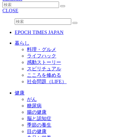
CLOSE
EPOCH TIMES JAPAN
暮らし
料理・グルメ
ライフハック
感動ストーリー
スピリチュアル
こころを修める
社会問題（LIFE）
健康
がん
糖尿病
腸の健康
脳と認知症
季節の養生
目の健康