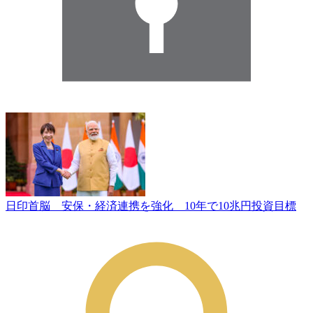
日印首脳 安保・経済連携を強化 10年で10兆円投資目標