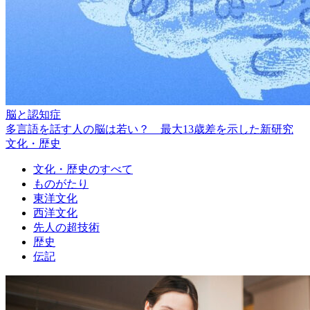
脳と認知症
多言語を話す人の脳は若い？ 最大13歳差を示した新研究
文化・歴史
文化・歴史のすべて
ものがたり
東洋文化
西洋文化
先人の超技術
歴史
伝記