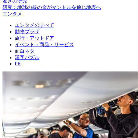
驚きの研究
研究：地球の核の金がマントルを通じ地表へ
エンタメ
エンタメのすべて
動物プラザ
旅行・アウトドア
イベント・商品・サービス
面白ネタ
漢字パズル
PR