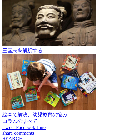
三国志を解釈する
絵本で解決、幼児教育の悩み
コラムのすべて
Tweet
Facebook
Line
share
comments
SEARCH