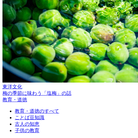
東洋文化
梅の季節に味わう「塩梅」の話
教育・道徳
教育・道徳のすべて
ことば豆知識
古人の知恵
子供の教育