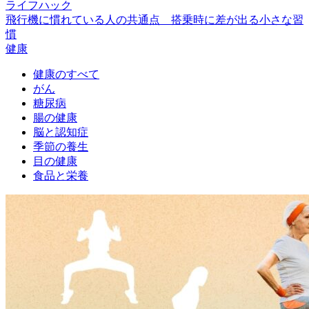
ライフハック
飛行機に慣れている人の共通点 搭乗時に差が出る小さな習
慣
健康
健康のすべて
がん
糖尿病
腸の健康
脳と認知症
季節の養生
目の健康
食品と栄養