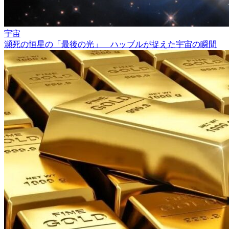
宇宙
瀕死の恒星の「最後の光」 ハッブルが捉えた宇宙の瞬間