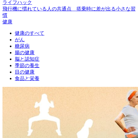
ライフハック
飛行機に慣れている人の共通点 搭乗時に差が出る小さな習
慣
健康
健康のすべて
がん
糖尿病
腸の健康
脳と認知症
季節の養生
目の健康
食品と栄養