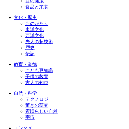
目の健康
食品と栄養
文化・歴史
ものがたり
東洋文化
西洋文化
先人の超技術
歴史
伝記
教育・道徳
こども豆知識
子供の教育
古人の知恵
自然・科学
テクノロジー
驚きの研究
素晴らしい自然
宇宙
エンタメ