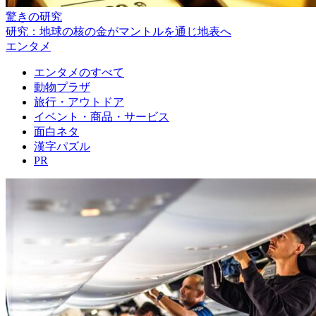
驚きの研究
研究：地球の核の金がマントルを通じ地表へ
エンタメ
エンタメのすべて
動物プラザ
旅行・アウトドア
イベント・商品・サービス
面白ネタ
漢字パズル
PR