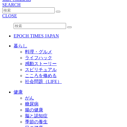
SEARCH
CLOSE
EPOCH TIMES JAPAN
暮らし
料理・グルメ
ライフハック
感動ストーリー
スピリチュアル
こころを修める
社会問題（LIFE）
健康
がん
糖尿病
腸の健康
脳と認知症
季節の養生