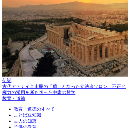
伝記
古代アテナイ全市民の「盾」となった立法者ソロン 不正と
権力の濫用を断ち切った中庸の哲学
教育・道徳
教育・道徳のすべて
ことば豆知識
古人の知恵
子供の教育