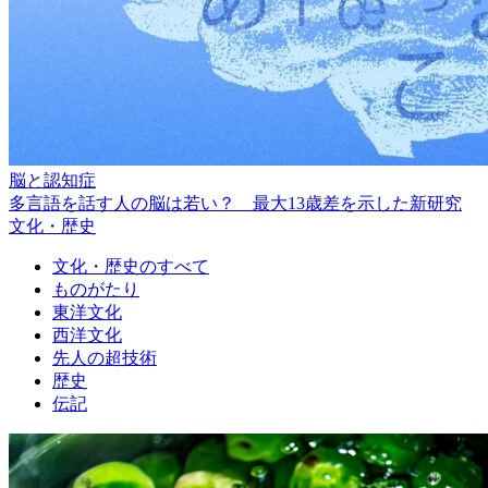
脳と認知症
多言語を話す人の脳は若い？ 最大13歳差を示した新研究
文化・歴史
文化・歴史のすべて
ものがたり
東洋文化
西洋文化
先人の超技術
歴史
伝記