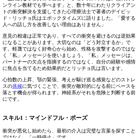
ンライン教材でも学べます」と、数十年にわたりクライアン
トの衝突解決を支援してきた心理療法士で著者のデイビッ
ド・リッチョ氏はエポックタイムズに語りました。「愛する
人への話し方を改善しない理由はありません」
意見の相違は正常であり、すべての衝突を避けるのは逆効果
になることがあります。大切なのは「どう対立するか」で
す。軽蔑ではなく好奇心から始め、性格を攻撃するのではな
く「私」メッセージを使いましょう。「私」メッセージは、
パートナーの欠点を指摘するのではなく、自分の経験や感情
に焦点を当てるため効果的だとリッチョ氏は言います。
心拍数の上昇、顎の緊張、考えが駆け巡る感覚などのストレ
スの
兆候
に気づくことで、衝突が敵対的になる前にペースを
落とす機会が得られます。神経系がそれを危険と判断する前
にです。
スキル1：マインドフル・ポーズ
衝突が悪化し始めたら、最初の介入は完璧な言葉を探すこと
ではなく、「一時停止」です。