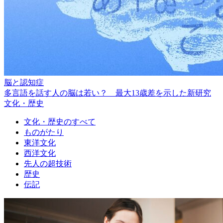
脳と認知症
多言語を話す人の脳は若い？ 最大13歳差を示した新研究
文化・歴史
文化・歴史のすべて
ものがたり
東洋文化
西洋文化
先人の超技術
歴史
伝記