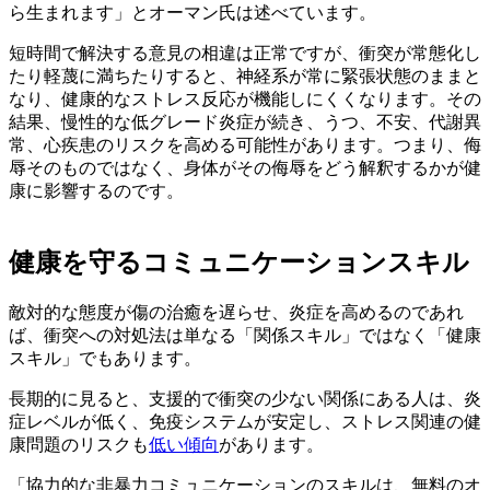
ら生まれます」とオーマン氏は述べています。
短時間で解決する意見の相違は正常ですが、衝突が常態化し
たり軽蔑に満ちたりすると、神経系が常に緊張状態のままと
なり、健康的なストレス反応が機能しにくくなります。その
結果、慢性的な低グレード炎症が続き、うつ、不安、代謝異
常、心疾患のリスクを高める可能性があります。つまり、侮
辱そのものではなく、身体がその侮辱をどう解釈するかが健
康に影響するのです。
健康を守るコミュニケーションスキル
敵対的な態度が傷の治癒を遅らせ、炎症を高めるのであれ
ば、衝突への対処法は単なる「関係スキル」ではなく「健康
スキル」でもあります。
長期的に見ると、支援的で衝突の少ない関係にある人は、炎
症レベルが低く、免疫システムが安定し、ストレス関連の健
康問題のリスクも
低い傾向
があります。
「協力的な非暴力コミュニケーションのスキルは、無料のオ