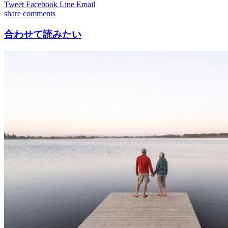
Tweet
Facebook
Line
Email
share
comments
合わせて読みたい