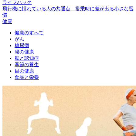
ライフハック
飛行機に慣れている人の共通点 搭乗時に差が出る小さな習
慣
健康
健康のすべて
がん
糖尿病
腸の健康
脳と認知症
季節の養生
目の健康
食品と栄養