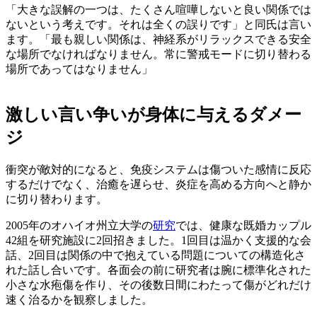
「大きな誤解の一つは、たくさん喧嘩しないと良い関係では
ないという考えです。それは全くの誤りです」と同氏は言い
ます。「最も親しい関係は、神経系がリラックスできる安全
な場所でなければなりません。常に警戒モードに切り替わる
場所であってはなりません」
激しい言い争いが身体に与えるダメー
ジ
衝突が敵対的になると、免疫システムは傷ついた感情に反応
するだけでなく、治癒を遅らせ、炎症を高める方向へと静か
に切り替わります。
2005年のオハイオ州立大学の
研究
では、健康な既婚カップル
42組を研究施設に2回招きました。1回目は温かく支援的な会
話、2回目は関係の中で抱えている問題についての構造化さ
れた話し合いです。各面会の前に研究者は腕に標準化された
小さな水疱傷を作り、その後数日間にわたって傷がどれだけ
速く治るかを観察しました。