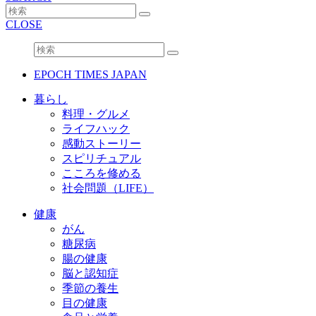
CLOSE
EPOCH TIMES JAPAN
暮らし
料理・グルメ
ライフハック
感動ストーリー
スピリチュアル
こころを修める
社会問題（LIFE）
健康
がん
糖尿病
腸の健康
脳と認知症
季節の養生
目の健康