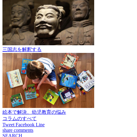
三国志を解釈する
絵本で解決、幼児教育の悩み
コラムのすべて
Tweet
Facebook
Line
share
comments
SEARCH