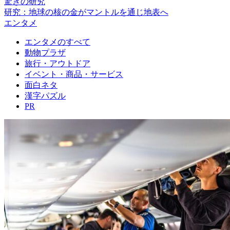
驚きの研究
研究：地球の核の金がマントルを通じ地表へ
エンタメ
エンタメのすべて
動物プラザ
旅行・アウトドア
イベント・商品・サービス
面白ネタ
漢字パズル
PR