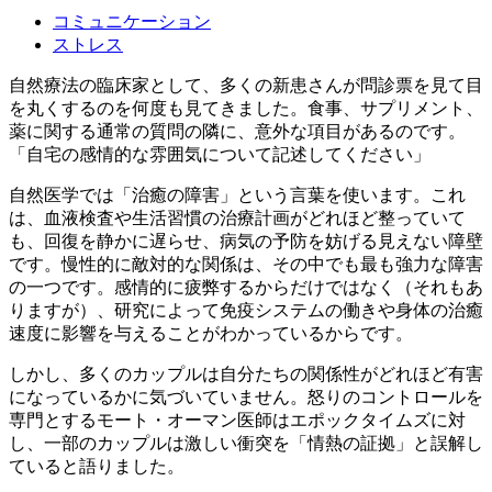
コミュニケーション
ストレス
自然療法の臨床家として、多くの新患さんが問診票を見て目
を丸くするのを何度も見てきました。食事、サプリメント、
薬に関する通常の質問の隣に、意外な項目があるのです。
「自宅の感情的な雰囲気について記述してください」
自然医学では「治癒の障害」という言葉を使います。これ
は、血液検査や生活習慣の治療計画がどれほど整っていて
も、回復を静かに遅らせ、病気の予防を妨げる見えない障壁
です。慢性的に敵対的な関係は、その中でも最も強力な障害
の一つです。感情的に疲弊するからだけではなく（それもあ
りますが）、研究によって免疫システムの働きや身体の治癒
速度に影響を与えることがわかっているからです。
しかし、多くのカップルは自分たちの関係性がどれほど有害
になっているかに気づいていません。怒りのコントロールを
専門とするモート・オーマン医師はエポックタイムズに対
し、一部のカップルは激しい衝突を「情熱の証拠」と誤解し
ていると語りました。