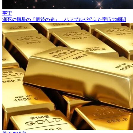
宇宙
瀕死の恒星の「最後の光」 ハッブルが捉えた宇宙の瞬間