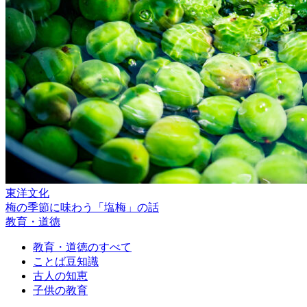
東洋文化
梅の季節に味わう「塩梅」の話
教育・道徳
教育・道徳のすべて
ことば豆知識
古人の知恵
子供の教育