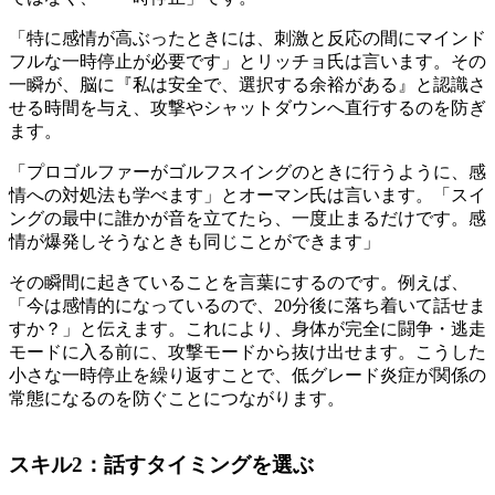
「特に感情が高ぶったときには、刺激と反応の間にマインド
フルな一時停止が必要です」とリッチョ氏は言います。その
一瞬が、脳に『私は安全で、選択する余裕がある』と認識さ
せる時間を与え、攻撃やシャットダウンへ直行するのを防ぎ
ます。
「プロゴルファーがゴルフスイングのときに行うように、感
情への対処法も学べます」とオーマン氏は言います。「スイ
ングの最中に誰かが音を立てたら、一度止まるだけです。感
情が爆発しそうなときも同じことができます」
その瞬間に起きていることを言葉にするのです。例えば、
「今は感情的になっているので、20分後に落ち着いて話せま
すか？」と伝えます。これにより、身体が完全に闘争・逃走
モードに入る前に、攻撃モードから抜け出せます。こうした
小さな一時停止を繰り返すことで、低グレード炎症が関係の
常態になるのを防ぐことにつながります。
スキル2：話すタイミングを選ぶ