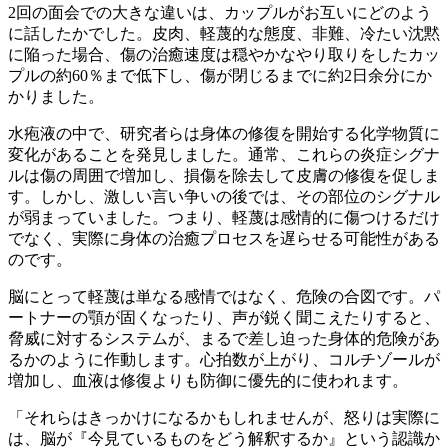
2回の面会での大きな違いは、カップルがお互いにどのよう
に話したかでした。皮肉、軽蔑的な態度、非難、冷たい沈黙
に陥った場合、傷の治癒速度は穏やかなやり取りをしたカッ
プルの約60％まで低下し、傷が閉じるまでに約2日余分にか
かりました。
水疱液の中で、研究者らは身体の修復を開始する化学物質に
変化があることを発見しました。通常、これらの炎症シグナ
ルは傷の周囲で増加し、損傷を除去して皮膚の修復を促しま
す。しかし、激しい言い争いの後では、その部位のシグナル
が弱まっていました。つまり、軽蔑は感情的に傷つけるだけ
でなく、実際に身体の治癒プロセスを遅らせる可能性がある
のです。
脳にとって軽蔑は単なる感情ではなく、危険の合図です。パ
ートナーの顎が固くなったり、声が鋭く聞こえたりすると、
脅威に対するシステムが、まるで差し迫った身体的危険があ
るかのように作動します。心拍数が上がり、コルチゾールが
増加し、血液は修復よりも防御に優先的に使われます。
「それらはきっかけになるかもしれませんが、怒りは実際に
は、脳が『今見ているものをどう解釈するか』という認識か