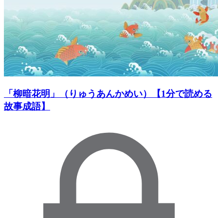
「柳暗花明」（りゅうあんかめい）【1分で読める
故事成語】