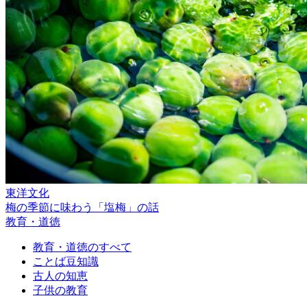
東洋文化
梅の季節に味わう「塩梅」の話
教育・道徳
教育・道徳のすべて
ことば豆知識
古人の知恵
子供の教育