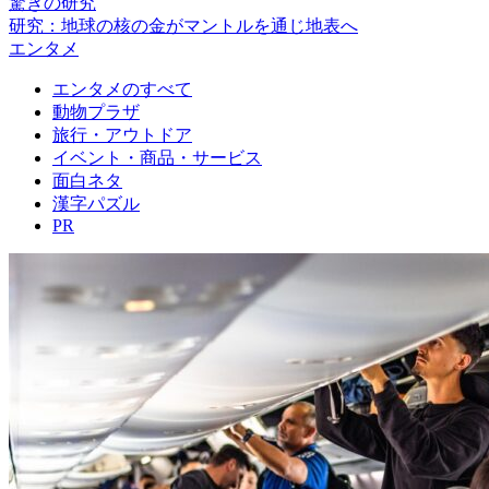
驚きの研究
研究：地球の核の金がマントルを通じ地表へ
エンタメ
エンタメのすべて
動物プラザ
旅行・アウトドア
イベント・商品・サービス
面白ネタ
漢字パズル
PR