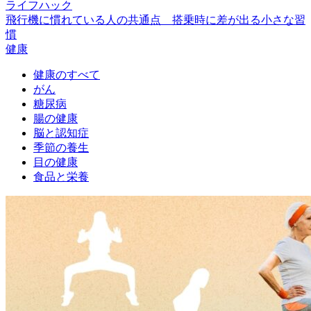
ライフハック
飛行機に慣れている人の共通点 搭乗時に差が出る小さな習
慣
健康
健康のすべて
がん
糖尿病
腸の健康
脳と認知症
季節の養生
目の健康
食品と栄養