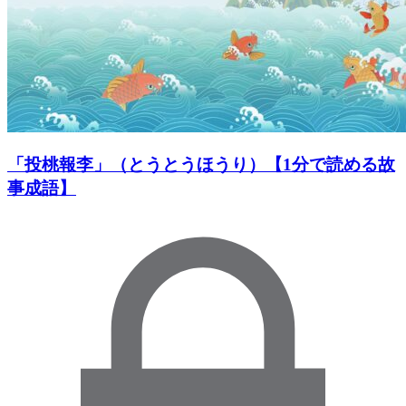
「投桃報李」（とうとうほうり）【1分で読める故
事成語】