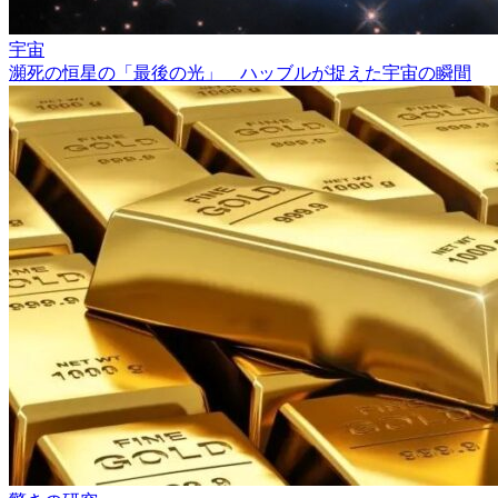
宇宙
瀕死の恒星の「最後の光」 ハッブルが捉えた宇宙の瞬間