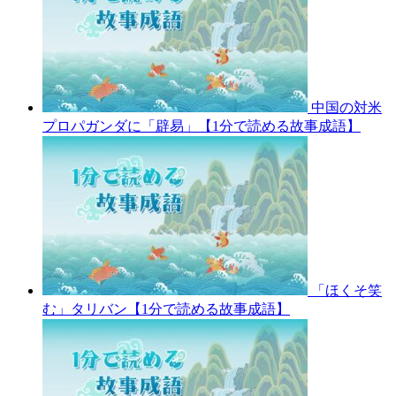
中国の対米
プロパガンダに「辟易」【1分で読める故事成語】
「ほくそ笑
む」タリバン【1分で読める故事成語】