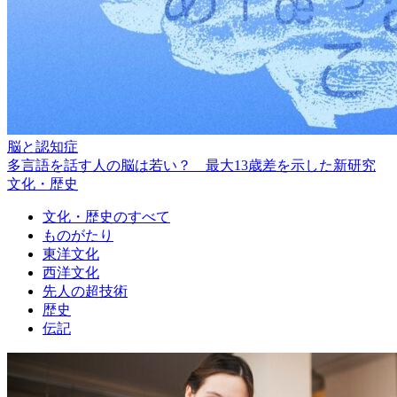
脳と認知症
多言語を話す人の脳は若い？ 最大13歳差を示した新研究
文化・歴史
文化・歴史のすべて
ものがたり
東洋文化
西洋文化
先人の超技術
歴史
伝記