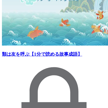
類は友を呼ぶ【1分で読める故事成語】