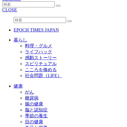
CLOSE
EPOCH TIMES JAPAN
暮らし
料理・グルメ
ライフハック
感動ストーリー
スピリチュアル
こころを修める
社会問題（LIFE）
健康
がん
糖尿病
腸の健康
脳と認知症
季節の養生
目の健康