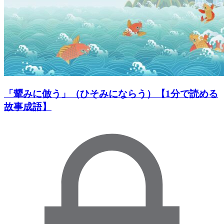
「顰みに倣う」（ひそみにならう）【1分で読める
故事成語】