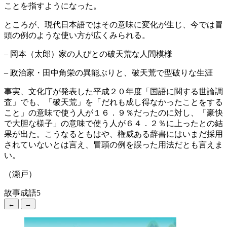
ことを指すようになった。
ところが、現代日本語ではその意味に変化が生じ、今では冒
頭の例のような使い方が広くみられる。
– 岡本（太郎）家の人びとの破天荒な人間模様
– 政治家・田中角栄の異能ぶりと、破天荒で型破りな生涯
事実、文化庁が発表した平成２０年度「国語に関する世論調
査」でも、「破天荒」を「だれも成し得なかったことをする
こと」の意味で使う人が１６．９％だったのに対し、「豪快
で大胆な様子」の意味で使う人が６４．２％に上ったとの結
果が出た。こうなるともはや、権威ある辞書にはいまだ採用
されていないとは言え、冒頭の例を誤った用法だとも言えま
い。
（瀬戸）
故事成語5
←
→