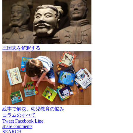
三国志を解釈する
絵本で解決、幼児教育の悩み
コラムのすべて
Tweet
Facebook
Line
share
comments
SEARCH