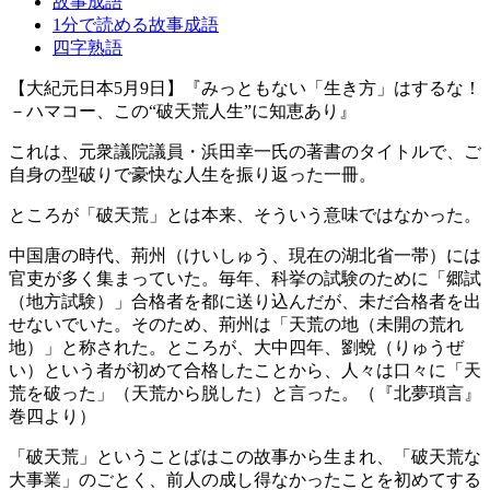
故事成語
1分で読める故事成語
四字熟語
【大紀元日本5月9日】『みっともない「生き方」はするな！
－ハマコー、この“破天荒人生”に知恵あり』
これは、元衆議院議員・浜田幸一氏の著書のタイトルで、ご
自身の型破りで豪快な人生を振り返った一冊。
ところが「破天荒」とは本来、そういう意味ではなかった。
中国唐の時代、荊州（けいしゅう、現在の湖北省一帯）には
官吏が多く集まっていた。毎年、科挙の試験のために「郷試
（地方試験）」合格者を都に送り込んだが、未だ合格者を出
せないでいた。そのため、荊州は「天荒の地（未開の荒れ
地）」と称された。ところが、大中四年、劉蛻（りゅうぜ
い）という者が初めて合格したことから、人々は口々に「天
荒を破った」（天荒から脱した）と言った。（『北夢瑣言』
巻四より）
「破天荒」ということばはこの故事から生まれ、「破天荒な
大事業」のごとく、前人の成し得なかったことを初めてする