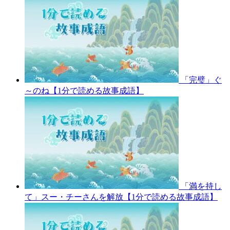
「完璧」ぐ
～のね【1分で読める故事成語】
「満を持し
て」スー・チーさんを解放【1分で読める故事成語】