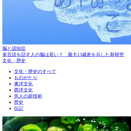
脳と認知症
多言語を話す人の脳は若い？ 最大13歳差を示した新研究
文化・歴史
文化・歴史のすべて
ものがたり
東洋文化
西洋文化
先人の超技術
歴史
伝記