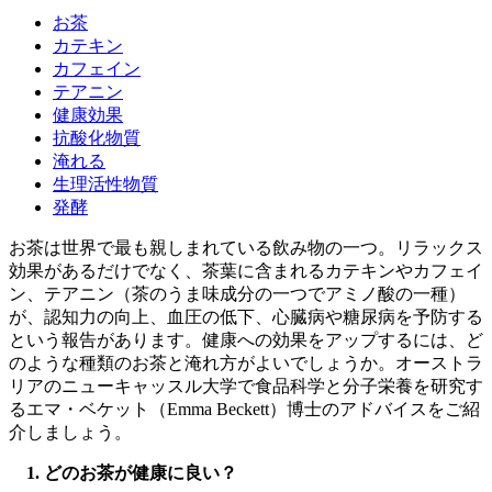
お茶
カテキン
カフェイン
テアニン
健康効果
抗酸化物質
淹れる
生理活性物質
発酵
お茶は世界で最も親しまれている飲み物の一つ。リラックス
効果があるだけでなく、茶葉に含まれるカテキンやカフェイ
ン、テアニン（茶のうま味成分の一つでアミノ酸の一種）
が、認知力の向上、血圧の低下、心臓病や糖尿病を予防する
という報告があります。健康への効果をアップするには、ど
のような種類のお茶と淹れ方がよいでしょうか。オーストラ
リアのニューキャッスル大学で食品科学と分子栄養を研究す
るエマ・ベケット（Emma Beckett）博士のアドバイスをご紹
介しましょう。
1. どのお茶が健康に良い？