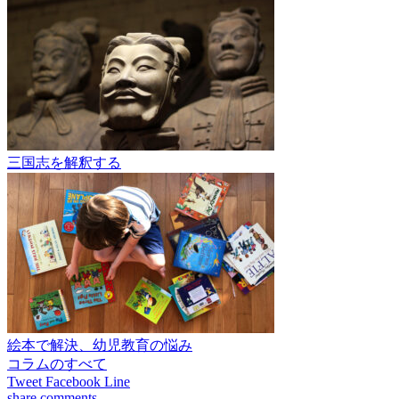
三国志を解釈する
絵本で解決、幼児教育の悩み
コラムのすべて
Tweet
Facebook
Line
share
comments