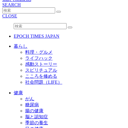
SEARCH
CLOSE
EPOCH TIMES JAPAN
暮らし
料理・グルメ
ライフハック
感動ストーリー
スピリチュアル
こころを修める
社会問題（LIFE）
健康
がん
糖尿病
腸の健康
脳と認知症
季節の養生