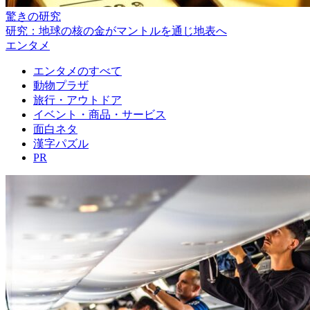
驚きの研究
研究：地球の核の金がマントルを通じ地表へ
エンタメ
エンタメのすべて
動物プラザ
旅行・アウトドア
イベント・商品・サービス
面白ネタ
漢字パズル
PR