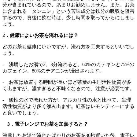
分が含まれているので、あまりお勧めしません。また、お茶
に含まれる「タンニン」という苦味成分は鉄分の吸収を阻害
するので、食後に飲む時は、少し時間を取ってからにしまし
ょう。
2．健康によいお茶を淹れるには？
どのお茶も健康にいいですが、淹れ方を工夫するといいでし
ょう。
- 沸騰したお湯で2、3分淹れると、60%のカテキンと75%の
カフェイン、80%のテアニンが浸出されます。
- お茶は放置する時間が長いほど茶葉の生理活性物質が多
く出ますが、濃すぎると不味くなるので、注意が必要です。
- 酸性の水で淹れた方が、アルカリ性の水と比べて、生理
活性物質がより多く滲み出ます。紅茶はレモンティーにする
と良いでしょう。
3．電子レンジでお茶を加熱すると？
沸騰したお湯で淹れたばかりのお茶を30秒置いた後、電子レ