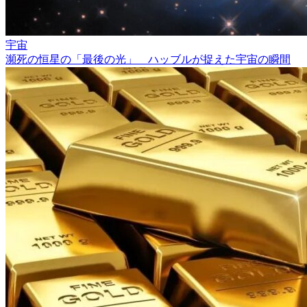
宇宙
瀕死の恒星の「最後の光」 ハッブルが捉えた宇宙の瞬間