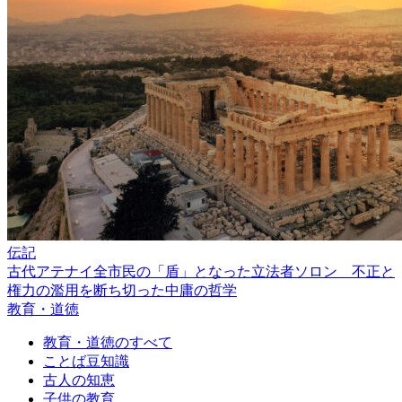
伝記
古代アテナイ全市民の「盾」となった立法者ソロン 不正と
権力の濫用を断ち切った中庸の哲学
教育・道徳
教育・道徳のすべて
ことば豆知識
古人の知恵
子供の教育