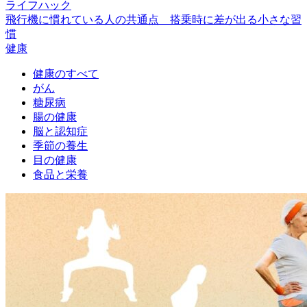
ライフハック
飛行機に慣れている人の共通点 搭乗時に差が出る小さな習
慣
健康
健康のすべて
がん
糖尿病
腸の健康
脳と認知症
季節の養生
目の健康
食品と栄養