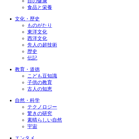
目の健康
食品と栄養
文化・歴史
ものがたり
東洋文化
西洋文化
先人の超技術
歴史
伝記
教育・道徳
こども豆知識
子供の教育
古人の知恵
自然・科学
テクノロジー
驚きの研究
素晴らしい自然
宇宙
エンタメ