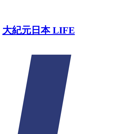
大紀元日本 LIFE