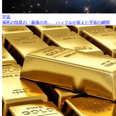
宇宙
瀕死の恒星の「最後の光」 ハッブルが捉えた宇宙の瞬間