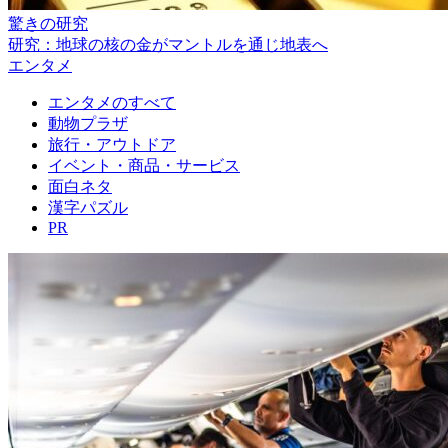
驚きの研究
研究：地球の核の金がマントルを通じ地表へ
エンタメ
エンタメのすべて
動物プラザ
旅行・アウトドア
イベント・商品・サービス
面白ネタ
漢字パズル
PR