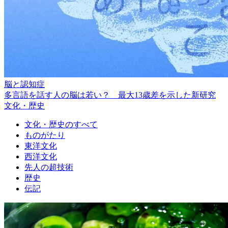
脳と認知症
多言語を話す人の脳は若い？ 最大13歳差を示した新研究
文化・歴史
文化・歴史のすべて
ものがたり
東洋文化
西洋文化
先人の超技術
歴史
伝記