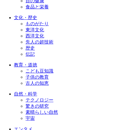
目の健康
食品と栄養
文化・歴史
ものがたり
東洋文化
西洋文化
先人の超技術
歴史
伝記
教育・道徳
こども豆知識
子供の教育
古人の知恵
自然・科学
テクノロジー
驚きの研究
素晴らしい自然
宇宙
エンタメ