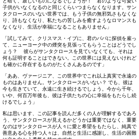
ど暗く、寂しいものになるでしょうか！ 君のような可愛い
子供がいなくなるのと同じくらいつまらなくなります。サン
タクロースのいない世界では、もう子供の無邪気さもなくな
り、詩もなくなり、私たちの苦しみを癒すようなロマンスも
なくなり、生活が幸福になることもありません」
「試してみて、クリスマス・イブに、君のパパに探偵を雇っ
て、ニューヨーク中の煙突を見張ってもらうことはどうでし
ょう？ 彼らがサンタクロースを見ていなくても、それは
何も証明することはできない。この世界には見えないけれど
も確かに存在するものがたくさんあるのです」
「ああ、ヴァージニア、この世界中でこれ以上真実で永遠の
ものはありません。サンタクロースがいない？ でも、彼は
今も生きていて、永遠に生き続けるでしょう。今から千年、
いや、何百万年後も、彼は子供たちの心に幸福をもたらし続
けるでしょう」
私は思います、この記事を読んだ多くの人が理解するであろ
う、サンタクロースが見えるかどうかは重要ではなく、重要
なのはサンタクロースが人々に愛と希望をもたらし、純真で
善意ある心を持つ人々は、自然と生活に感謝し、生活の困難