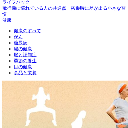
ライフハック
飛行機に慣れている人の共通点 搭乗時に差が出る小さな習
慣
健康
健康のすべて
がん
糖尿病
腸の健康
脳と認知症
季節の養生
目の健康
食品と栄養