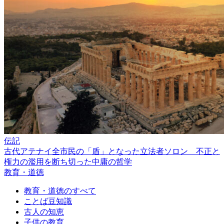
伝記
古代アテナイ全市民の「盾」となった立法者ソロン 不正と
権力の濫用を断ち切った中庸の哲学
教育・道徳
教育・道徳のすべて
ことば豆知識
古人の知恵
子供の教育