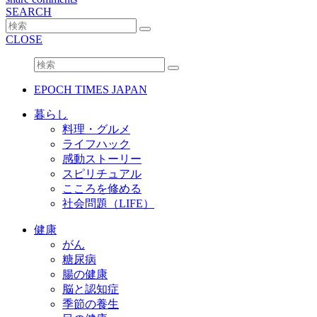
SEARCH
CLOSE
EPOCH TIMES JAPAN
暮らし
料理・グルメ
ライフハック
感動ストーリー
スピリチュアル
こころを修める
社会問題（LIFE）
健康
がん
糖尿病
腸の健康
脳と認知症
季節の養生