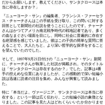
だからお願いします、教えてください、サンタクロースは本
当に存在しますか？」
『ニューヨーク・サン』の編集者、フランシス・ファーセラ
ス・チャーチさんはこの手紙を受け取り、この問いに対する
回答として新聞社の社説を使うことにしたのです。チャーチ
さんはかつてアメリカ南北戦争時代の戦地記者であり、多く
の血なまぐさい場面を目にし、同時に社会に普遍的に存在す
る絶望感を感じていました。彼はこの子供の簡単な質問に答
えることで、大人たちと、より深い哲学的な探求をすること
を望んでいたのでした。
そして、1897年9月21日付けの『ニューヨーク・サン』新聞
に、チャーチさんが執筆した社説が掲載され、そのタイトル
は「サンタクロースは存在するのか？」でした。記事は4番
手の控えめな位置にありましたが、この感動的で深い短編小
説は迅速に読者の注目を集め、みんなが興奮して読みまし
た。
特に「本当だよ、ヴァージニア、サンタクロースは本当に存
在する」という一節は広く伝わり、この短編小説の象徴とな
りました。この記事を見た人はどれくらいいたか分かりませ