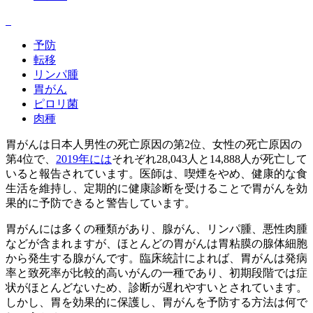
予防
転移
リンパ腫
胃がん
ピロリ菌
肉種
胃がんは日本人男性の死亡原因の第2位、女性の死亡原因の
第4位で、
2019年には
それぞれ28,043人と14,888人が死亡して
いると報告されています。医師は、喫煙をやめ、健康的な食
生活を維持し、定期的に健康診断を受けることで胃がんを効
果的に予防できると警告しています。
胃がんには多くの種類があり、腺がん、リンパ腫、悪性肉腫
などが含まれますが、ほとんどの胃がんは胃粘膜の腺体細胞
から発生する腺がんです。臨床統計によれば、胃がんは発病
率と致死率が比較的高いがんの一種であり、初期段階では症
状がほとんどないため、診断が遅れやすいとされています。
しかし、胃を効果的に保護し、胃がんを予防する方法は何で