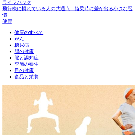
ライフハック
飛行機に慣れている人の共通点 搭乗時に差が出る小さな習
慣
健康
健康のすべて
がん
糖尿病
腸の健康
脳と認知症
季節の養生
目の健康
食品と栄養