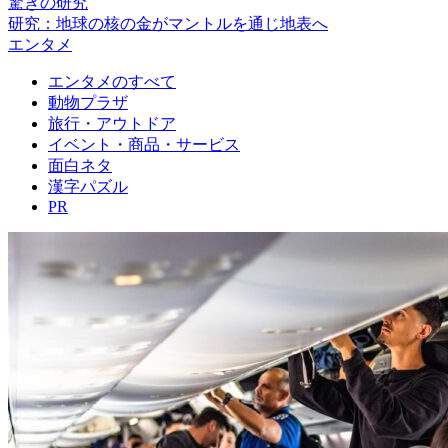
驚きの研究
研究：地球の核の金がマントルを通じ地表へ
エンタメ
エンタメのすべて
動物プラザ
旅行・アウトドア
イベント・商品・サービス
面白ネタ
漢字パズル
PR