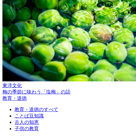
東洋文化
梅の季節に味わう「塩梅」の話
教育・道徳
教育・道徳のすべて
ことば豆知識
古人の知恵
子供の教育