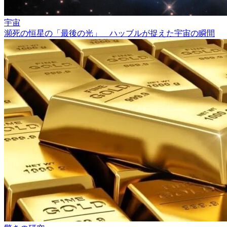
宇宙
瀕死の恒星の「最後の光」 ハッブルが捉えた宇宙の瞬間