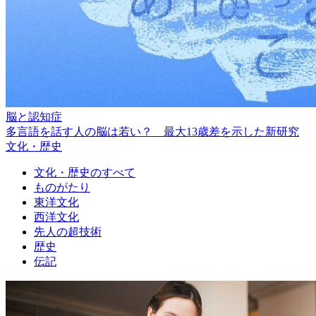
脳と認知症
多言語を話す人の脳は若い？ 最大13歳差を示した新研究
文化・歴史
文化・歴史のすべて
ものがたり
東洋文化
西洋文化
先人の超技術
歴史
伝記