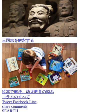
三国志を解釈する
絵本で解決、幼児教育の悩み
コラムのすべて
Tweet
Facebook
Line
share
comments
SEARCH