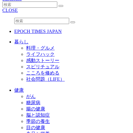
CLOSE
EPOCH TIMES JAPAN
暮らし
料理・グルメ
ライフハック
感動ストーリー
スピリチュアル
こころを修める
社会問題（LIFE）
健康
がん
糖尿病
腸の健康
脳と認知症
季節の養生
目の健康