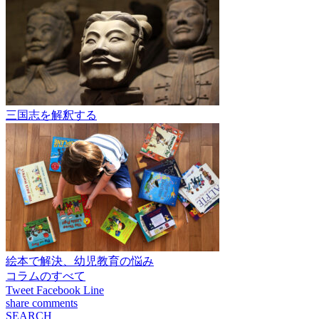
三国志を解釈する
絵本で解決、幼児教育の悩み
コラムのすべて
Tweet
Facebook
Line
share
comments
SEARCH