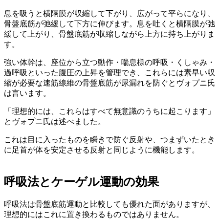
息を吸うと横隔膜が収縮して下がり、広がって平らになり、
骨盤底筋が弛緩して下方に伸びます。息を吐くと横隔膜が弛
緩して上がり、骨盤底筋が収縮しながら上方に持ち上がりま
す。
強い体幹は、座位から立つ動作・喘息様の呼吸・くしゃみ・
過呼吸といった腹圧の上昇を管理でき、これらには素早い収
縮が必要な速筋線維の骨盤底筋が尿漏れを防ぐとヴォプニ氏
は言います。
「理想的には、これらはすべて無意識のうちに起こります」
とヴォプニ氏は述べました。
これは目に入ったものを瞬きで防ぐ反射や、つまずいたとき
に足首が体を安定させる反射と同じように機能します。
呼吸法とケーゲル運動の効果
呼吸法は骨盤底筋運動と比較しても優れた面がありますが、
理想的にはこれに置き換わるものではありません。