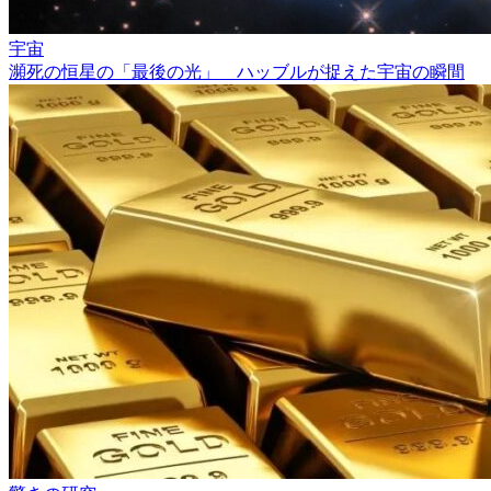
宇宙
瀕死の恒星の「最後の光」 ハッブルが捉えた宇宙の瞬間