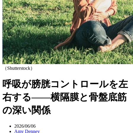
（Shutterstock）
呼吸が膀胱コントロールを左
右する――横隔膜と骨盤底筋
の深い関係
2026/06/06
Amy Denney