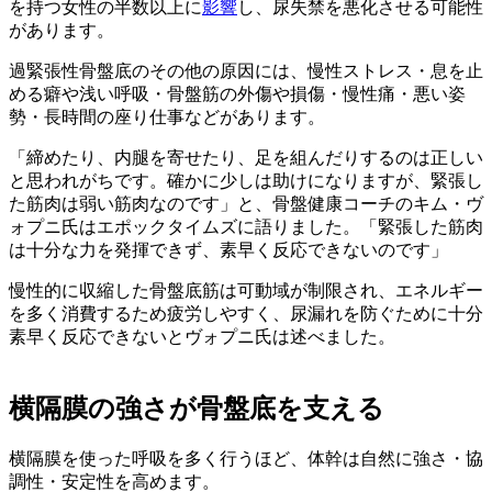
を持つ女性の半数以上に
影響
し、尿失禁を悪化させる可能性
があります。
過緊張性骨盤底のその他の原因には、慢性ストレス・息を止
める癖や浅い呼吸・骨盤筋の外傷や損傷・慢性痛・悪い姿
勢・長時間の座り仕事などがあります。
「締めたり、内腿を寄せたり、足を組んだりするのは正しい
と思われがちです。確かに少しは助けになりますが、緊張し
た筋肉は弱い筋肉なのです」と、骨盤健康コーチのキム・ヴ
ォプニ氏はエポックタイムズに語りました。「緊張した筋肉
は十分な力を発揮できず、素早く反応できないのです」
慢性的に収縮した骨盤底筋は可動域が制限され、エネルギー
を多く消費するため疲労しやすく、尿漏れを防ぐために十分
素早く反応できないとヴォプニ氏は述べました。
横隔膜の強さが骨盤底を支える
横隔膜を使った呼吸を多く行うほど、体幹は自然に強さ・協
調性・安定性を高めます。