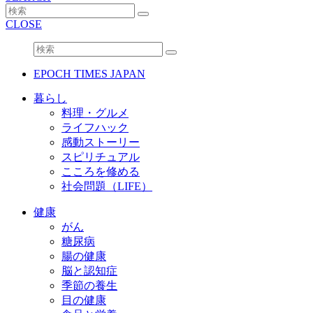
CLOSE
EPOCH TIMES JAPAN
暮らし
料理・グルメ
ライフハック
感動ストーリー
スピリチュアル
こころを修める
社会問題（LIFE）
健康
がん
糖尿病
腸の健康
脳と認知症
季節の養生
目の健康