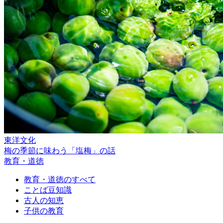
東洋文化
梅の季節に味わう「塩梅」の話
教育・道徳
教育・道徳のすべて
ことば豆知識
古人の知恵
子供の教育