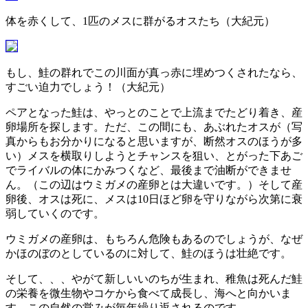
体を赤くして、1匹のメスに群がるオスたち（大紀元）
もし、鮭の群れでこの川面が真っ赤に埋めつくされたなら、
すごい迫力でしょう！（大紀元）
ペアとなった鮭は、やっとのことで上流までたどり着き、産
卵場所を探します。ただ、この間にも、あぶれたオスが（写
真からもお分かりになると思いますが、断然オスのほうが多
い）メスを横取りしようとチャンスを狙い、とがった下あご
でライバルの体にかみつくなど、最後まで油断ができませ
ん。（この辺はウミガメの産卵とは大違いです。）そして産
卵後、オスは死に、メスは10日ほど卵を守りながら次第に衰
弱していくのです。
ウミガメの産卵は、もちろん危険もあるのでしょうが、なぜ
かほのぼのとしているのに対して、鮭のほうは壮絶です。
そして、、、やがて新しいいのちが生まれ、稚魚は死んだ鮭
の栄養を微生物やコケから食べて成長し、海へと向かいま
す。この自然の営みが毎年繰り返されるのです。