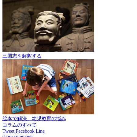
三国志を解釈する
絵本で解決、幼児教育の悩み
コラムのすべて
Tweet
Facebook
Line
share
comments