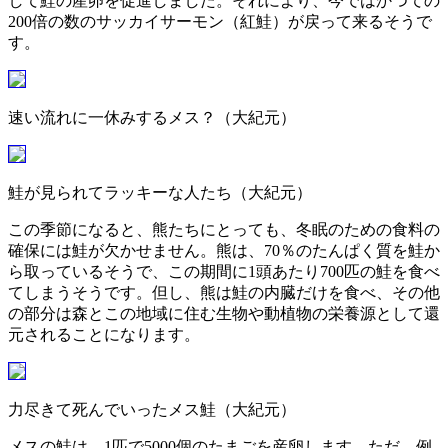
して鮭の産卵を促進しました。それにより、今ではかつての
200倍の数のサッカイサーモン（紅鮭）が戻って来るそうで
す。
速い流れに一休みするメス？（大紀元）
鮭が見られてラッキーな人たち（大紀元）
この季節になると、熊たちにとっても、冬眠のための食料の
確保には鮭が欠かせません。熊は、70％のたんぱく質を鮭か
ら取っているそうで、この期間に1頭あたり700匹の鮭を食べ
てしまうそうです。但し、熊は鮭の内臓だけを食べ、その他
の部分は森とこの地域に住む生物や動植物の栄養源として還
元されることになります。
力尽きて死んでいったメス鮭（大紀元）
メスの鮭は、1匹で5000個のたまごを産卵します。ただ、例