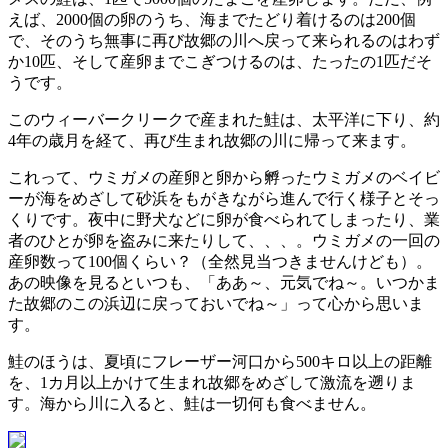
えば、2000個の卵のうち、海までたどり着けるのは200個
で、そのうち無事に再び故郷の川へ戻って来られるのはわず
か10匹、そして産卵までこぎつけるのは、たったの1匹だそ
うです。
このウィーバークリークで産まれた鮭は、太平洋に下り、約
4年の歳月を経て、再び生まれ故郷の川に帰って来ます。
これって、ウミガメの産卵と卵から孵ったウミガメのベイビ
ーが海をめざして砂浜をもがきながら進んで行く様子とそっ
くりです。夜中に野犬などに卵が食べられてしまったり、業
者のひとが卵を盗みに来たりして、、、。ウミガメの一回の
産卵数って100個くらい？（全然見当つきませんけども）。
あの映像を見るといつも、「ああ～、元気でね～。いつかま
た故郷のこの浜辺に戻っておいでね～」って心から思いま
す。
鮭のほうは、夏頃にフレーザー河口から500キロ以上の距離
を、1カ月以上かけて生まれ故郷をめざして激流を遡りま
す。海から川に入ると、鮭は一切何も食べません。