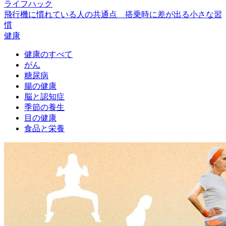
ライフハック
飛行機に慣れている人の共通点 搭乗時に差が出る小さな習
慣
健康
健康のすべて
がん
糖尿病
腸の健康
脳と認知症
季節の養生
目の健康
食品と栄養