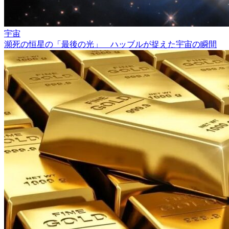
宇宙
瀕死の恒星の「最後の光」 ハッブルが捉えた宇宙の瞬間