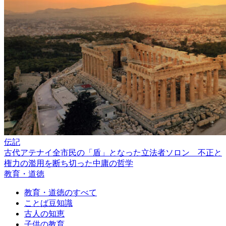
伝記
古代アテナイ全市民の「盾」となった立法者ソロン 不正と
権力の濫用を断ち切った中庸の哲学
教育・道徳
教育・道徳のすべて
ことば豆知識
古人の知恵
子供の教育