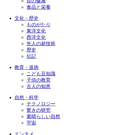
目の健康
食品と栄養
文化・歴史
ものがたり
東洋文化
西洋文化
先人の超技術
歴史
伝記
教育・道徳
こども豆知識
子供の教育
古人の知恵
自然・科学
テクノロジー
驚きの研究
素晴らしい自然
宇宙
エンタメ