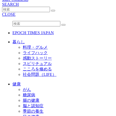
SEARCH
CLOSE
EPOCH TIMES JAPAN
暮らし
料理・グルメ
ライフハック
感動ストーリー
スピリチュアル
こころを修める
社会問題（LIFE）
健康
がん
糖尿病
腸の健康
脳と認知症
季節の養生