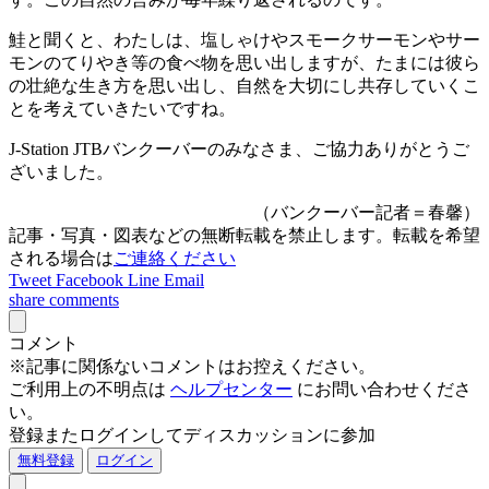
鮭と聞くと、わたしは、塩しゃけやスモークサーモンやサー
モンのてりやき等の食べ物を思い出しますが、たまには彼ら
の壮絶な生き方を思い出し、自然を大切にし共存していくこ
とを考えていきたいですね。
J-Station JTBバンクーバーのみなさま、ご協力ありがとうご
ざいました。
（バンクーバー記者＝春馨）
記事・写真・図表などの無断転載を禁止します。転載を希望
される場合は
ご連絡ください
Tweet
Facebook
Line
Email
share
comments
コメント
※記事に関係ないコメントはお控えください。
ご利用上の不明点は
ヘルプセンター
にお問い合わせくださ
い。
登録またログインしてディスカッションに参加
無料登録
ログイン