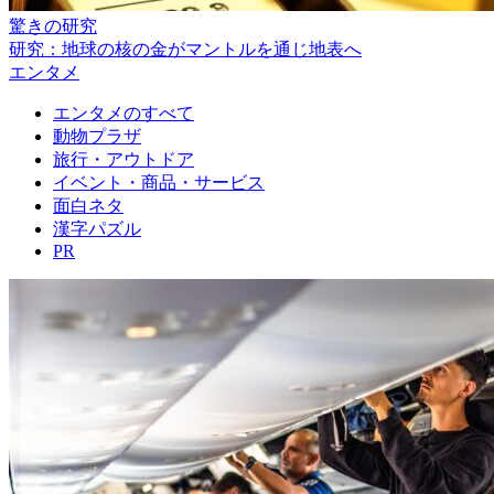
驚きの研究
研究：地球の核の金がマントルを通じ地表へ
エンタメ
エンタメのすべて
動物プラザ
旅行・アウトドア
イベント・商品・サービス
面白ネタ
漢字パズル
PR