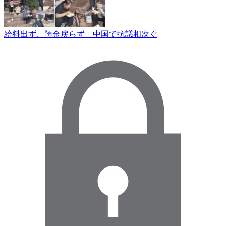
給料出ず、預金戻らず 中国で抗議相次ぐ