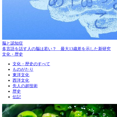
脳と認知症
多言語を話す人の脳は若い？ 最大13歳差を示した新研究
文化・歴史
文化・歴史のすべて
ものがたり
東洋文化
西洋文化
先人の超技術
歴史
伝記