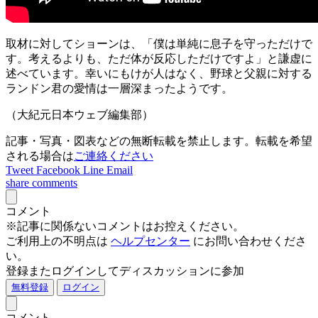
取材に対してショーンは、「僕は単純に息子を守っただけで
す。考えるよりも、ただ体が反応しただけですよ」と謙虚に
述べています。幸いにもけが人はなく、野球と父親に対する
ランドン君の愛情は一層深まったようです。
（大紀元日本ウェブ編集部）
記事・写真・図表などの無断転載を禁止します。転載を希望
される場合は
ご連絡ください
Tweet
Facebook
Line
Email
share
comments
コメント
※記事に関係ないコメントはお控えください。
ご利用上の不明点は
ヘルプセンター
にお問い合わせくださ
い。
登録またログインしてディスカッションに参加
無料登録
ログイン
コメント