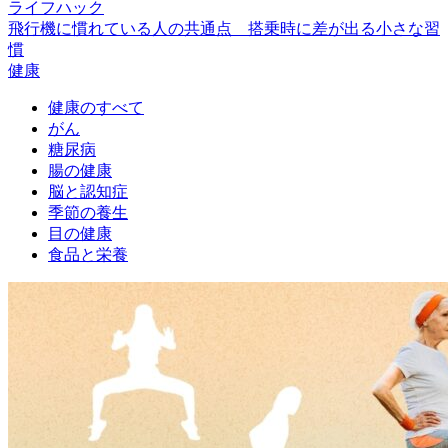
ライフハック
飛行機に慣れている人の共通点 搭乗時に差が出る小さな習
慣
健康
健康のすべて
がん
糖尿病
腸の健康
脳と認知症
季節の養生
目の健康
食品と栄養