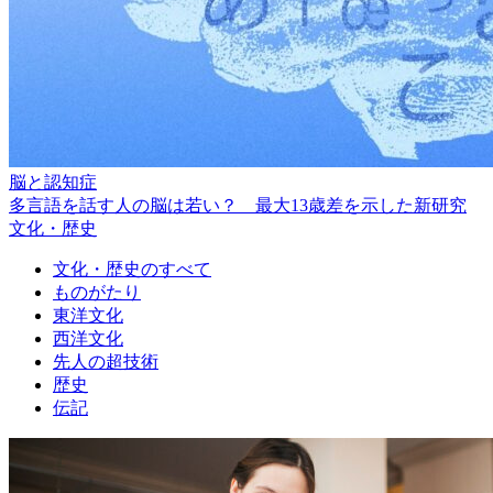
脳と認知症
多言語を話す人の脳は若い？ 最大13歳差を示した新研究
文化・歴史
文化・歴史のすべて
ものがたり
東洋文化
西洋文化
先人の超技術
歴史
伝記