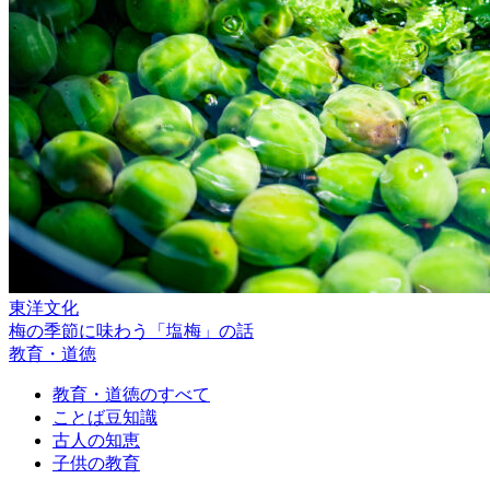
東洋文化
梅の季節に味わう「塩梅」の話
教育・道徳
教育・道徳のすべて
ことば豆知識
古人の知恵
子供の教育