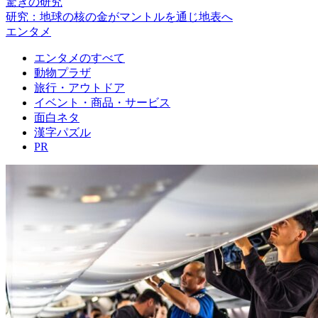
驚きの研究
研究：地球の核の金がマントルを通じ地表へ
エンタメ
エンタメのすべて
動物プラザ
旅行・アウトドア
イベント・商品・サービス
面白ネタ
漢字パズル
PR