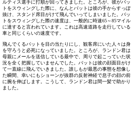
ルティス選手に打順が回ってきました。ところが、彼がバッ
トをスウィングした際に、なんとバットは彼の手からすっぽ
抜け、スタンド席目がけて飛んでいってしまいました。バッ
トをスウィングした際の速度は、一般的に時速65～85マイル
に達すると言われています。これは高速道路を走行している
車と同じくらいの速度です。
飛んでくるバットを目の当たりにし、観客席にいた人々は身
を守ろうと必死になっていました。ところが、ランドン君は
母親にメールを送信している最中で、周りで起こっていた状
況を全く把握していませんでした。バットは彼の顔面目がけ
て一直線に飛んでいきました。誰しもが最悪の事態を想像し
た瞬間、幸いにもショーンが抜群の反射神経で息子の顔の前
に腕を伸ばします。こうして、ランドン君は間一髪で助かり
ました。