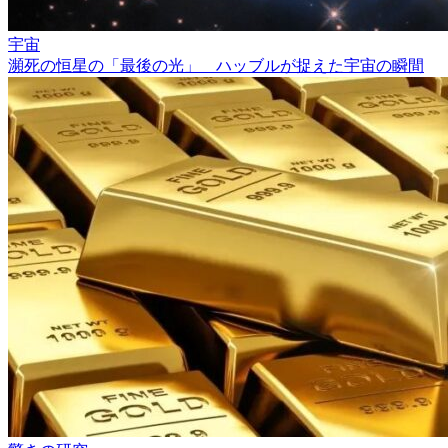
宇宙
瀕死の恒星の「最後の光」 ハッブルが捉えた宇宙の瞬間