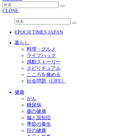
CLOSE
EPOCH TIMES JAPAN
暮らし
料理・グルメ
ライフハック
感動ストーリー
スピリチュアル
こころを修める
社会問題（LIFE）
健康
がん
糖尿病
腸の健康
脳と認知症
季節の養生
目の健康