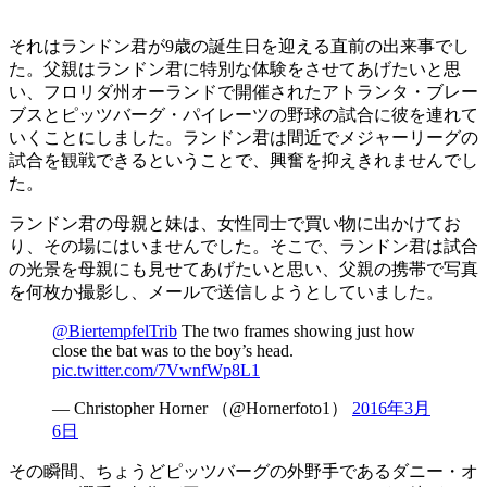
それはランドン君が9歳の誕生日を迎える直前の出来事でし
た。父親はランドン君に特別な体験をさせてあげたいと思
い、フロリダ州オーランドで開催されたアトランタ・ブレー
ブスとピッツバーグ・パイレーツの野球の試合に彼を連れて
いくことにしました。ランドン君は間近でメジャーリーグの
試合を観戦できるということで、興奮を抑えきれませんでし
た。
ランドン君の母親と妹は、女性同士で買い物に出かけてお
り、その場にはいませんでした。そこで、ランドン君は試合
の光景を母親にも見せてあげたいと思い、父親の携帯で写真
を何枚か撮影し、メールで送信しようとしていました。
@BiertempfelTrib
The two frames showing just how
close the bat was to the boy’s head.
pic.twitter.com/7VwnfWp8L1
— Christopher Horner （@Hornerfoto1）
2016年3月
6日
その瞬間、ちょうどピッツバーグの外野手であるダニー・オ