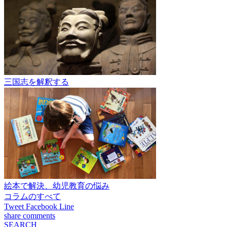
三国志を解釈する
絵本で解決、幼児教育の悩み
コラムのすべて
Tweet
Facebook
Line
share
comments
SEARCH