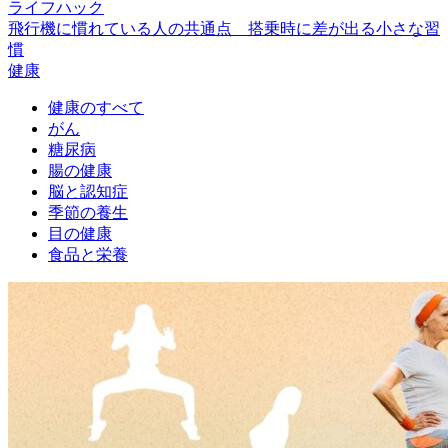
ライフハック
飛行機に慣れている人の共通点 搭乗時に差が出る小さな習
慣
健康
健康のすべて
がん
糖尿病
腸の健康
脳と認知症
季節の養生
目の健康
食品と栄養