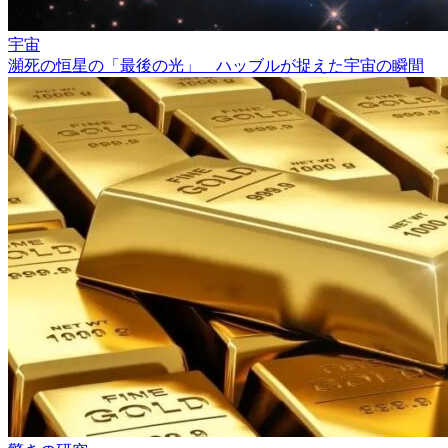
宇宙
瀕死の恒星の「最後の光」 ハッブルが捉えた宇宙の瞬間