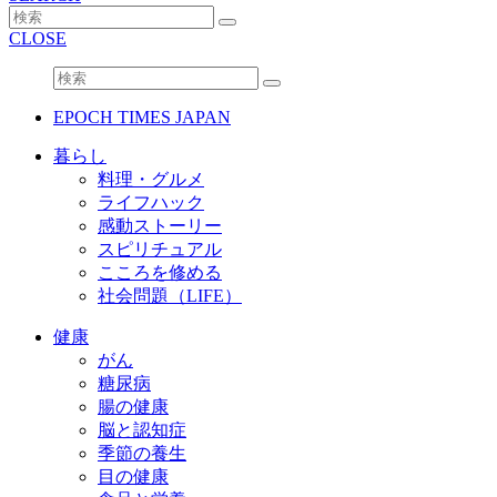
CLOSE
EPOCH TIMES JAPAN
暮らし
料理・グルメ
ライフハック
感動ストーリー
スピリチュアル
こころを修める
社会問題（LIFE）
健康
がん
糖尿病
腸の健康
脳と認知症
季節の養生
目の健康