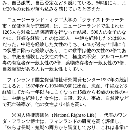
み、自己嫌悪、自己否定などを感じている。5年後にも、ま
だ20％の女性が落ち込みを感じていると答えた。
ニュージーランド・オタゴ大学の「クライストチャーチ
市・保健体育研究機関」は、ニュージーランドで生まれた
1265人を対象に追跡調査を行なった結果、500人の女子のな
かに、妊娠を経験したのは205人、中絶を経験したのは90人
だった。中絶を経験した女性のうち、42％が過去4年間にう
つ状態に陥った経験があり、この数字は他の女性の2倍であ
る。中絶を経験した女性の中に、極度の不安、アルコール中
毒の有症者が一般女性の2倍、薬物依存者が一般女性の3倍、
自殺願望がある人も一般女性より多い。
フィンランド国立保健福祉研究開発センター1997年の統計
によると、1987年から1994年の間に出産、流産、中絶などを
経験してから一年以内に亡くなった15歳から49歳の女性の中
に、中絶を経験した女性は、自殺、殺人、事故、自然死など
で死亡確率が、他の女性より4倍も高い。
「米国人権擁護団体（National Right to Life）」代表のワン
ダ・フランツ博士は、フィンランドの研究を高く評価し、
「彼らは長期・短期の両方から調査しており、これは非常に