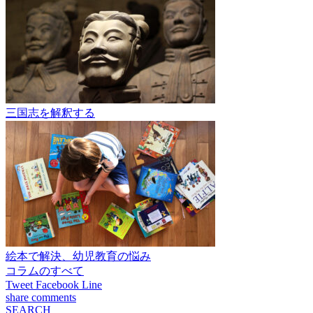
三国志を解釈する
絵本で解決、幼児教育の悩み
コラムのすべて
Tweet
Facebook
Line
share
comments
SEARCH