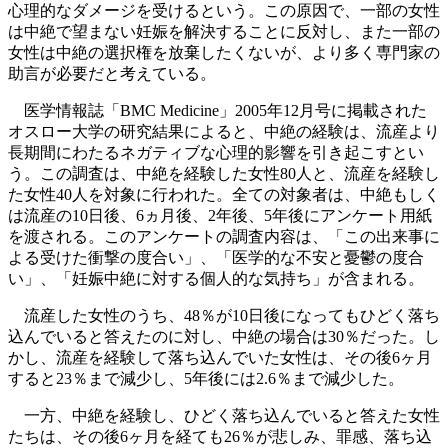
心理的なダメージを受けるという。この原因で、一部の女性
は中絶で望まない妊娠を解決することに反対し、また一部の
女性は中絶の選択権を放棄したくないが、より多く専門家の
助言が必要だと考えている。
医学情報誌「BMC Medicine」2005年12月号に掲載された
オスロー大学の研究結果によると、中絶の経験は、流産より
長期間にわたるネガティブな心理的影響を引き起こすとい
う。この調査は、中絶を経験した女性80人と、流産を経験し
た女性40人を対象に行われた。全ての対象者は、中絶もしく
は流産の10日後、6ヵ月後、2年後、5年後にアンケート用紙
を渡される。このアンケートの調査内容は、「この出来事に
よる受けた衝撃の度合い」、「医学的な不安と憂鬱の度合
い」、「妊娠中絶に対する個人的な気持ち」が含まれる。
流産した女性のうち、48％が10日後になってもひどく落ち
込んでいると答えたのに対し、中絶の場合は30％だった。し
かし、流産を経験して落ち込んでいた女性は、その後6ヶ月
すると23％まで減少し、5年後には2.6％まで減少した。
一方、中絶を経験し、ひどく落ち込んでいると答えた女性
たちは、その後6ヶ月を経ても26％が悲しみ、罪感、落ち込