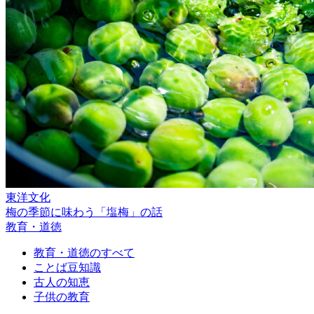
東洋文化
梅の季節に味わう「塩梅」の話
教育・道徳
教育・道徳のすべて
ことば豆知識
古人の知恵
子供の教育