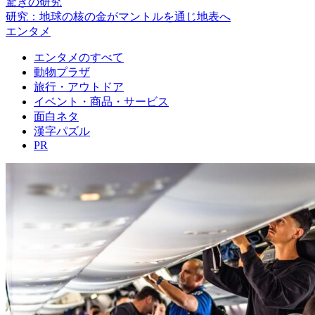
驚きの研究
研究：地球の核の金がマントルを通じ地表へ
エンタメ
エンタメのすべて
動物プラザ
旅行・アウトドア
イベント・商品・サービス
面白ネタ
漢字パズル
PR