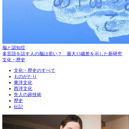
脳と認知症
多言語を話す人の脳は若い？ 最大13歳差を示した新研究
文化・歴史
文化・歴史のすべて
ものがたり
東洋文化
西洋文化
先人の超技術
歴史
伝記